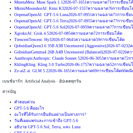
M
meta
Meta: Muse Spark 1.1
2026-07-16
51
ความฉลาด
71
การเขียนโค
M
kimi
MoonshotAI: Kimi K3
2026-07-15
57
ความฉลาด
76
การเขียนโ
O
openai
OpenAI: GPT-5.6 Luna
2026-07-09
51
ความฉลาด
71
การเขีย
O
openai
OpenAI: GPT-5.6 Terra
2026-07-09
55
ความฉลาด
77
การเขีย
O
openai
OpenAI: GPT-5.6 Sol
2026-07-09
59
ความฉลาด
77
การเขียนโ
X
grok
xAI: Grok 4.5
2026-07-08
54
ความฉลาด
72
การเขียนโค้ด
T
tencent
Tencent: Hy3
2026-07-06
41
ความฉลาด
59
การเขียนโค้ด
Q
obsidian
Qwen3.6 35B A3B Uncensored (Aggressive)
2026-07-02
32
ค
G
obsidian
Gemma4 26B A4B Uncensored (Balanced)
2026-07-02
26
คว
A
anthropic
Anthropic: Claude Sonnet 5
2026-06-30
53
ความฉลาด
72
กา
K
kling
Kling: Kling 3.0 Turbo
2026-06-17
57
ความฉลาด
52
การเขียนโ
Z
z-ai
Z.ai: GLM 5.2
2026-06-16
51
ความฉลาด
69
การเขียนโค้ด
60
คณิ
เบนช์มาร์ก: Artificial Analysis · อัปเดตทุกวัน
สารบัญ
คำตอบด่วน
GPT-5.6 คืออะไร
อะไรที่ได้รับการยืนยันอย่างเป็นทางการ?
วันที่เผยแพร่และการเข้าถึง GPT-5.6
อธิบาย GPT-5.6 Sol, Terra, และ Luna