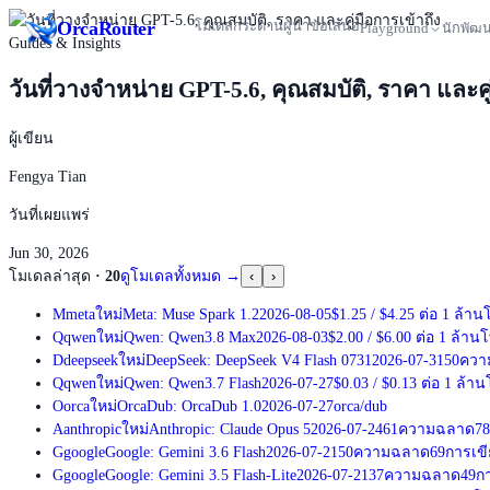
Orca
Router
โมเดล
กระดานผู้นำ
ข้อเสนอ
Playground
นักพัฒ
Guides & Insights
วันที่วางจำหน่าย GPT-5.6, คุณสมบัติ, ราคา และคู
ผู้เขียน
Fengya Tian
วันที่เผยแพร่
Jun 30, 2026
โมเดลล่าสุด
·
20
ดูโมเดลทั้งหมด
→
‹
›
M
meta
ใหม่
Meta: Muse Spark 1.2
2026-08-05
$1.25
/
$4.25
ต่อ 1 ล้าน
Q
qwen
ใหม่
Qwen: Qwen3.8 Max
2026-08-03
$2.00
/
$6.00
ต่อ 1 ล้าน
D
deepseek
ใหม่
DeepSeek: DeepSeek V4 Flash 0731
2026-07-31
50
ควา
Q
qwen
ใหม่
Qwen: Qwen3.7 Flash
2026-07-27
$0.03
/
$0.13
ต่อ 1 ล้าน
O
orca
ใหม่
OrcaDub: OrcaDub 1.0
2026-07-27
orca/dub
A
anthropic
ใหม่
Anthropic: Claude Opus 5
2026-07-24
61
ความฉลาด
78
G
google
Google: Gemini 3.6 Flash
2026-07-21
50
ความฉลาด
69
การเข
G
google
Google: Gemini 3.5 Flash-Lite
2026-07-21
37
ความฉลาด
49
ก