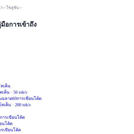
นา
โซลูชัน
่มือการเข้าถึง
โทเค็น
โทเค็น
·
56
tok/s
มฉลาด
69
การเขียนโค้ด
โทเค็น
·
200
tok/s
การเขียนโค้ด
ียนโค้ด
ารเขียนโค้ด