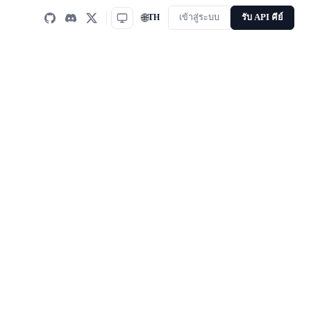
🌐
TH
เข้าสู่ระบบ
รับ API คีย์