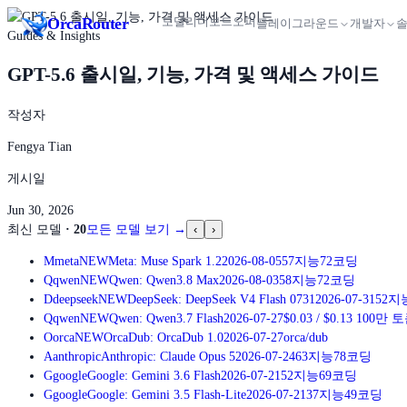
Orca
Router
모델
리더보드
오퍼
플레이그라운드
개발자
Guides & Insights
GPT-5.6 출시일, 기능, 가격 및 액세스 가이드
작성자
Fengya Tian
게시일
Jun 30, 2026
최신 모델
·
20
모든 모델 보기
→
‹
›
M
meta
NEW
Meta: Muse Spark 1.2
2026-08-05
57
지능
72
코딩
Q
qwen
NEW
Qwen: Qwen3.8 Max
2026-08-03
58
지능
72
코딩
D
deepseek
NEW
DeepSeek: DeepSeek V4 Flash 0731
2026-07-31
52
지
Q
qwen
NEW
Qwen: Qwen3.7 Flash
2026-07-27
$0.03
/
$0.13
100만 
O
orca
NEW
OrcaDub: OrcaDub 1.0
2026-07-27
orca/dub
A
anthropic
Anthropic: Claude Opus 5
2026-07-24
63
지능
78
코딩
G
google
Google: Gemini 3.6 Flash
2026-07-21
52
지능
69
코딩
G
google
Google: Gemini 3.5 Flash-Lite
2026-07-21
37
지능
49
코딩