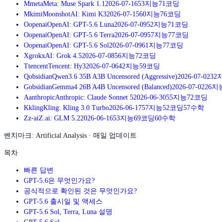
M
meta
Meta: Muse Spark 1.1
2026-07-16
53
지능
71
코딩
M
kimi
MoonshotAI: Kimi K3
2026-07-15
60
지능
76
코딩
O
openai
OpenAI: GPT-5.6 Luna
2026-07-09
52
지능
71
코딩
O
openai
OpenAI: GPT-5.6 Terra
2026-07-09
57
지능
77
코딩
O
openai
OpenAI: GPT-5.6 Sol
2026-07-09
61
지능
77
코딩
X
grok
xAI: Grok 4.5
2026-07-08
56
지능
72
코딩
T
tencent
Tencent: Hy3
2026-07-06
42
지능
59
코딩
Q
obsidian
Qwen3.6 35B A3B Uncensored (Aggressive)
2026-07-02
32
G
obsidian
Gemma4 26B A4B Uncensored (Balanced)
2026-07-02
26
지
A
anthropic
Anthropic: Claude Sonnet 5
2026-06-30
55
지능
72
코딩
K
kling
Kling: Kling 3.0 Turbo
2026-06-17
57
지능
52
코딩
57
수학
Z
z-ai
Z.ai: GLM 5.2
2026-06-16
53
지능
69
코딩
60
수학
벤치마크: Artificial Analysis · 매일 업데이트
목차
빠른 답변
GPT-5.6은 무엇인가요?
공식적으로 확인된 것은 무엇인가요?
GPT-5.6 출시일 및 액세스
GPT-5.6 Sol, Terra, Luna 설명