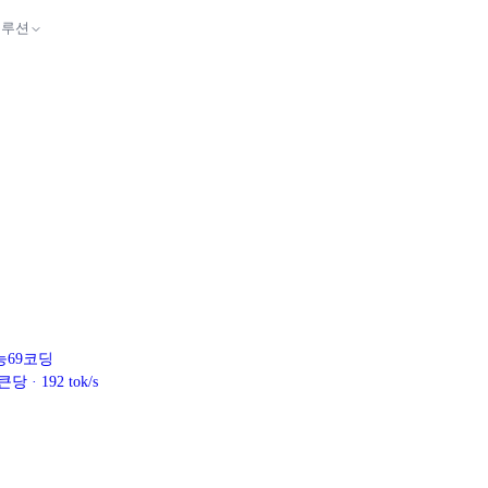
솔루션
능
69
코딩
토큰당
·
192
tok/s