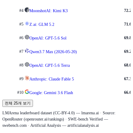
#
4
72.2
MoonshotAI: Kimi K3
#
5
71.6
Z.ai: GLM 5.2
#
6
69.8
OpenAI: GPT-5.6 Sol
#
7
69.2
Qwen3.7 Max (2026-05-20)
#
8
68.0
OpenAI: GPT-5.6 Terra
#
9
67.3
Anthropic: Claude Fable 5
#
10
66.6
Google: Gemini 3.6 Flash
전체 25개 보기
LMArena leaderboard dataset (CC-BY-4.0) — lmarena.ai · Source:
OpenRouter (openrouter.ai/rankings) · SWE-bench Verified —
swebench.com · Artificial Analysis — artificialanalysis.ai