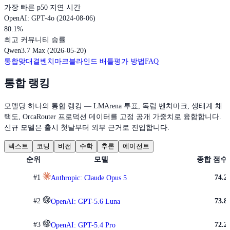
가장 빠른 p50 지연 시간
OpenAI: GPT-4o (2024-08-06)
80.1
%
최고 커뮤니티 승률
Qwen3.7 Max (2026-05-20)
통합
맞대결
벤치마크
블라인드 배틀
평가 방법
FAQ
통합 랭킹
모델당 하나의 통합 랭킹 — LMArena 투표, 독립 벤치마크, 생태계 채
택도, OrcaRouter 프로덕션 데이터를 고정 공개 가중치로 융합합니다.
신규 모델은 출시 첫날부터 외부 근거로 진입합니다.
텍스트
코딩
비전
수학
추론
에이전트
순위
모델
종합 점수
#
1
74.2
Anthropic: Claude Opus 5
#
2
73.8
OpenAI: GPT-5.6 Luna
#
3
72.2
OpenAI: GPT-5.4 Pro