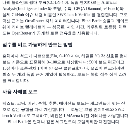
나의 블라인드 쌍대 투표(CC-BY-4.0). 독립 벤치마크는 Artificial
Analysis(Intelligence Index와 코딩, 수학, GPQA Diamond, τ²-Bench)와
실제 GitHub 이슈 해결 비율인 SWE-bench Verified를 결합합니다. 프로
덕션 근거는 OrcaRouter 자체 데이터입니다: Blind Battle 승률과 게이트
웨이 라이브 텔레메트리 — 성공률, 지연 시간, 라우팅된 토큰량. 채택
도는 OpenRouter가 공개한 토큰 점유율을 사용합니다.
점수를 비교 가능하게 만드는 방법
출처마다 척도가 다르므로(Elo, 0–100 지수, 해결률 %) 각 신호를 현재
보드 기준으로 표준화해 0–100으로 사상합니다: 50이 보드 평균이고
15점마다 표준편차 1이며 양 끝은 클램프합니다. 모델이 랭크되려면
최소 두 개의 독립 근거 계열이 필요하고, 보드는 복합 점수 상위 25개
를 표시합니다.
사용 사례별 보드
텍스트, 코딩, 비전, 수학, 추론, 에이전트 보드는 세그먼트에 맞는 신
호로 같은 융합을 다시 계산합니다 — 코딩은 코딩 벤치마크와 SWE-
bench Verified로 교체하고, 비전은 LMArena 비전 아레나를 사용합니다
— Blind Battle은 언제나 같은 세그먼트의 모델끼리만 대전합니다.