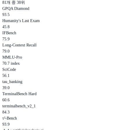
81개 중 38위
GPQA Diamond
93.5
Humanity's Last Exam
45.8
IFBench
75.9
Long-Context Recall
79.0
MMLU-Pro
70.7 index
SciCode
56.1
tau_banking
39.0
TerminalBench Hard
60.6
terminalbench_v2_1
84.3
τ²-Bench
93.9