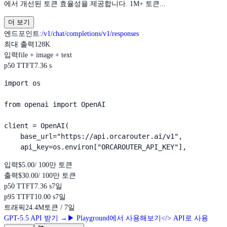
에서 개선된 토큰 효율성을 제공합니다. 1M+ 토큰...
더 보기
엔드포인트
:
/v1/chat/completions
/v1/responses
최대 출력
128K
입력
file + image + text
p50 TTFT
7.36 s
import os

from openai import OpenAI

client = OpenAI(

    base_url="https://api.orcarouter.ai/v1",

    api_key=os.environ["ORCAROUTER_API_KEY"],
입력
$5.00
/ 100만 토큰
출력
$30.00
/ 100만 토큰
p50 TTFT
7.36 s
7일
p95 TTFT
10.00 s
7일
트래픽
24.4M
토큰 / 7일
GPT-5.5 API 받기
→
▶
Playground에서 사용해보기
</>
API로 사용