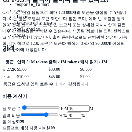
response_format
seed
GPT-5.5는 단일 응답으로 최대 128,000개의 토큰을 생성할 수 있습니
stream
다. 이는 많은 모델의 토큰 제한보다 훨씬 크며, 여러 번 호출할 필요
structured_outputs
없이 전체 코드베이스 조각, 긴 보고서 또는 상세한 지시사항과 같은
tool_choice
매우 긴 콘텐츠를 생성할 수 있습니다. 제공된 정보에는 입력 컨텍스트
tools
크기가 명시되지 않았지만, 출력 용량만으로도 광범위한 생성이 가능
합니다. 참고로 128k 토큰은 토큰화 방식에 따라 약 96,000개 이상의
가격
영어 단어에 해당합니다.
등급
입력 / 1M tokens
출력 / 1M tokens
캐시 읽기 / 1M
≤
272K
$5.00
$30.00
$0.500
≤
∞
$10.00
$45.00
$1.00
등급은 요청별 입력 토큰 수에 따라 결정됩니다
비용 계산기
월 토큰 수
10M
M
입력 비율
70
%
%
월 예상
$125
프롬프트 캐싱 사용 시
≈
$109