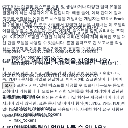
GPT-5.5는 대량의 텍스트를 처리 및 생성하거나 다양한 입력 유형을
from openai import OpenAI

결합해야 하는 사용자에게 적합합니다. 예를 들어, 여러 단계에 걸쳐
도구를 호출하는 에이전트 시스템을 개발하는 개발자는 93.9 τ²-Bench
client = OpenAI(

점수를 통해 다중 턴 도구 사용에서 강력한 성능을 나타내는 이 모델의
    base_url="https://api.orcarouter.ai/v1",

이점을 누릴 수 있습니다. 문서, 이미지, 텍스트를 함께 처리하는 조직
    api_key=os.environ["ORCAROUTER_API_KEY"],

(예: 이미지가 포함된 스캔된 계약서 처리)은 여러 개의 특화된 모델 대
)

신 단일 모델을 사용할 수 있습니다. 혼합 입력으로 긴 보고서를 작성
하는 연구자 및 데이터 분석가에게도 유용할 수 있습니다.
response = client.chat.completions.create(

    model="openai/gpt-5.5",

GPT-5.5는 어떤 입력 유형을 지원하나요?
    messages=[{"role": "user", "content": "Hello"}],

)

이 모델은 파일, 이미지, 텍스트의 세 가지 입력 모달을 지원합니다.
print(response.choices[0].message.content)
즉, PDF나 문서를 파일로 전달하고, 이미지(예: 스크린샷이나 다이어
그램)를 포함시키며, 일반 텍스트를 제공할 수 있습니다—모두 동일한
복사
요청에서 가능합니다. 모델은 이러한 입력들을 함께 처리하여 일관된
지원되는 매개변수
출력을 생성합니다. 지원되는 정확한 파일 형식은 제공된 데이터에 명
시되어 있지 않지만, 표준 문서 및 이미지 형식(예: JPEG, PNG, PDF)이
include_reasoning
멀티모달 모델에서 일반적으로 사용됩니다. 자세한 형식 요구 사항은
max_completion_tokens
OpenAI 문서를 확인하십시오.
max_tokens
reasoning
GPT-5.5의 출력이 얼마나 클 수 있나요?