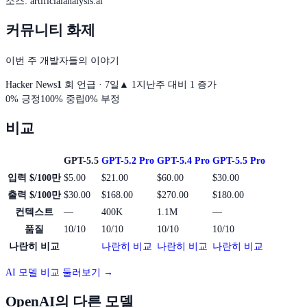
소스
:
artificialanalysis.ai
커뮤니티 화제
이번 주 개발자들의 이야기
Hacker News
1
회 언급 · 7일
▲
1
지난주 대비 1 증가
0
%
긍정
100
%
중립
0
%
부정
비교
GPT-5.5
GPT-5.2 Pro
GPT-5.4 Pro
GPT-5.5 Pro
입력 $/100만
$5.00
$21.00
$60.00
$30.00
출력 $/100만
$30.00
$168.00
$270.00
$180.00
컨텍스트
—
400K
1.1M
—
품질
10/10
10/10
10/10
10/10
나란히 비교
나란히 비교
나란히 비교
나란히 비교
AI 모델 비교 둘러보기 →
OpenAI의 다른 모델