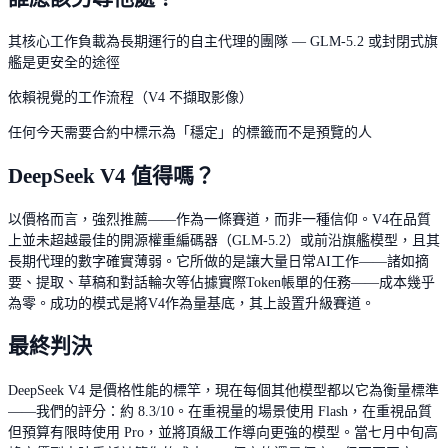
其核心工作負載為長期運行的自主代理的團隊 — GLM-5.2 或封閉式旗
艦是更安全的途徑
依賴視覺的工作流程（V4 不擷取影像）
任何今天需要合約中標示為「穩定」的標籤而不是預覽的人
DeepSeek V4 值得嗎？
以價格而言，強烈推薦——作為一條賽道，而非一種信仰。V4在品質
上並未超越最佳的開源權重編碼器（GLM-5.2）或前沿旗艦模型，且其
長期代理的數字確實薄弱。它所做的是讓大量日常AI工作——諸如摘
要、提取、草稿和對話輪次等佔據實際Token帳單的任務——成本幾乎
為零。成功的模式是將V4作為量基底，其上設置升級賽道。
最終判決
DeepSeek V4 是價格性能的標竿，現在每個其他模型都以它為衡量標準
——我們的評分：約 8.3/10。在重視量的場景使用 Flash，在重視品質
但預算有限時使用 Pro，並將頂級工作導向更強的模型。當七月中旬高