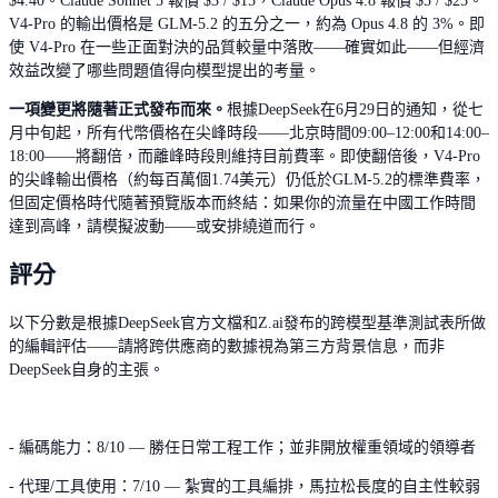
$4.40。Claude Sonnet 5 報價 $3 / $15，Claude Opus 4.8 報價 $5 / $25。
V4-Pro 的輸出價格是 GLM-5.2 的五分之一，約為 Opus 4.8 的 3%。即
使 V4-Pro 在一些正面對決的品質較量中落敗——確實如此——但經濟
效益改變了哪些問題值得向模型提出的考量。
一項變更將隨著正式發布而來。
根據DeepSeek在6月29日的通知，從七
月中旬起，所有代幣價格在尖峰時段——北京時間09:00–12:00和14:00–
18:00——將翻倍，而離峰時段則維持目前費率。即使翻倍後，V4-Pro
的尖峰輸出價格（約每百萬個1.74美元）仍低於GLM-5.2的標準費率，
但固定價格時代隨著預覽版本而終結：如果你的流量在中國工作時間
達到高峰，請模擬波動——或安排繞道而行。
評分
以下分數是根據DeepSeek官方文檔和Z.ai發布的跨模型基準測試表所做
的編輯評估——請將跨供應商的數據視為第三方背景信息，而非
DeepSeek自身的主張。
- 編碼能力：8/10 — 勝任日常工程工作；並非開放權重領域的領導者
- 代理/工具使用：7/10 — 紮實的工具編排，馬拉松長度的自主性較弱