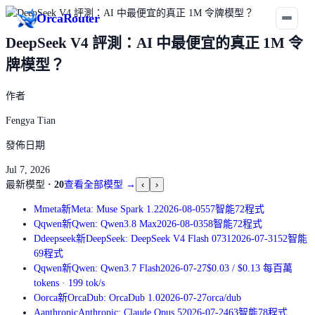
Orca
Router
DeepSeek V4 評測：AI 中最便宜的真正 1M 令
牌模型？
作者
Fengya Tian
發佈日期
Jul 7, 2026
最新模型
·
20
查看全部模型
→
‹
›
M
meta
新
Meta: Muse Spark 1.2
2026-08-05
57
智能
72
程式
Q
qwen
新
Qwen: Qwen3.8 Max
2026-08-03
58
智能
72
程式
D
deepseek
新
DeepSeek: DeepSeek V4 Flash 0731
2026-07-31
52
智能
69
程式
Q
qwen
新
Qwen: Qwen3.7 Flash
2026-07-27
$0.03
/
$0.13
每百萬
tokens
·
199
tok/s
O
orca
新
OrcaDub: OrcaDub 1.0
2026-07-27
orca/dub
A
anthropic
Anthropic: Claude Opus 5
2026-07-24
63
智能
78
程式