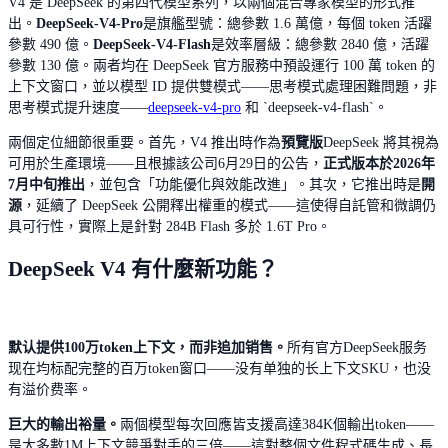
V4 是 DeepSeek 的第四代模型系列，以兩個混合專家模型的形式推
出。
DeepSeek-V4-Pro
是旗艦型號：總參數 1.6 萬億，每個 token 活躍
參數 490 億。
DeepSeek-V4-Flash
是效率層級：總參數 2840 億，活躍
參數 130 億。兩者均在 DeepSeek 官方服務中預設運行 100 萬 token 的
上下文窗口，並以模型 ID 提供雙模式——思考模式處理困難問題，非
思考模式提升速度——
deepseek-v4-pro
和 `deepseek-v4-flash`。
兩個定位細節很重要。首先，V4 推出時作為
預覽版
DeepSeek 將其視為
可用於生產環境——且根據該公司6月29日的公告，
正式版本於2026年
7月中旬推出
，並包含「功能優化與效能改進」。其次，它推出時是
開
源
，延續了 DeepSeek 公開釋出權重的模式——這使得自託管和微調仍
具可行性，實際上是針對 284B Flash 多於 1.6T Pro。
DeepSeek V4 有什麼新功能？
默认提供100万token上下文，而非追加销售。
所有官方DeepSeek服务
现在均标配完整的百万token窗口——没有单独的长上下文SKU，也没
有溢价费率。
巨大的輸出裕量。
兩個模型每次回應皆支援高達384K個輸出token——
是大多數1M上下文競爭對手的三倍——這對整個文件程式碼生成、長