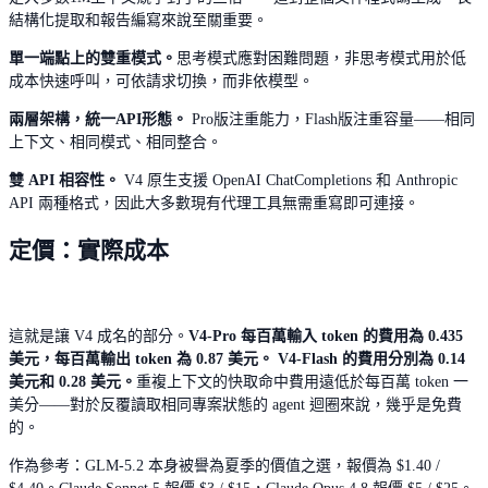
結構化提取和報告編寫來說至關重要。
單一端點上的雙重模式。
思考模式應對困難問題，非思考模式用於低
成本快速呼叫，可依請求切換，而非依模型。
兩層架構，統一API形態。
Pro版注重能力，Flash版注重容量——相同
上下文、相同模式、相同整合。
雙 API 相容性。
V4 原生支援 OpenAI ChatCompletions 和 Anthropic
API 兩種格式，因此大多數現有代理工具無需重寫即可連接。
定價：實際成本
這就是讓 V4 成名的部分。
V4-Pro 每百萬輸入 token 的費用為 0.435
美元，每百萬輸出 token 為 0.87 美元。
V4-Flash 的費用分別為 0.14
美元和 0.28 美元。
重複上下文的快取命中費用遠低於每百萬 token 一
美分——對於反覆讀取相同專案狀態的 agent 迴圈來說，幾乎是免費
的。
作為參考：GLM-5.2 本身被譽為夏季的價值之選，報價為 $1.40 /