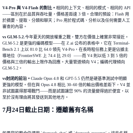
V4-Pro 與 V4-Flash 的對比。
相同的上下文、相同的模式、相同的 API
——區別在於品質與吞吐量，價格差距達 3 倍。合理的預設：Flash 用
於摘要、提取、分類和聊天；Pro 用於程式碼、分析以及任何需要人工
審查的內容。
vs GLM-5.2.
今年夏天的開放權重之戰，雙方在價值上確實非常接近。
GLM-5.2 是更強的編碼模型——在 Z.ai 公布的表格中，它在 Terminal-
Bench 2.1 上以 81.0 比 64.0 領先 V4-Pro，在長時程任務上更是佔據主
導地位（FrontierSWE 上 74.4 比 29.0）——而 V4 則以低 3 到 5 倍的
價格與三倍的輸出上限作為回應。大量管道傾向 V4；編碼代理傾向
GLM-5.2。
vs封闭的前沿。
Claude Opus 4.8 和 GPT-5.5 仍然是硬基準測試中明顯
更強的模型。但在與 Opus 4.8 相比 30–60 倍的輸出價格差距下，V4 並
非試圖贏得那場戰鬥——而是試圖讓您 90% 的流量變得過於便宜，以
至於沒有理由將其發送到其他地方。
7月24日截止日期：遷離舊有名稱