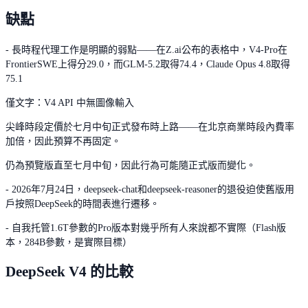
缺點
- 長時程代理工作是明顯的弱點——在Z.ai公布的表格中，V4-Pro在
FrontierSWE上得分29.0，而GLM-5.2取得74.4，Claude Opus 4.8取得
75.1
僅文字：V4 API 中無圖像輸入
尖峰時段定價於七月中旬正式發布時上路——在北京商業時段內費率
加倍，因此預算不再固定。
仍為預覽版直至七月中旬，因此行為可能隨正式版而變化。
- 2026年7月24日，deepseek-chat和deepseek-reasoner的退役迫使舊版用
戶按照DeepSeek的時間表進行遷移。
- 自我托管1.6T參數的Pro版本對幾乎所有人來說都不實際（Flash版
本，284B參數，是實際目標）
DeepSeek V4 的比較