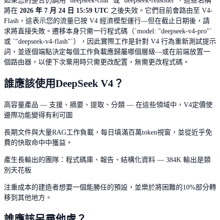
如果您的整合仍調用 `deepseek-chat` 或 `deepseek-reasoner`，這些名稱
將在
2026 年 7 月 24 日 15:59 UTC
之後失效。它們目前會路由至 V4-
Flash，這表示您的流量已按 V4 經濟模型運行—但在截止日期後，請
求將直接失敗。遷移本身只需一行程式碼（`model: "deepseek-v4-pro"`
或 `"deepseek-v4-flash"`），因此實際工作是針對 V4 行為重新測試提示
詞，並逐個端點決定每個工作負載應歸屬哪個層級—或在前端放置一
個路由器，以便下次棄用時只需更改配置，無需更改程式碼。
誰應該使用DeepSeek V4？
高容量產品 — 支援、摘要、提取、分類 — 在這些領域中，V4定價使
邊際功能變得有利可圖
長期文件與大量RAG工作負載，每日填滿百萬token視窗，並從近乎免
費的快取命中中獲益。
產生長輸出的團隊：程式碼庫、報告、結構化資料 — 384K 輸出是類
別天花板
注重成本的建造者想要一個能勝任的預設，並樂於將困難的10%部分轉
移到其他地方。
誰應該另尋他處？