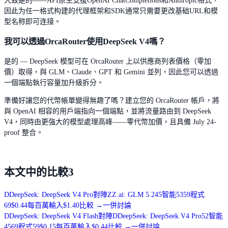
大致是的——API原生支援OpenAI ChatCompletions和Anthropic格式，
因此为任一格式构建的代理框架和SDK通常只需要更改基础URL和模
型名称即可连接。
我可以透過OrcaRouter使用DeepSeek V4嗎？
是的 — DeepSeek 模型可在 OrcaRouter 上以供應商列表價格（零加
價）取得，與 GLM、Claude、GPT 和 Gemini 並列，因此您可以透過
一個端點執行容量加升級拆分。
準備好讓您的代幣帳單變得無趣了嗎？建立您的 OrcaRouter 帳戶，將
與 OpenAI 相容的用戶端指向一個端點，並將流量路由到 DeepSeek
V4，同時由更強大的模型處理高峰——零代幣加價，且具備 July 24-
proof 整合。
本文中的比較
3
D
DeepSeek: DeepSeek V4 Pro
對陣
Z
Z.ai: GLM 5.2
45
智能
53
59
程式
69
$0.44
每百萬輸入
$1.40
比較
→
一併討論
D
DeepSeek: DeepSeek V4 Flash
對陣
D
DeepSeek: DeepSeek V4 Pro
52
智能
45
69
程式
59
$0.15
每百萬輸入
$0.44
比較
→
一併討論