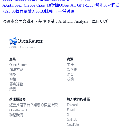
A
Anthropic: Claude Opus 4.8
對陣
O
OpenAI: GPT-5.5
57
智能
56
74
程式
75
$5.00
每百萬輸入
$5.00
比較
→
一併討論
根據本文內容識別
· 基準測試：Artificial Analysis · 每日更新
Orca
Router
© 2026 OrcaRouter
產品
資源
Open Source
文件
解決方案
部落格
模型
整合
價格
狀態
優惠活動
獎勵
推理服務商
加入我們的社區
Discord
經營推理平台？讓您的模型上架
Email
OrcaRouter。
X
聯絡我們
GitHub
YouTube