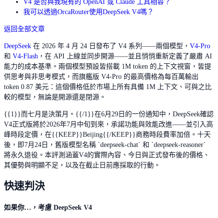
V4 是否與我現有的 OpenAI 或 Claude 工具相容？
我可以透過OrcaRouter使用DeepSeek V4嗎？
返回全部文章
DeepSeek
在 2026 年 4 月 24 日發布了 V4 系列——兩個模型，
V4-Pro
和
V4-Flash
，在 API 上線並同步開源——並且悄悄重新定義了嚴肅 AI
能力的成本基準。兩個模型預設皆搭載 1M token 的上下文視窗，皆提
供思考與非思考模式，而旗艦版 V4-Pro 的最高價格為每百萬輸出
token 0.87 美元：這個價格低於市場上所有具備 1M 上下文、可與之比
較的模型，無論是開源還是閉源。
{{1}}而七月是決策月。{{/1}}在6月29日的一份通知中，DeepSeek確認
V4正式版將於2026年7月中旬到來，承諾功能與效能改進——並引入高
峰時段定價，在{{KEEP}}Beijing{{/KEEP}}商務時段費率加倍。十天
後，即7月24日，舊版模型名稱 `deepseek-chat` 和 `deepseek-reasoner`
將永久退役。本評測涵蓋V4的實際內容、今日與正式發布後的價格、
其優勢與明顯不足，以及在截止日前應採取的行動。
快速判決
如果你…，考慮 DeepSeek V4