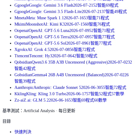
G
google
Google: Gemini 3.6 Flash
2026-07-21
52
智能
69
程式
G
google
Google: Gemini 3.5 Flash-Lite
2026-07-21
37
智能
49
程式
M
meta
Meta: Muse Spark 1.1
2026-07-16
53
智能
71
程式
M
kimi
MoonshotAI: Kimi K3
2026-07-15
60
智能
76
程式
O
openai
OpenAI: GPT-5.6 Luna
2026-07-09
52
智能
71
程式
O
openai
OpenAI: GPT-5.6 Terra
2026-07-09
57
智能
77
程式
O
openai
OpenAI: GPT-5.6 Sol
2026-07-09
61
智能
77
程式
X
grok
xAI: Grok 4.5
2026-07-08
56
智能
72
程式
T
tencent
Tencent: Hy3
2026-07-06
42
智能
59
程式
Q
obsidian
Qwen3.6 35B A3B Uncensored (Aggressive)
2026-07-02
32
智能
42
程式
G
obsidian
Gemma4 26B A4B Uncensored (Balanced)
2026-07-02
26
智能
39
程式
A
anthropic
Anthropic: Claude Sonnet 5
2026-06-30
55
智能
72
程式
K
kling
Kling: Kling 3.0 Turbo
2026-06-17
57
智能
52
程式
57
數學
Z
z-ai
Z.ai: GLM 5.2
2026-06-16
53
智能
69
程式
60
數學
基準測試：Artificial Analysis · 每日更新
目錄
快速判決