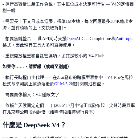
- 運行高容量生產工作負載，其中單位成本決定可行性 — V4的定價獨
樹一幟
- 需要長上下文且成本低廉：標準1M令牌，每次回應最多384K輸出令
牌，並有積極的上下文快取折扣。
- 想要無縫整合 — 此API同時支援
OpenAI
ChatCompletions與
Anthropic
格式，因此現有工具大多可直接使用。
- 重視開放權重和自託管選項，尤其是較小的 V4-Flash
如果你……，請暫緩（或轉至別處）
- 執行長時程自主代理——在Z.ai發布的跨模型表格中，V4-Pro在馬拉
松式基準測試上遠遠落後於
GLM-5.2
和封閉前沿模型。
- 需要图像輸入：V4 僅限文字
- 依賴全天候固定定價 — 自2026年7月中旬正式發布起，尖峰時段費率
在北京辦公時段內翻倍（離峰時段維持現行費率）
什麼是 DeepSeek V4？