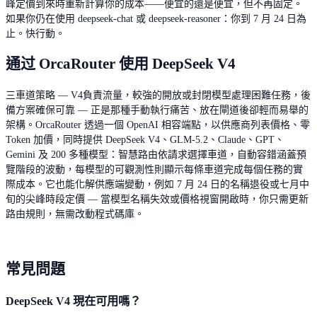
峰定價到來時重新計算你的成本——便宜的還是便宜，但不再固定。
如果你仍在使用 deepseek-chat 或 deepseek-reasoner：你到 7 月 24 日為
止。快行動。
通过 OrcaRouter 使用 DeepSeek V4
三車道策略 — V4負責流量，較強的開放或封閉模型處理困難任務，後
備方案確保可靠 — 正是那種手動執行痛苦、放在閘道後卻輕而易舉的
架構。OrcaRouter 透過一個 OpenAI 相容端點，以供應商列表價格、零
Token 加價，同時提供 DeepSeek V4、GLM-5.2、Claude、GPT、
Gemini 及 200 多種模型：智慧路由依請求選擇車道，自動容錯涵蓋預
覽階段的波動，每模型的可觀測性則顯示每條車道完成每個任務的實
際成本。它也能化解供應端變動，例如 7 月 24 日的名稱退役或七月中
旬的尖峰時段定價 — 當模型名稱失效或價格視窗開啟時，你只需更新
路由規則，無需改動程式碼庫。
常見問題
DeepSeek V4 現在可用嗎？