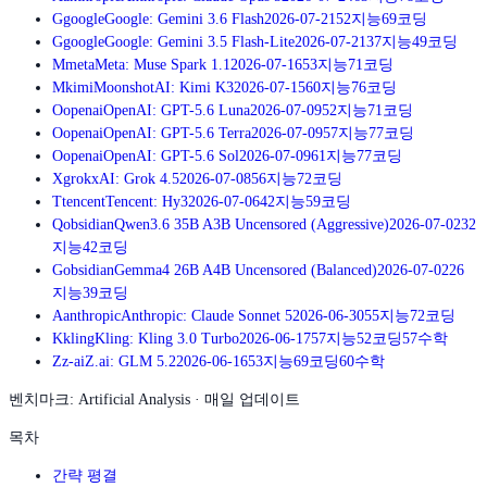
G
google
Google: Gemini 3.6 Flash
2026-07-21
52
지능
69
코딩
G
google
Google: Gemini 3.5 Flash-Lite
2026-07-21
37
지능
49
코딩
M
meta
Meta: Muse Spark 1.1
2026-07-16
53
지능
71
코딩
M
kimi
MoonshotAI: Kimi K3
2026-07-15
60
지능
76
코딩
O
openai
OpenAI: GPT-5.6 Luna
2026-07-09
52
지능
71
코딩
O
openai
OpenAI: GPT-5.6 Terra
2026-07-09
57
지능
77
코딩
O
openai
OpenAI: GPT-5.6 Sol
2026-07-09
61
지능
77
코딩
X
grok
xAI: Grok 4.5
2026-07-08
56
지능
72
코딩
T
tencent
Tencent: Hy3
2026-07-06
42
지능
59
코딩
Q
obsidian
Qwen3.6 35B A3B Uncensored (Aggressive)
2026-07-02
32
지능
42
코딩
G
obsidian
Gemma4 26B A4B Uncensored (Balanced)
2026-07-02
26
지능
39
코딩
A
anthropic
Anthropic: Claude Sonnet 5
2026-06-30
55
지능
72
코딩
K
kling
Kling: Kling 3.0 Turbo
2026-06-17
57
지능
52
코딩
57
수학
Z
z-ai
Z.ai: GLM 5.2
2026-06-16
53
지능
69
코딩
60
수학
벤치마크: Artificial Analysis · 매일 업데이트
목차
간략 평결