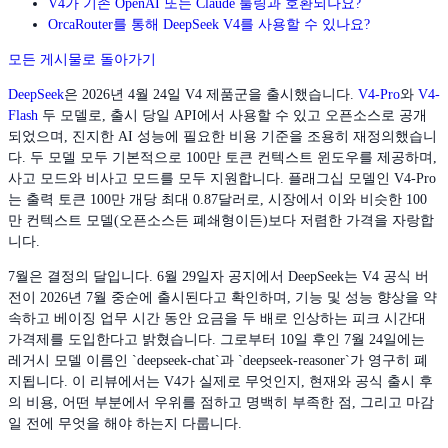
V4가 기존 OpenAI 또는 Claude 툴링과 호환되나요?
OrcaRouter를 통해 DeepSeek V4를 사용할 수 있나요?
모든 게시물로 돌아가기
DeepSeek
은 2026년 4월 24일 V4 제품군을 출시했습니다.
V4-Pro
와
V4-
Flash
두 모델로, 출시 당일 API에서 사용할 수 있고 오픈소스로 공개
되었으며, 진지한 AI 성능에 필요한 비용 기준을 조용히 재정의했습니
다. 두 모델 모두 기본적으로 100만 토큰 컨텍스트 윈도우를 제공하며,
사고 모드와 비사고 모드를 모두 지원합니다. 플래그십 모델인 V4-Pro
는 출력 토큰 100만 개당 최대 0.87달러로, 시장에서 이와 비슷한 100
만 컨텍스트 모델(오픈소스든 폐쇄형이든)보다 저렴한 가격을 자랑합
니다.
7월은 결정의 달입니다. 6월 29일자 공지에서 DeepSeek는 V4 공식 버
전이 2026년 7월 중순에 출시된다고 확인하며, 기능 및 성능 향상을 약
속하고 베이징 업무 시간 동안 요금을 두 배로 인상하는 피크 시간대
가격제를 도입한다고 밝혔습니다. 그로부터 10일 후인 7월 24일에는
레거시 모델 이름인 `deepseek-chat`과 `deepseek-reasoner`가 영구히 폐
지됩니다. 이 리뷰에서는 V4가 실제로 무엇인지, 현재와 공식 출시 후
의 비용, 어떤 부분에서 우위를 점하고 명백히 부족한 점, 그리고 마감
일 전에 무엇을 해야 하는지 다룹니다.