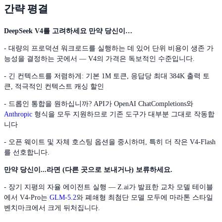
간략 평결
DeepSeek V4를 고려하세요 만약 당신이…
- 대량의 프로덕션 워크로드를 실행하는 데 있어 단위 비용이 생존 가
능성을 결정하는 곳에서 — V4의 가격은 독보적인 수준입니다.
- 긴 컨텍스트를 저렴하게: 기본 1M 토큰, 응답당 최대 384K 출력 토
큰, 적극적인 컨텍스트 캐싱 할인
- 드롭인 통합을 원하십니까? API가 OpenAI ChatCompletions와
Anthropic
형식을 모두 지원하므로 기존 도구가 대부분 그대로 작동합
니다
- 오픈 웨이트 및 자체 호스팅 옵션을 중시하며, 특히 더 작은 V4-Flash
를 선호합니다.
만약 당신이...라면 (다른 곳으로 보내거나) 보류하세요.
- 장기 지평의 자율 에이전트 실행 — Z.ai가 발표한 교차 모델 테이블
에서 V4-Pro는
GLM-5.2
와 폐쇄형 최첨단 모델 모두에 마라톤 스타일
벤치마크에서 크게 뒤처집니다.