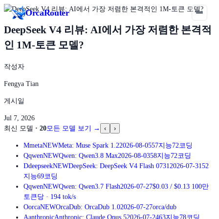
Orca
Router
DeepSeek V4 리뷰: AI에서 가장 저렴한 본격적
인 1M-토큰 모델?
작성자
Fengya Tian
게시일
Jul 7, 2026
최신 모델
·
20
모든 모델 보기
→
‹
›
M
meta
NEW
Meta: Muse Spark 1.2
2026-08-05
57
지능
72
코딩
Q
qwen
NEW
Qwen: Qwen3.8 Max
2026-08-03
58
지능
72
코딩
D
deepseek
NEW
DeepSeek: DeepSeek V4 Flash 0731
2026-07-31
52
지능
69
코딩
Q
qwen
NEW
Qwen: Qwen3.7 Flash
2026-07-27
$0.03
/
$0.13
100만
토큰당
·
194
tok/s
O
orca
NEW
OrcaDub: OrcaDub 1.0
2026-07-27
orca/dub
A
anthropic
Anthropic: Claude Opus 5
2026-07-24
63
지능
78
코딩