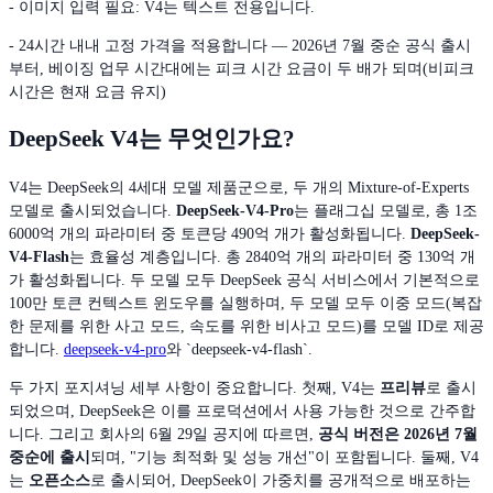
- 이미지 입력 필요: V4는 텍스트 전용입니다.
- 24시간 내내 고정 가격을 적용합니다 — 2026년 7월 중순 공식 출시
부터, 베이징 업무 시간대에는 피크 시간 요금이 두 배가 되며(비피크
시간은 현재 요금 유지)
DeepSeek V4는 무엇인가요?
V4는 DeepSeek의 4세대 모델 제품군으로, 두 개의 Mixture-of-Experts
모델로 출시되었습니다.
DeepSeek-V4-Pro
는 플래그십 모델로, 총 1조
6000억 개의 파라미터 중 토큰당 490억 개가 활성화됩니다.
DeepSeek-
V4-Flash
는 효율성 계층입니다. 총 2840억 개의 파라미터 중 130억 개
가 활성화됩니다. 두 모델 모두 DeepSeek 공식 서비스에서 기본적으로
100만 토큰 컨텍스트 윈도우를 실행하며, 두 모델 모두 이중 모드(복잡
한 문제를 위한 사고 모드, 속도를 위한 비사고 모드)를 모델 ID로 제공
합니다.
deepseek-v4-pro
와 `deepseek-v4-flash`.
두 가지 포지셔닝 세부 사항이 중요합니다. 첫째, V4는
프리뷰
로 출시
되었으며, DeepSeek은 이를 프로덕션에서 사용 가능한 것으로 간주합
니다. 그리고 회사의 6월 29일 공지에 따르면,
공식 버전은 2026년 7월
중순에 출시
되며, "기능 최적화 및 성능 개선"이 포함됩니다. 둘째, V4
는
오픈소스
로 출시되어, DeepSeek이 가중치를 공개적으로 배포하는