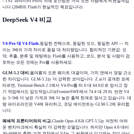
- 1.6T 파라미터 Pro의 자체 호스팅은 거의 모든 사람에게 비현실적입
니다 (284B의 Flash가 현실적인 목표입니다)
DeepSeek V4 비교
V4-Pro 대 V4-Flash
.
동일한 컨텍스트, 동일한 모드, 동일한 API — 차
이는 3배의 가격 차이로 품질 대 처리량입니다. 합리적인 기본값: 요
약, 추출, 분류 및 채팅에는 Flash를 사용하고; 코드, 분석 및 사람이 검
토하는 모든 것에는 Pro를 사용하세요.
GLM-5.2 대비.
올여름의 오픈 웨이트 대결이며, 가치 면에서 정말 근소
한 차이입니다. GLM-5.2는 더 강력한 코더입니다. Z.ai가 공개한 표에
따르면, Terminal-Bench 2.1에서 V4-Pro를 81.0 대 64.0으로 앞서고 장
기 작업에서도 압도적입니다(FrontierSWE에서 74.4 대 29.0). 반면 V4
는 3~5배 더 낮은 가격과 3배 더 높은 출력 한계로 맞서고 있습니다. 대
량 파이프라인은 V4에 유리하고, 코딩 에이전트는 GLM-5.2에 유리합
니다.
폐쇄적 프론티어와의 비교.
Claude Opus 4.8과 GPT-5.5는 여전히 어려
운 벤치마크에서 확실히 더 강력한 모델입니다. 하지만 Opus 4.8 대비
30~60배의 출력-가격 격차에서 V4는 그 싸움에서 이기려는 것이 아닙