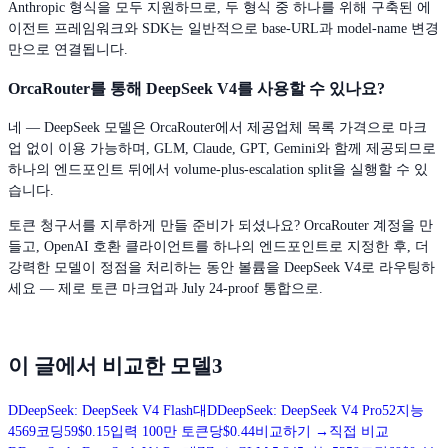
Anthropic 형식을 모두 지원하므로, 두 형식 중 하나를 위해 구축된 에
이전트 프레임워크와 SDK는 일반적으로 base-URL과 model-name 변경
만으로 연결됩니다.
OrcaRouter를 통해 DeepSeek V4를 사용할 수 있나요?
네 — DeepSeek 모델은 OrcaRouter에서 제공업체 목록 가격으로 마크
업 없이 이용 가능하며, GLM, Claude, GPT, Gemini와 함께 제공되므로
하나의 엔드포인트 뒤에서 volume-plus-escalation split을 실행할 수 있
습니다.
토큰 청구서를 지루하게 만들 준비가 되셨나요? OrcaRouter 계정을 만
들고, OpenAI 호환 클라이언트를 하나의 엔드포인트로 지정한 후, 더
강력한 모델이 정점을 처리하는 동안 볼륨을 DeepSeek V4로 라우팅하
세요 — 제로 토큰 마크업과 July 24-proof 통합으로.
이 글에서 비교한 모델
3
D
DeepSeek: DeepSeek V4 Flash
대
D
DeepSeek: DeepSeek V4 Pro
52
지능
45
69
코딩
59
$0.15
입력 100만 토큰당
$0.44
비교하기
→
직접 비교