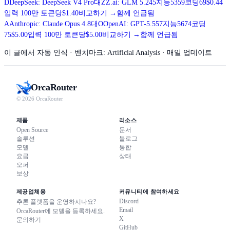
D
DeepSeek: DeepSeek V4 Pro
대
Z
Z.ai: GLM 5.2
45
지능
53
59
코딩
69
$0.44
입력 100만 토큰당
$1.40
비교하기
→
함께 언급됨
A
Anthropic: Claude Opus 4.8
대
O
OpenAI: GPT-5.5
57
지능
56
74
코딩
75
$5.00
입력 100만 토큰당
$5.00
비교하기
→
함께 언급됨
이 글에서 자동 인식
· 벤치마크: Artificial Analysis · 매일 업데이트
Orca
Router
© 2026 OrcaRouter
제품
리소스
Open Source
문서
솔루션
블로그
모델
통합
요금
상태
오퍼
보상
제공업체용
커뮤니티에 참여하세요
Discord
추론 플랫폼을 운영하시나요?
Email
OrcaRouter에 모델을 등록하세요.
X
문의하기
GitHub