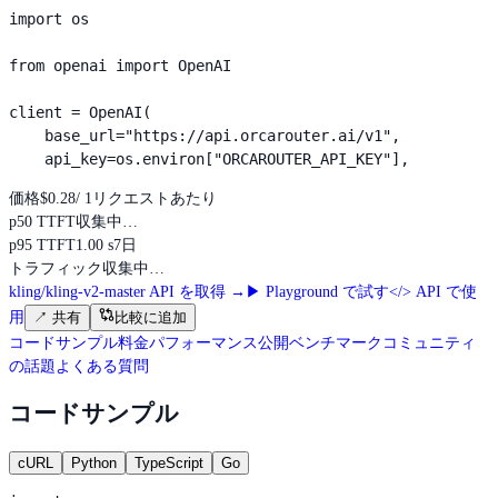
import os

from openai import OpenAI

client = OpenAI(

    base_url="https://api.orcarouter.ai/v1",

    api_key=os.environ["ORCAROUTER_API_KEY"],
価格
$0.28
/ 1リクエストあたり
p50 TTFT
収集中…
p95 TTFT
1.00 s
7日
トラフィック
収集中…
kling/kling-v2-master API を取得
→
▶
Playground で試す
</>
API で使
用
↗
共有
比較に追加
コードサンプル
料金
パフォーマンス
公開ベンチマーク
コミュニティ
の話題
よくある質問
コードサンプル
cURL
Python
TypeScript
Go