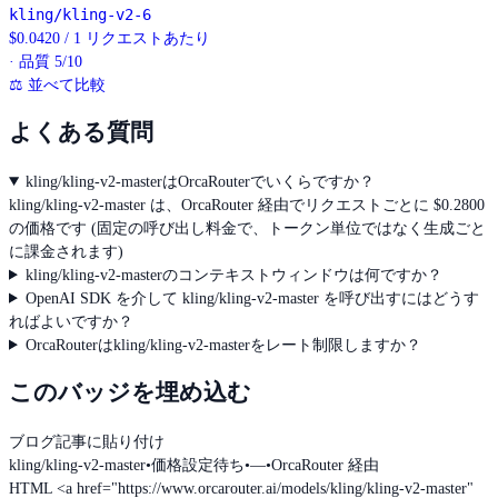
kling/kling-v2-6
$
0.0420
/
1 リクエストあたり
· 品質 5/10
⚖
並べて比較
よくある質問
kling/kling-v2-masterはOrcaRouterでいくらですか？
kling/kling-v2-master は、OrcaRouter 経由でリクエストごとに $0.2800
の価格です (固定の呼び出し料金で、トークン単位ではなく生成ごと
に課金されます)
kling/kling-v2-masterのコンテキストウィンドウは何ですか？
OpenAI SDK を介して kling/kling-v2-master を呼び出すにはどうす
ればよいですか？
OrcaRouterはkling/kling-v2-masterをレート制限しますか？
このバッジを埋め込む
ブログ記事に貼り付け
kling/kling-v2-master
•
価格設定待ち
•
—
•
OrcaRouter 経由
HTML
<a href="https://www.orcarouter.ai/models/kling/kling-v2-master"