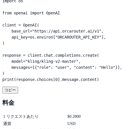
import os

from openai import OpenAI

client = OpenAI(

    base_url="https://api.orcarouter.ai/v1",

    api_key=os.environ["ORCAROUTER_API_KEY"],

)

response = client.chat.completions.create(

    model="kling/kling-v2-master",

    messages=[{"role": "user", "content": "Hello"}],

)

print(response.choices[0].message.content)
コピー
料金
1 リクエストあたり
$
0.2800
通貨
USD