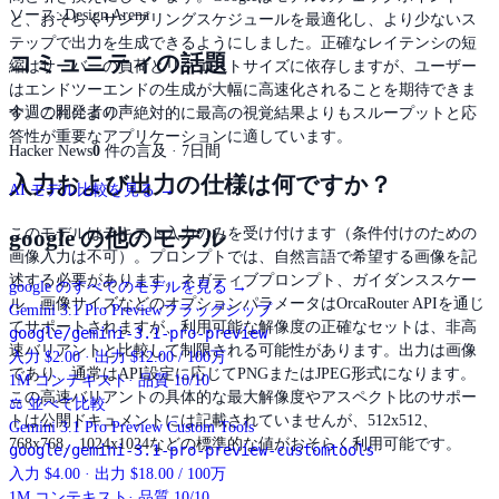
ソース
:
Design Arena
と、おそらくサンプリングスケジュールを最適化し、より少ないス
テップで出力を生成できるようにしました。正確なレイテンシの短
コミュニティの話題
縮はサーバーの負荷とリクエストサイズに依存しますが、ユーザー
はエンドツーエンドの生成が大幅に高速化されることを期待できま
今週の開発者の声
す。これにより、絶対的に最高の視覚結果よりもスループットと応
答性が重要なアプリケーションに適しています。
Hacker News
0
件の言及 · 7日間
入力および出力の仕様は何ですか？
AI モデル比較を見る →
google の他のモデル
このモデルはテキスト入力のみを受け付けます（条件付けのための
画像入力は不可）。プロンプトでは、自然言語で希望する画像を記
述する必要があります。ネガティブプロンプト、ガイダンススケー
google のすべてのモデルを見る
→
ル、画像サイズなどのオプションパラメータはOrcaRouter APIを通じ
Gemini 3.1 Pro Preview
フラッグシップ
てサポートされますが、利用可能な解像度の正確なセットは、非高
google/gemini-3.1-pro-preview
速バリアントと比較して制限される可能性があります。出力は画像
入力 $2.00 · 出力 $12.00 / 100万
であり、通常はAPI設定に応じてPNGまたはJPEG形式になります。
1M
コンテキスト
· 品質 10/10
この高速バリアントの具体的な最大解像度やアスペクト比のサポー
⚖
並べて比較
トは公開ドキュメントには記載されていませんが、512x512、
Gemini 3.1 Pro Preview Custom Tools
768x768、1024x1024などの標準的な値がおそらく利用可能です。
google/gemini-3.1-pro-preview-customtools
入力 $4.00 · 出力 $18.00 / 100万
1M
コンテキスト
· 品質 10/10