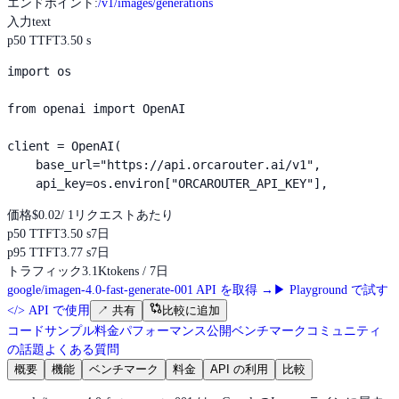
エンドポイント
:
/v1/images/generations
入力
text
p50 TTFT
3.50 s
import os

from openai import OpenAI

client = OpenAI(

    base_url="https://api.orcarouter.ai/v1",

    api_key=os.environ["ORCAROUTER_API_KEY"],
価格
$0.02
/ 1リクエストあたり
p50 TTFT
3.50 s
7日
p95 TTFT
3.77 s
7日
トラフィック
3.1K
tokens / 7日
google/imagen-4.0-fast-generate-001 API を取得
→
▶
Playground で試す
</>
API で使用
↗
共有
比較に追加
コードサンプル
料金
パフォーマンス
公開ベンチマーク
コミュニティ
の話題
よくある質問
概要
機能
ベンチマーク
料金
API の利用
比較