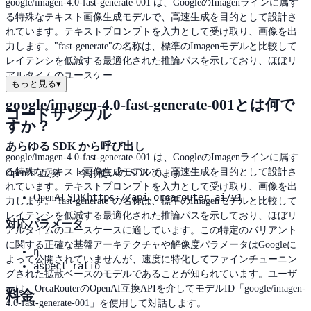
google/imagen-4.0-fast-generate-001 は、GoogleのImagenラインに属す
る特殊なテキスト画像生成モデルで、高速生成を目的として設計さ
れています。テキストプロンプトを入力として受け取り、画像を出
力します。"fast-generate"の名称は、標準のImagenモデルと比較して
レイテンシを低減する最適化された推論パスを示しており、ほぼリ
アルタイムのユースケー…
もっと見る
▾
google/imagen-4.0-fast-generate-001とは何で
コードサンプル
すか？
あらゆる SDK から呼び出し
google/imagen-4.0-fast-generate-001 は、GoogleのImagenラインに属す
る特殊なテキスト画像生成モデルで、高速生成を目的として設計さ
OpenAI 互換——今お使いの SDK のまま
れています。テキストプロンプトを入力として受け取り、画像を出
https://api.orcarouter.ai/v1
OpenAI SDK
力します。"fast-generate"の名称は、標準のImagenモデルと比較して
レイテンシを低減する最適化された推論パスを示しており、ほぼリ
対応パラメータ
アルタイムのユースケースに適しています。この特定のバリアント
に関する正確な基盤アーキテクチャや解像度パラメータはGoogleに
n
よって公開されていませんが、速度に特化してファインチューニン
aspect_ratio
グされた拡散ベースのモデルであることが知られています。ユーザ
ーは、OrcaRouterのOpenAI互換APIを介してモデルID「google/imagen-
料金
4.0-fast-generate-001」を使用して対話します。