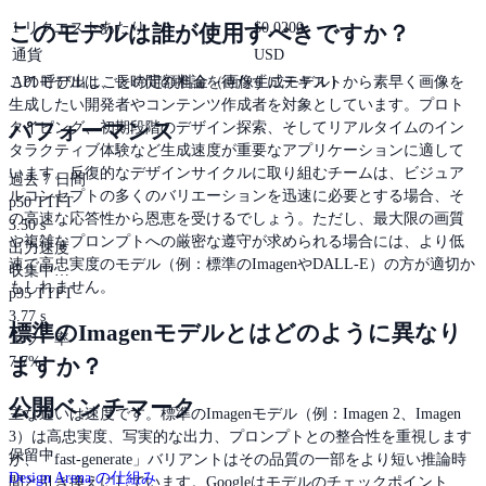
1 リクエストあたり
$
0.0200
このモデルは誰が使用すべきですか？
通貨
USD
このモデルは、長時間の推論を待たずにテキストから素早く画像を
API 呼び出しごとの定額料金（画像生成モデル）
生成したい開発者やコンテンツ作成者を対象としています。プロト
パフォーマンス
タイピング、初期段階のデザイン探索、そしてリアルタイムのイン
タラクティブ体験など生成速度が重要なアプリケーションに適して
います。反復的なデザインサイクルに取り組むチームは、ビジュア
過去 7 日間
ルコンセプトの多くのバリエーションを迅速に必要とする場合、そ
p50 TTFT
の高速な応答性から恩恵を受けるでしょう。ただし、最大限の画質
3.50 s
や複雑なプロンプトへの厳密な遵守が求められる場合には、より低
出力速度
速で高忠実度のモデル（例：標準のImagenやDALL-E）の方が適切か
収集中…
もしれません。
p95 TTFT
3.77 s
標準のImagenモデルとはどのように異なり
エラー率
7.7%
ますか？
公開ベンチマーク
主な違いは速度です。標準のImagenモデル（例：Imagen 2、Imagen
3）は高忠実度、写実的な出力、プロンプトとの整合性を重視します
保留中
が、「fast-generate」バリアントはその品質の一部をより短い推論時
Design Arena の仕組み
間と引き換えにしています。Googleはモデルのチェックポイント