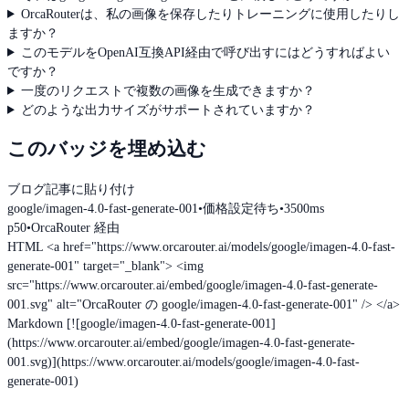
OrcaRouterは、私の画像を保存したりトレーニングに使用したりし
ますか？
このモデルをOpenAI互換API経由で呼び出すにはどうすればよい
ですか？
一度のリクエストで複数の画像を生成できますか？
どのような出力サイズがサポートされていますか？
このバッジを埋め込む
ブログ記事に貼り付け
google/imagen-4.0-fast-generate-001
•
価格設定待ち
•
3500ms
p50
•
OrcaRouter 経由
HTML
<a href="https://www.orcarouter.ai/models/google/imagen-4.0-fast-
generate-001" target="_blank"> <img
src="https://www.orcarouter.ai/embed/google/imagen-4.0-fast-generate-
001.svg" alt="OrcaRouter の google/imagen-4.0-fast-generate-001" /> </a>
Markdown
[![google/imagen-4.0-fast-generate-001]
(https://www.orcarouter.ai/embed/google/imagen-4.0-fast-generate-
001.svg)](https://www.orcarouter.ai/models/google/imagen-4.0-fast-
generate-001)