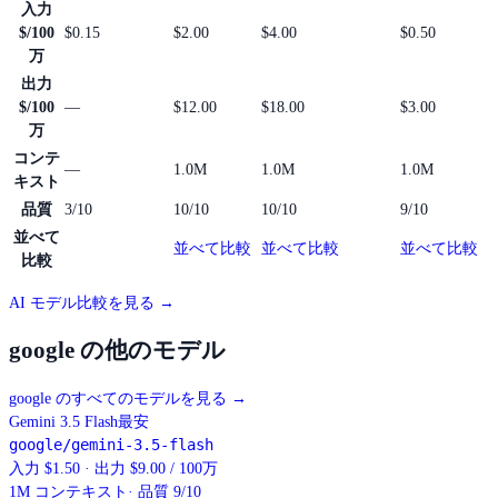
入力
$/100
$0.15
$2.00
$4.00
$0.50
万
出力
$/100
—
$12.00
$18.00
$3.00
万
コンテ
—
1.0M
1.0M
1.0M
キスト
品質
3/10
10/10
10/10
9/10
並べて
並べて比較
並べて比較
並べて比較
比較
AI モデル比較を見る →
google の他のモデル
google のすべてのモデルを見る
→
Gemini 3.5 Flash
最安
google/gemini-3.5-flash
入力 $1.50 · 出力 $9.00 / 100万
1M
コンテキスト
· 品質 9/10