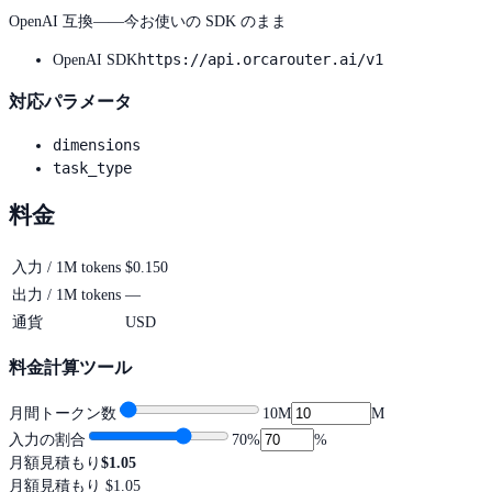
OpenAI 互換——今お使いの SDK のまま
https://api.orcarouter.ai/v1
OpenAI SDK
対応パラメータ
dimensions
task_type
料金
入力 / 1M tokens
$0.150
出力 / 1M tokens
—
通貨
USD
料金計算ツール
月間トークン数
10M
M
入力の割合
70
%
%
月額見積もり
$1.05
月額見積もり
$1.05