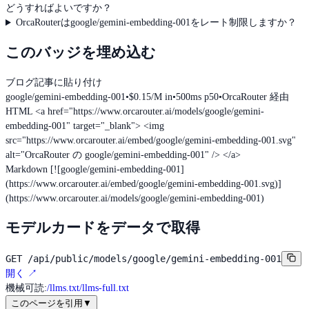
どうすればよいですか？
OrcaRouterはgoogle/gemini-embedding-001をレート制限しますか？
このバッジを埋め込む
ブログ記事に貼り付け
google/gemini-embedding-001
•
$0.15/M in
•
500ms p50
•
OrcaRouter 経由
HTML
<a href="https://www.orcarouter.ai/models/google/gemini-
embedding-001" target="_blank"> <img
src="https://www.orcarouter.ai/embed/google/gemini-embedding-001.svg"
alt="OrcaRouter の google/gemini-embedding-001" /> </a>
Markdown
[![google/gemini-embedding-001]
(https://www.orcarouter.ai/embed/google/gemini-embedding-001.svg)]
(https://www.orcarouter.ai/models/google/gemini-embedding-001)
モデルカードをデータで取得
GET
/api/public/models/google/gemini-embedding-001
開く
↗
機械可読
:
/llms.txt
/llms-full.txt
このページを引用
▼