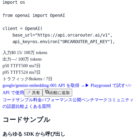
import os

from openai import OpenAI

client = OpenAI(

    base_url="https://api.orcarouter.ai/v1",

    api_key=os.environ["ORCAROUTER_API_KEY"],
入力
$0.15
/ 100万 tokens
出力
—
/ 100万 tokens
p50 TTFT
500 ms
7日
p95 TTFT
524 ms
7日
トラフィック
8
tokens / 7日
google/gemini-embedding-001 API を取得
→
▶
Playground で試す
</>
API で使用
↗
共有
比較に追加
コードサンプル
料金
パフォーマンス
公開ベンチマーク
コミュニティ
の話題
比較
よくある質問
コードサンプル
あらゆる SDK から呼び出し