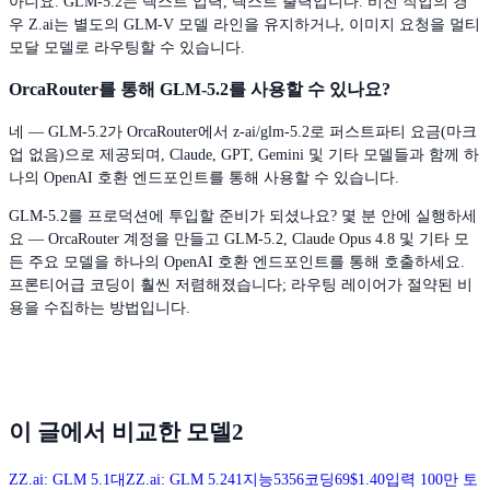
아니요. GLM-5.2는 텍스트 입력, 텍스트 출력입니다. 비전 작업의 경
우 Z.ai는 별도의 GLM-V 모델 라인을 유지하거나, 이미지 요청을 멀티
모달 모델로 라우팅할 수 있습니다.
OrcaRouter를 통해 GLM-5.2를 사용할 수 있나요?
네 — GLM-5.2가 OrcaRouter에서 z-ai/glm-5.2로 퍼스트파티 요금(마크
업 없음)으로 제공되며, Claude, GPT, Gemini 및 기타 모델들과 함께 하
나의 OpenAI 호환 엔드포인트를 통해 사용할 수 있습니다.
GLM-5.2를 프로덕션에 투입할 준비가 되셨나요? 몇 분 안에 실행하세
요 — OrcaRouter 계정을 만들고 GLM-5.2, Claude Opus 4.8 및 기타 모
든 주요 모델을 하나의 OpenAI 호환 엔드포인트를 통해 호출하세요.
프론티어급 코딩이 훨씬 저렴해졌습니다; 라우팅 레이어가 절약된 비
용을 수집하는 방법입니다.
이 글에서 비교한 모델
2
Z
Z.ai: GLM 5.1
대
Z
Z.ai: GLM 5.2
41
지능
53
56
코딩
69
$1.40
입력 100만 토