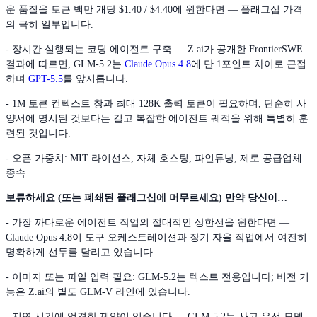
운 품질을 토큰 백만 개당 $1.40 / $4.40에 원한다면 — 플래그십 가격
의 극히 일부입니다.
- 장시간 실행되는 코딩 에이전트 구축 — Z.ai가 공개한 FrontierSWE
결과에 따르면, GLM-5.2는
Claude Opus 4.8
에 단 1포인트 차이로 근접
하며
GPT-5.5
를 앞지릅니다.
- 1M 토큰 컨텍스트 창과 최대 128K 출력 토큰이 필요하며, 단순히 사
양서에 명시된 것보다는 길고 복잡한 에이전트 궤적을 위해 특별히 훈
련된 것입니다.
- 오픈 가중치: MIT 라이선스, 자체 호스팅, 파인튜닝, 제로 공급업체
종속
보류하세요 (또는 폐쇄된 플래그십에 머무르세요) 만약 당신이…
- 가장 까다로운 에이전트 작업의 절대적인 상한선을 원한다면 —
Claude Opus 4.8이 도구 오케스트레이션과 장기 자율 작업에서 여전히
명확하게 선두를 달리고 있습니다.
- 이미지 또는 파일 입력 필요: GLM-5.2는 텍스트 전용입니다; 비전 기
능은 Z.ai의 별도 GLM-V 라인에 있습니다.
- 지연 시간에 엄격한 제약이 있습니다 — GLM-5.2는 사고 우선 모델