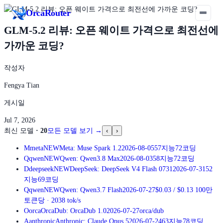
Orca
Router
GLM-5.2 리뷰: 오픈 웨이트 가격으로 최전선에
가까운 코딩?
작성자
Fengya Tian
게시일
Jul 7, 2026
최신 모델
·
20
모든 모델 보기
→
‹
›
M
meta
NEW
Meta: Muse Spark 1.2
2026-08-05
57
지능
72
코딩
Q
qwen
NEW
Qwen: Qwen3.8 Max
2026-08-03
58
지능
72
코딩
D
deepseek
NEW
DeepSeek: DeepSeek V4 Flash 0731
2026-07-31
52
지능
69
코딩
Q
qwen
NEW
Qwen: Qwen3.7 Flash
2026-07-27
$0.03
/
$0.13
100만
토큰당
·
2038
tok/s
O
orca
OrcaDub: OrcaDub 1.0
2026-07-27
orca/dub
A
anthropic
Anthropic: Claude Opus 5
2026-07-24
63
지능
78
코딩