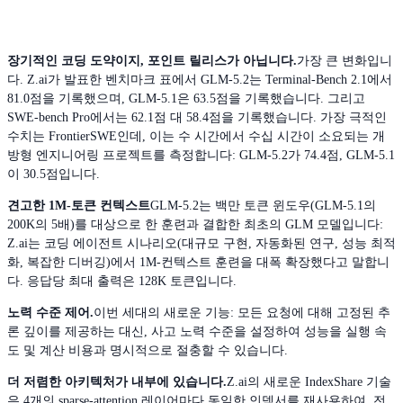
장기적인 코딩 도약이지, 포인트 릴리스가 아닙니다.
가장 큰 변화입니
다. Z.ai가 발표한 벤치마크 표에서 GLM-5.2는 Terminal-Bench 2.1에서
81.0점을 기록했으며, GLM-5.1은 63.5점을 기록했습니다. 그리고
SWE-bench Pro에서는 62.1점 대 58.4점을 기록했습니다. 가장 극적인
수치는 FrontierSWE인데, 이는 수 시간에서 수십 시간이 소요되는 개
방형 엔지니어링 프로젝트를 측정합니다: GLM-5.2가 74.4점, GLM-5.1
이 30.5점입니다.
견고한 1M-토큰 컨텍스트
GLM-5.2는 백만 토큰 윈도우(GLM-5.1의
200K의 5배)를 대상으로 한 훈련과 결합한 최초의 GLM 모델입니다:
Z.ai는 코딩 에이전트 시나리오(대규모 구현, 자동화된 연구, 성능 최적
화, 복잡한 디버깅)에서 1M-컨텍스트 훈련을 대폭 확장했다고 말합니
다. 응답당 최대 출력은 128K 토큰입니다.
노력 수준 제어.
이번 세대의 새로운 기능: 모든 요청에 대해 고정된 추
론 깊이를 제공하는 대신, 사고 노력 수준을 설정하여 성능을 실행 속
도 및 계산 비용과 명시적으로 절충할 수 있습니다.
더 저렴한 아키텍처가 내부에 있습니다.
Z.ai의 새로운 IndexShare 기술
은 4개의 sparse-attention 레이어마다 동일한 인덱서를 재사용하여, 전