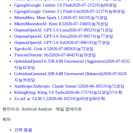
G
google
Google: Gemini 3.6 Flash
2026-07-21
52
지능
69
코딩
G
google
Google: Gemini 3.5 Flash-Lite
2026-07-21
37
지능
49
코딩
M
meta
Meta: Muse Spark 1.1
2026-07-16
53
지능
71
코딩
M
kimi
MoonshotAI: Kimi K3
2026-07-15
60
지능
76
코딩
O
openai
OpenAI: GPT-5.6 Luna
2026-07-09
52
지능
71
코딩
O
openai
OpenAI: GPT-5.6 Terra
2026-07-09
57
지능
77
코딩
O
openai
OpenAI: GPT-5.6 Sol
2026-07-09
61
지능
77
코딩
X
grok
xAI: Grok 4.5
2026-07-08
56
지능
72
코딩
T
tencent
Tencent: Hy3
2026-07-06
42
지능
59
코딩
Q
obsidian
Qwen3.6 35B A3B Uncensored (Aggressive)
2026-07-02
32
지능
42
코딩
G
obsidian
Gemma4 26B A4B Uncensored (Balanced)
2026-07-02
26
지능
39
코딩
A
anthropic
Anthropic: Claude Sonnet 5
2026-06-30
55
지능
72
코딩
K
kling
Kling: Kling 3.0 Turbo
2026-06-17
57
지능
52
코딩
57
수학
Z
z-ai
Z.ai: GLM 5.2
2026-06-16
53
지능
69
코딩
60
수학
벤치마크: Artificial Analysis · 매일 업데이트
목차
간략 평결