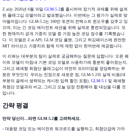
Z.ai는 2026년 6월 16일
GLM-5.2
를 출시하며 장기적 과제를 위해 설계
된 플래그십 모델이라고 발표했습니다. 이번에는 그 평가가 실제로 맞
아떨어집니다. GLM-5.2는 100만 토큰의 컨텍스트 윈도우를 갖추고 있
으며, 이는 긴 코딩 에이전트 세션을 위해 실제로 훈련되었습니다. 또
한 현재까지 공개 가중치 모델 중 가장 높은 코딩 점수를 기록했습니
다. 이 모델은 Z.ai API, GLM 코딩 플랜, 그리고 허깅페이스에 완전한
MIT 라이선스 가중치와 함께 지역 제한 없이 한꺼번에 제공됩니다.
이 리뷰는 대부분의 팀이 실제로 궁금해하는 질문에 답합니다: 오픈 웨
이트 모델이 마침내 기본 코딩 모델로 사용하기에 충분히 좋아졌는지,
그리고 폐쇄형 최첨단 플래그십이 여전히 프리미엄을 정당화하는 부
분은 무엇인지. 우리는 진정으로 새로운 점, GLM-5.2의 실제 비용(대
부분의 글에서 생략되는 캐시된 입력 할인 포함),
GLM-5.1
및 폐쇄형
최첨단 모델과의 비교, 그리고 오늘 당장 전환해야 할 대상을 다룰 것
입니다.
간략 평결
만약 당신이…라면 GLM-5.2를 고려하세요.
- 대용량 코딩 또는 에이전트 워크로드를 실행하고, 최첨단급에 가까