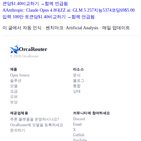
큰당
$1.40
비교하기
→
함께 언급됨
A
Anthropic: Claude Opus 4.8
대
Z
Z.ai: GLM 5.2
57
지능
53
74
코딩
69
$5.00
입력 100만 토큰당
$1.40
비교하기
→
함께 언급됨
이 글에서 자동 인식
· 벤치마크: Artificial Analysis · 매일 업데이트
Orca
Router
© 2026 OrcaRouter
제품
리소스
Open Source
문서
솔루션
블로그
모델
통합
요금
상태
오퍼
보상
제공업체용
커뮤니티에 참여하세요
Discord
추론 플랫폼을 운영하시나요?
Email
OrcaRouter에 모델을 등록하세요.
X
문의하기
GitHub
YouTube