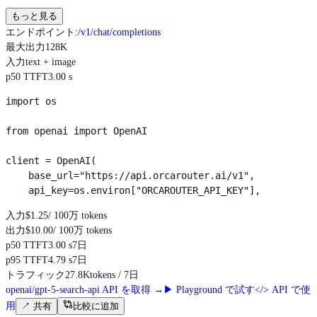
もっと見る
エンドポイント
:
/v1/chat/completions
最大出力
128K
入力
text + image
p50 TTFT
3.00 s
import os

from openai import OpenAI

client = OpenAI(

    base_url="https://api.orcarouter.ai/v1",

    api_key=os.environ["ORCAROUTER_API_KEY"],
入力
$1.25
/ 100万 tokens
出力
$10.00
/ 100万 tokens
p50 TTFT
3.00 s
7日
p95 TTFT
4.79 s
7日
トラフィック
27.8K
tokens / 7日
openai/gpt-5-search-api API を取得
→
▶
Playground で試す
</>
API で使
用
↗
共有
比較に追加