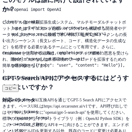
このモデルは誰に向けて設計されています
か？
from openai import OpenAI

client = OpenAI(

このモデルは、検索拡張生成システム、マルチモーダルチャットボ
    base_url="https://api.orcarouter.ai/v1",

ット、またはドキュメント処理パイプラインを構築する開発者やデ
    api_key=os.environ["ORCAROUTER_API_KEY"],

ータサイエンティストに最適です。特に、最大128Kトークンもの長
)

い出力シーケンス（長文レポート、コード、構造化データの生成な
ど）を処理する必要があるチームにとって有用です。さらに、
response = client.chat.completions.create(

OrcaRouterを使用する組織は、ゼロマークアップ価格の恩恵を受けら
    model="openai/gpt-5-search-api",

れ、隠れたコストなしに本番環境のワークロードを拡張するための
    messages=[{"role": "user", "content": "Hello"}],

簡単な選択肢となります。
)

GPT-5 Search APIにアクセスするにはどうす
print(response.choices[0].message.content)
ればよいですか？
コピー
対応パラメータ
OrcaRouterのOpenAI互換APIを通じてGPT-5 Search APIにアクセスで
きます。ベースURLはhttps://api.orcarouter.ai/v1です。API呼び出しで
max_tokens
はモデルパラメータに"openai/gpt-5-search-api"を使用してください。
response_format
標準のOpenAIクライアントライブラリ（例：OpenAI Python SDK）を
service_tier
このベースURLと適切なAPIキーに向けることができます。エンドポ
stop
イントとモデルIDを更新する以外、既存のコードに変更は必要あり