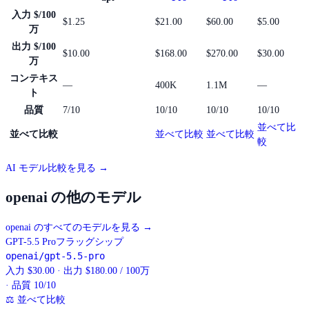
入力 $/100
$1.25
$21.00
$60.00
$5.00
万
出力 $/100
$10.00
$168.00
$270.00
$30.00
万
コンテキス
—
400K
1.1M
—
ト
品質
7/10
10/10
10/10
10/10
並べて比
並べて比較
並べて比較
並べて比較
較
AI モデル比較を見る →
openai の他のモデル
openai のすべてのモデルを見る
→
GPT-5.5 Pro
フラッグシップ
openai/gpt-5.5-pro
入力 $30.00 · 出力 $180.00 / 100万
· 品質 10/10
⚖
並べて比較