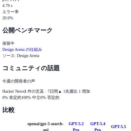
4.79 s
エラー率
20.0%
公開ベンチマーク
保留中
Design Arena の仕組み
ソース
:
Design Arena
コミュニティの話題
今週の開発者の声
Hacker News
1
件の言及 · 7日間
▲
1
先週比 1 増加
0
%
肯定的
100
%
中立
0
%
否定的
比較
openai/gpt-5-search-
GPT-5.2
GPT-5.4
GPT-5.5
api
Pro
Pro