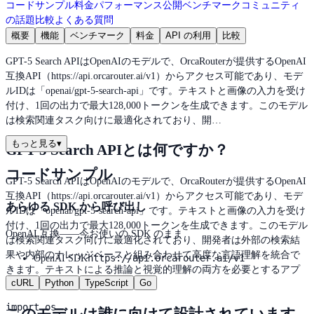
コードサンプル
料金
パフォーマンス
公開ベンチマーク
コミュニティ
の話題
比較
よくある質問
概要
機能
ベンチマーク
料金
API の利用
比較
GPT-5 Search APIはOpenAIのモデルで、OrcaRouterが提供するOpenAI
互換API（https://api.orcarouter.ai/v1）からアクセス可能であり、モデ
ルIDは「openai/gpt-5-search-api」です。テキストと画像の入力を受け
付け、1回の出力で最大128,000トークンを生成できます。このモデル
は検索関連タスク向けに最適化されており、開…
もっと見る
▾
GPT-5 Search APIとは何ですか？
コードサンプル
GPT-5 Search APIはOpenAIのモデルで、OrcaRouterが提供するOpenAI
互換API（https://api.orcarouter.ai/v1）からアクセス可能であり、モデ
あらゆる SDK から呼び出し
ルIDは「openai/gpt-5-search-api」です。テキストと画像の入力を受け
付け、1回の出力で最大128,000トークンを生成できます。このモデル
OpenAI 互換——今お使いの SDK のまま
は検索関連タスク向けに最適化されており、開発者は外部の検索結
果や内部のナレッジベースと組み合わせて高度な言語理解を統合で
https://api.orcarouter.ai/v1
OpenAI SDK
きます。テキストによる推論と視覚的理解の両方を必要とするアプ
cURL
Python
TypeScript
Go
リケーションに適しています。
import os
