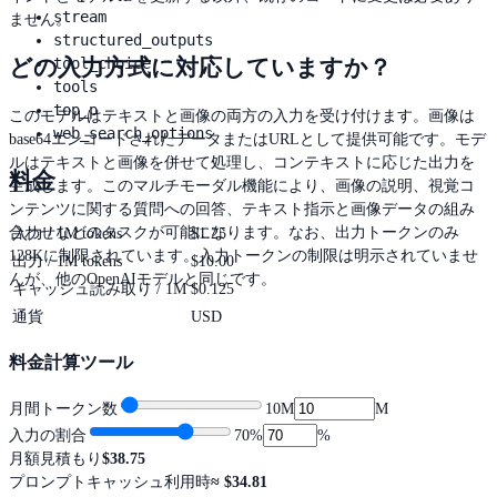
stream
ません。
structured_outputs
どの入力方式に対応していますか？
tool_choice
tools
top_p
このモデルはテキストと画像の両方の入力を受け付けます。画像は
web_search_options
base64エンコードされたデータまたはURLとして提供可能です。モデ
ルはテキストと画像を併せて処理し、コンテキストに応じた出力を
料金
生成します。このマルチモーダル機能により、画像の説明、視覚コ
ンテンツに関する質問への回答、テキスト指示と画像データの組み
合わせなどのタスクが可能になります。なお、出力トークンのみ
入力 / 1M tokens
$1.25
128Kに制限されています。入力トークンの制限は明示されていませ
出力 / 1M tokens
$10.00
んが、他のOpenAIモデルと同じです。
キャッシュ読み取り / 1M
$0.125
通貨
USD
料金計算ツール
月間トークン数
10M
M
入力の割合
70
%
%
月額見積もり
$38.75
プロンプトキャッシュ利用時
≈
$34.81