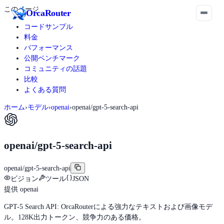
このページ
Orca
Router
コードサンプル
料金
パフォーマンス
公開ベンチマーク
コミュニティの話題
比較
よくある質問
ホーム
›
モデル
›
openai
›
openai/gpt-5-search-api
openai/gpt-5-search-api
openai/gpt-5-search-api
ビジョン
ツール
JSON
提供
openai
GPT-5 Search API: OrcaRouterによる強力なテキストおよび画像モデ
ル。128K出力トークン、競争力のある価格。