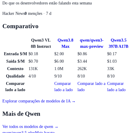
Do que os desenvolvedores estão falando esta semana
Hacker News
0
menções · 7 d
Comparativo
Qwen3 VL
Qwen3.8
qwen/qwen3-
Qwen3.5
8B Instruct
Max
max-preview
397B A17B
Entrada $/M
$0.18
$2.00
$0.86
$0.17
Saída $/M
$0.70
$6.00
$3.44
$1.03
Contexto
131K
1.0M
262K
33K
Qualidade
4/10
9/10
8/10
8/10
Comparar
Comparar
Comparar lado a
Comparar
lado a lado
lado a lado
lado
lado a lado
Explorar comparações de modelos de IA →
Mais de Qwen
Ver todos os modelos de qwen
→
qwen/qwen3.5-plus
Mais barato