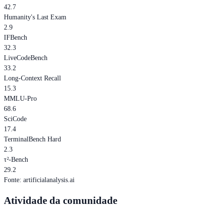
42.7
Humanity's Last Exam
2.9
IFBench
32.3
LiveCodeBench
33.2
Long-Context Recall
15.3
MMLU-Pro
68.6
SciCode
17.4
TerminalBench Hard
2.3
τ²-Bench
29.2
Fonte
:
artificialanalysis.ai
Atividade da comunidade