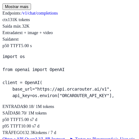
Mostrar mais
Endpoints
:
/v1/chat/completions
ctx
131K tokens
Saída máx.
32K
Entrada
text + image + video
Saída
text
p50 TTFT
5.00 s
import os

from openai import OpenAI

client = OpenAI(

    base_url="https://api.orcarouter.ai/v1",

    api_key=os.environ["ORCAROUTER_API_KEY"],
ENTRADA
$0.18
/ 1M tokens
SAÍDA
$0.70
/ 1M tokens
p50 TTFT
5.00 s
7 d
p95 TTFT
10.00 s
7 d
TRÁFEGO
132.3K
tokens / 7 d