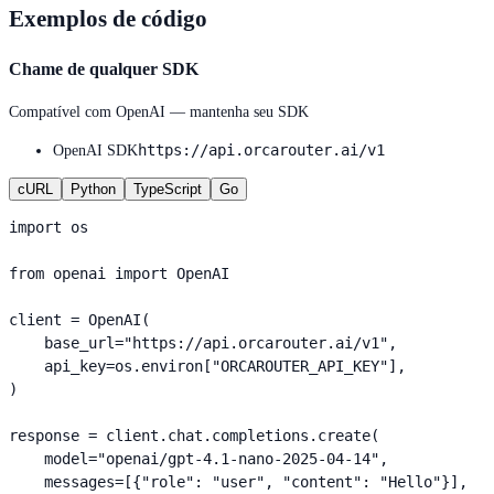
Exemplos de código
Chame de qualquer SDK
Compatível com OpenAI — mantenha seu SDK
https://api.orcarouter.ai/v1
OpenAI SDK
cURL
Python
TypeScript
Go
import os

from openai import OpenAI

client = OpenAI(

    base_url="https://api.orcarouter.ai/v1",

    api_key=os.environ["ORCAROUTER_API_KEY"],

)

response = client.chat.completions.create(

    model="openai/gpt-4.1-nano-2025-04-14",

    messages=[{"role": "user", "content": "Hello"}],
