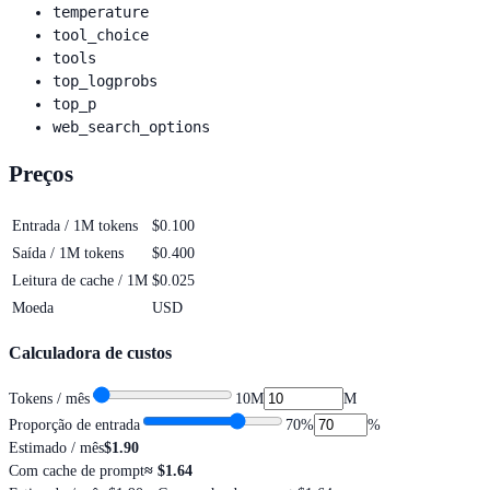
temperature
tool_choice
tools
top_logprobs
top_p
web_search_options
Preços
Entrada / 1M tokens
$0.100
Saída / 1M tokens
$0.400
Leitura de cache / 1M
$0.025
Moeda
USD
Calculadora de custos
Tokens / mês
10M
M
Proporção de entrada
70
%
%
Estimado / mês
$1.90
Com cache de prompt
≈
$1.64