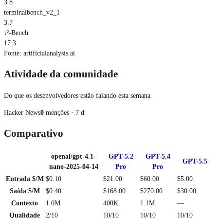
3.8
terminalbench_v2_1
3.7
τ²-Bench
17.3
Fonte
:
artificialanalysis.ai
Atividade da comunidade
Do que os desenvolvedores estão falando esta semana
Hacker News
0
menções · 7 d
Comparativo
openai/gpt-4.1-
GPT-5.2
GPT-5.4
GPT-5.5
nano-2025-04-14
Pro
Pro
Entrada $/M
$0.10
$21.00
$60.00
$5.00
Saída $/M
$0.40
$168.00
$270.00
$30.00
Contexto
1.0M
400K
1.1M
—
Qualidade
2/10
10/10
10/10
10/10