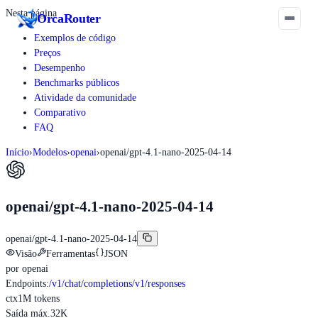
Nesta página
Orca
Router
Exemplos de código
Preços
Desempenho
Benchmarks públicos
Atividade da comunidade
Comparativo
FAQ
Início
›
Modelos
›
openai
›
openai/gpt-4.1-nano-2025-04-14
openai/gpt-4.1-nano-2025-04-14
openai/gpt-4.1-nano-2025-04-14
Visão
Ferramentas
JSON
por
openai
Endpoints
:
/v1/chat/completions
/v1/responses
ctx
1M tokens
Saída máx.
32K