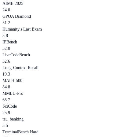
AIME 2025
24.0
GPQA Diamond
51.2
Humanity's Last Exam
3.8
IFBench
32.0
LiveCodeBench
32.6
Long-Context Recall
19.3
MATH-500
84.8
MMLU-Pro
65.7
SciCode
25.9
tau_banking
3.5
TerminalBench Hard