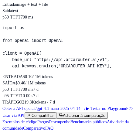
Entrada
image + text + file
Saída
text
p50 TTFT
700 ms
import os

from openai import OpenAI

client = OpenAI(

    base_url="https://api.orcarouter.ai/v1",

    api_key=os.environ["ORCAROUTER_API_KEY"],
ENTRADA
$0.10
/ 1M tokens
SAÍDA
$0.40
/ 1M tokens
p50 TTFT
700 ms
7 d
p95 TTFT
10.00 s
7 d
TRÁFEGO
219.3K
tokens / 7 d
Obter a API openai/gpt-4.1-nano-2025-04-14
→
▶
Testar no Playground
</>
Usar via API
↗
Compartilhar
Adicionar à comparação
Exemplos de código
Preços
Desempenho
Benchmarks públicos
Atividade da
comunidade
Comparativo
FAQ