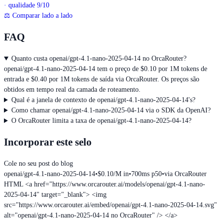
· qualidade 9/10
⚖
Comparar lado a lado
FAQ
Quanto custa openai/gpt-4.1-nano-2025-04-14 no OrcaRouter?
openai/gpt-4.1-nano-2025-04-14 tem o preço de $0.10 por 1M tokens de
entrada e $0.40 por 1M tokens de saída via OrcaRouter. Os preços são
obtidos em tempo real da camada de roteamento.
Qual é a janela de contexto de openai/gpt-4.1-nano-2025-04-14's?
Como chamar openai/gpt-4.1-nano-2025-04-14 via o SDK da OpenAI?
O OrcaRouter limita a taxa de openai/gpt-4.1-nano-2025-04-14?
Incorporar este selo
Cole no seu post do blog
openai/gpt-4.1-nano-2025-04-14
•
$0.10/M in
•
700ms p50
•
via OrcaRouter
HTML
<a href="https://www.orcarouter.ai/models/openai/gpt-4.1-nano-
2025-04-14" target="_blank"> <img
src="https://www.orcarouter.ai/embed/openai/gpt-4.1-nano-2025-04-14.svg"
alt="openai/gpt-4.1-nano-2025-04-14 no OrcaRouter" /> </a>