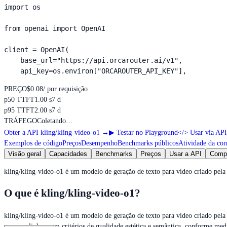
import os

from openai import OpenAI

client = OpenAI(

    base_url="https://api.orcarouter.ai/v1",

    api_key=os.environ["ORCAROUTER_API_KEY"],
PREÇO
$0.08
/ por requisição
p50 TTFT
1.00 s
7 d
p95 TTFT
2.00 s
7 d
TRÁFEGO
Coletando…
Obter a API kling/kling-video-o1
→
▶
Testar no Playground
</>
Usar via API
Exemplos de código
Preços
Desempenho
Benchmarks públicos
Atividade da co
Visão geral
Capacidades
Benchmarks
Preços
Usar a API
Comp
kling/kling-video-o1 é um modelo de geração de texto para vídeo criado pe
O que é kling/kling-video-o1?
kling/kling-video-o1 é um modelo de geração de texto para vídeo criado pe
para se alinhar com critérios de qualidade estética e semântica, conforme 