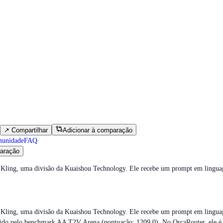
↗
Compartilhar
Adicionar à comparação
munidade
FAQ
aração
la Kling, uma divisão da Kuaishou Technology. Ele recebe um prompt em ling
la Kling, uma divisão da Kuaishou Technology. Ele recebe um prompt em lingua
medido pelo benchmark AA T2V Arena (pontuação: 1209.0). No OrcaRouter, ele 