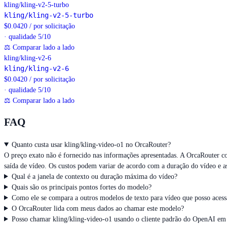
kling/kling-v2-5-turbo
kling/kling-v2-5-turbo
$
0.0420
/
por solicitação
· qualidade 5/10
⚖
Comparar lado a lado
kling/kling-v2-6
kling/kling-v2-6
$
0.0420
/
por solicitação
· qualidade 5/10
⚖
Comparar lado a lado
FAQ
Quanto custa usar kling/kling-video-o1 no OrcaRouter?
O preço exato não é fornecido nas informações apresentadas. A OrcaRouter co
saída de vídeo. Os custos podem variar de acordo com a duração do vídeo e a
Qual é a janela de contexto ou duração máxima do vídeo?
Quais são os principais pontos fortes do modelo?
Como ele se compara a outros modelos de texto para vídeo que posso acess
O OrcaRouter lida com meus dados ao chamar este modelo?
Posso chamar kling/kling-video-o1 usando o cliente padrão do OpenAI em