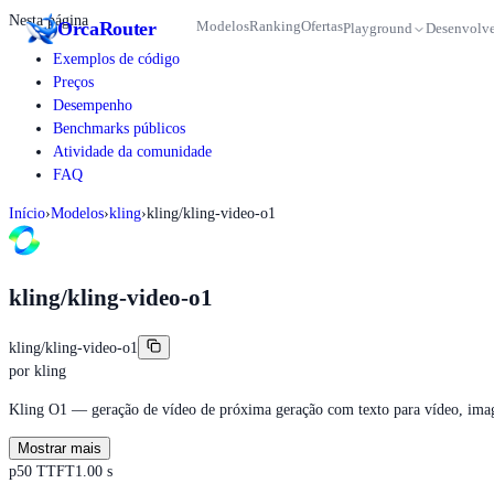
Nesta página
Orca
Router
Modelos
Ranking
Ofertas
Playground
Desenvolve
Exemplos de código
Preços
Desempenho
Benchmarks públicos
Atividade da comunidade
FAQ
Início
›
Modelos
›
kling
›
kling/kling-video-o1
kling/kling-video-o1
kling/kling-video-o1
por
kling
Kling O1 — geração de vídeo de próxima geração com texto para vídeo, imagem
Mostrar mais
p50 TTFT
1.00 s