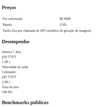
Preços
Por solicitação
$
0.0840
Moeda
USD
Tarifa fixa por chamada de API (modelos de geração de imagens)
Desempenho
últimos 7 dias
p50 TTFT
1.00 s
Velocidade de saída
Coletando…
p95 TTFT
2.00 s
Taxa de erro
100.0%
Benchmarks públicos