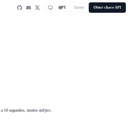
🌐
PT
Entrar
Obter chave API
 a 10 segundos, modos std/pro.