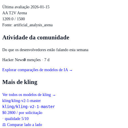
Última avaliação 2026-01-15
AA T2V Arena
1209.0 / 1500
Fonte
:
artificial_analysis_arena
Atividade da comunidade
Do que os desenvolvedores estão falando esta semana
Hacker News
0
menções · 7 d
Explorar comparações de modelos de IA →
Mais de kling
Ver todos os modelos de kling
→
kling/kling-v2-1-master
kling/kling-v2-1-master
$
0.2800
/
por solicitação
· qualidade 5/10
⚖
Comparar lado a lado