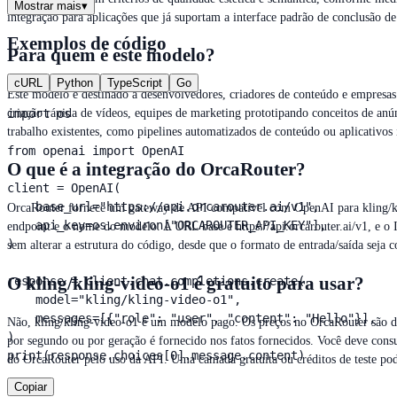
Mostrar mais
▾
integração para aplicações que já suportam a interface padrão de conclusão 
Exemplos de código
Para quem é este modelo?
cURL
Python
TypeScript
Go
Este modelo é destinado a desenvolvedores, criadores de conteúdo e empresas
criação rápida de vídeos, equipes de marketing prototipando conceitos de an
import os

trabalho existentes, como pipelines automatizados de conteúdo ou aplicativos 
from openai import OpenAI

O que é a integração do OrcaRouter?
client = OpenAI(

    base_url="https://api.orcarouter.ai/v1",

OrcaRouter fornece um gateway de API compatível com OpenAI para kling/klin
    api_key=os.environ["ORCAROUTER_API_KEY"],

endpoint e o nome do modelo. A URL base é https://api.orcarouter.ai/v1, e o I
)

sem alterar a estrutura do código, desde que o formato de entrada/saída seja 
O kling/kling-video-o1 é gratuito para usar?
response = client.chat.completions.create(

    model="kling/kling-video-o1",

    messages=[{"role": "user", "content": "Hello"}],

Não, kling/kling-video-o1 é um modelo pago. Os preços no OrcaRouter são de
)

por segundo ou por geração é fornecido nos fatos fornecidos. Você deve consu
print(response.choices[0].message.content)
do OrcaRouter pelo uso da API. Uma camada gratuita ou créditos de teste pode
Copiar