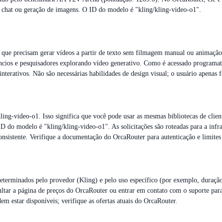
de chat ou geração de imagens. O ID do modelo é "kling/kling-video-o1".
 que precisam gerar vídeos a partir de texto sem filmagem manual ou animação.
úncios e pesquisadores explorando vídeo generativo. Como é acessado programa
interativos. Não são necessárias habilidades de design visual; o usuário apenas 
g-video-o1. Isso significa que você pode usar as mesmas bibliotecas de clien
D do modelo é "kling/kling-video-o1". As solicitações são roteadas para a infra
consistente. Verifique a documentação do OrcaRouter para autenticação e limites
terminados pelo provedor (Kling) e pelo uso específico (por exemplo, duração
ltar a página de preços do OrcaRouter ou entrar em contato com o suporte para
m estar disponíveis; verifique as ofertas atuais do OrcaRouter.