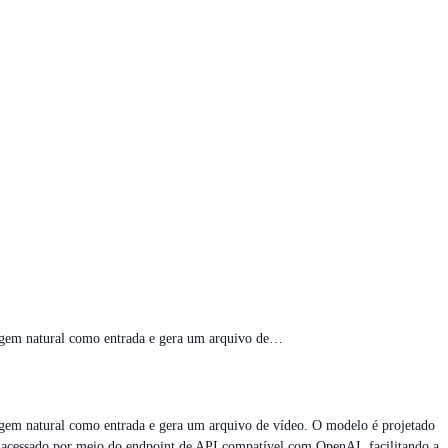
uagem natural como entrada e gera um arquivo de…
gem natural como entrada e gera um arquivo de vídeo. O modelo é projetado
é acessado por meio do endpoint de API compatível com OpenAI, facilitando a