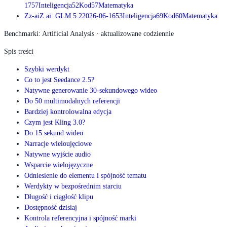
17
57
Inteligencja
52
Kod
57
Matematyka
Z
z-ai
Z.ai: GLM 5.2
2026-06-16
53
Inteligencja
69
Kod
60
Matematyka
Benchmarki: Artificial Analysis · aktualizowane codziennie
Spis treści
Szybki werdykt
Co to jest Seedance 2.5?
Natywne generowanie 30-sekundowego wideo
Do 50 multimodalnych referencji
Bardziej kontrolowalna edycja
Czym jest Kling 3.0?
Do 15 sekund wideo
Narracje wieloujęciowe
Natywne wyjście audio
Wsparcie wielojęzyczne
Odniesienie do elementu i spójność tematu
Werdykty w bezpośrednim starciu
Długość i ciągłość klipu
Dostępność dzisiaj
Kontrola referencyjna i spójność marki