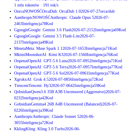
1 mln tokenów
·
191
tok/s
O
orca
NOWOŚĆ
OrcaDub: OrcaDub 1.0
2026-07-27
orca/dub
A
anthropic
NOWOŚĆ
Anthropic: Claude Opus 5
2026-07-
24
63
Inteligencja
78
Kod
G
google
Google: Gemini 3.6 Flash
2026-07-21
52
Inteligencja
69
Kod
G
google
Google: Gemini 3.5 Flash-Lite
2026-07-
21
37
Inteligencja
49
Kod
M
meta
Meta: Muse Spark 1.1
2026-07-16
53
Inteligencja
71
Kod
M
kimi
MoonshotAI: Kimi K3
2026-07-15
60
Inteligencja
76
Kod
O
openai
OpenAI: GPT-5.6 Luna
2026-07-09
52
Inteligencja
71
Kod
O
openai
OpenAI: GPT-5.6 Terra
2026-07-09
57
Inteligencja
77
Kod
O
openai
OpenAI: GPT-5.6 Sol
2026-07-09
61
Inteligencja
77
Kod
X
grok
xAI: Grok 4.5
2026-07-08
56
Inteligencja
72
Kod
T
tencent
Tencent: Hy3
2026-07-06
42
Inteligencja
59
Kod
Q
obsidian
Qwen3.6 35B A3B Uncensored (Aggressive)
2026-07-
02
32
Inteligencja
42
Kod
G
obsidian
Gemma4 26B A4B Uncensored (Balanced)
2026-07-
02
26
Inteligencja
39
Kod
A
anthropic
Anthropic: Claude Sonnet 5
2026-06-
30
55
Inteligencja
72
Kod
K
kling
Kling: Kling 3.0 Turbo
2026-06-