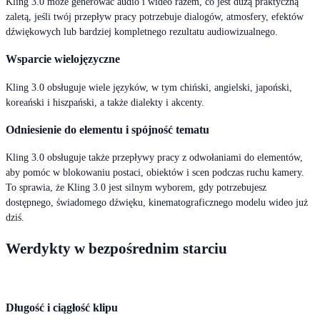
Kling 3.0 może generować audio i wideo razem, co jest dużą praktyczną
zaletą, jeśli twój przepływ pracy potrzebuje dialogów, atmosfery, efektów
dźwiękowych lub bardziej kompletnego rezultatu audiowizualnego.
Wsparcie wielojęzyczne
Kling 3.0 obsługuje wiele języków, w tym chiński, angielski, japoński,
koreański i hiszpański, a także dialekty i akcenty.
Odniesienie do elementu i spójność tematu
Kling 3.0 obsługuje także przepływy pracy z odwołaniami do elementów,
aby pomóc w blokowaniu postaci, obiektów i scen podczas ruchu kamery.
To sprawia, że Kling 3.0 jest silnym wyborem, gdy potrzebujesz
dostępnego, świadomego dźwięku, kinematograficznego modelu wideo już
dziś.
Werdykty w bezpośrednim starciu
Długość i ciągłość klipu