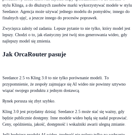
stylu Klinga, a do dłuższych zasobów marki wykorzystywać modele w stylu
Seedance. Agencja może używać jednego modelu do pomysłów, innego do
finalnych ujęć, a jeszcze innego do procesów poprawek.
Zwycięzca zależy od zadania. Lepsze pytanie to nie tylko, który model jest
lepszy. Chodzi o to, jak elastyczny jest twój stos generowania wideo, gdy
najlepszy model się zmienia.
Jak OrcaRouter pasuje
Seedance 2.5 vs Kling 3.0 to nie tylko porównanie modeli. To
przypomnienie, że zespoły zajmujące się AI wideo nie powinny sztywno
wiązać swojego produktu z jednym dostawcą.
Rynek porusza się zbyt szybko.
Kling 3.0 jest przydatny dzisiaj. Seedance 2.5 może stać się ważny, gdy
będzie publicznie dostępny. Inne modele wideo będą się nadal poprawiać.
Ceny, opóźnienia, jakość, dostępność i wskaźniki awarii ulegną zmianie.
Jeśli budujesz produkt AI wideo, trudność nie polega tylko na wybraniu