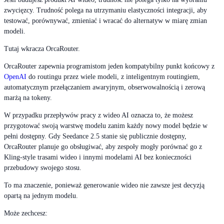
zwycięzcy. Trudność polega na utrzymaniu elastyczności integracji, aby
testować, porównywać, zmieniać i wracać do alternatyw w miarę zmian
modeli.
Tutaj wkracza OrcaRouter.
OrcaRouter zapewnia programistom jeden kompatybilny punkt końcowy z
OpenAI
do routingu przez wiele modeli, z inteligentnym routingiem,
automatycznym przełączaniem awaryjnym, obserwowalnością i zerową
marżą na tokeny.
W przypadku przepływów pracy z wideo AI oznacza to, że możesz
przygotować swoją warstwę modelu zanim każdy nowy model będzie w
pełni dostępny. Gdy Seedance 2.5 stanie się publicznie dostępny,
OrcaRouter planuje go obsługiwać, aby zespoły mogły porównać go z
Kling-style trasami wideo i innymi modelami AI bez konieczności
przebudowy swojego stosu.
To ma znaczenie, ponieważ generowanie wideo nie zawsze jest decyzją
opartą na jednym modelu.
Może zechcesz: