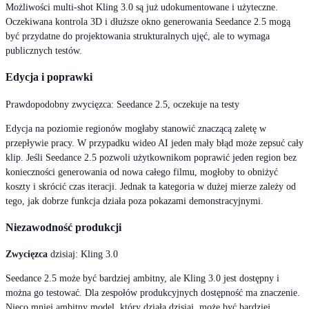
Możliwości multi-shot Kling 3.0 są już udokumentowane i użyteczne.
Oczekiwana kontrola 3D i dłuższe okno generowania Seedance 2.5 mogą
być przydatne do projektowania strukturalnych ujęć, ale to wymaga
publicznych testów.
Edycja i poprawki
Prawdopodobny zwycięzca: Seedance 2.5, oczekuje na testy
Edycja na poziomie regionów mogłaby stanowić znaczącą zaletę w
przepływie pracy. W przypadku wideo AI jeden mały błąd może zepsuć cały
klip. Jeśli Seedance 2.5 pozwoli użytkownikom poprawić jeden region bez
konieczności generowania od nowa całego filmu, mogłoby to obniżyć
koszty i skrócić czas iteracji. Jednak ta kategoria w dużej mierze zależy od
tego, jak dobrze funkcja działa poza pokazami demonstracyjnymi.
Niezawodność produkcji
Zwycięzca
dzisiaj: Kling 3.0
Seedance 2.5 może być bardziej ambitny, ale Kling 3.0 jest dostępny i
można go testować. Dla zespołów produkcyjnych dostępność ma znaczenie.
Nieco mniej ambitny model, który działa dzisiaj, może być bardziej