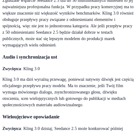
Zgłaszane wsparcie Seedance 2.5 dla do 50 multimodalnych odniesień to jej
najważniejsza profesjonalna funkcja. W przypadku pracy komercyjnej ma to
większe znaczenie niż większość wyników benchmarków. Kling 3.0 również
obsługuje przepływy pracy związane z odniesieniami elementów i
spójnością, więc nie jest to jednostronna kategoria. Ale jeśli przepływ pracy
z 50 odniesieniami Seedance 2.5 będzie działał dobrze w testach
publicznych, może stać się lepszym modelem do produkcji marek
wymagających wielu odniesień.
Audio i synchronizacja ust
Zwycięzca
: Kling 3.0
Kling 3.0 ma dziś wyraźną przewagę, ponieważ natywny dźwięk jest częścią
oficjalnego przepływu pracy modelu. Ma to znaczenie, jeśli Twój film
wymaga mówionego dialogu, zsynchronizowanego głosu, dźwięku
otoczenia, scen wielojęzycznych lub gotowego do publikacji w mediach
społecznościowych materiału audiowizualnego.
Wieloujęciowe opowiadanie
Zwycięzca
: Kling 3.0 dzisiaj; Seedance 2.5 może konkurować później