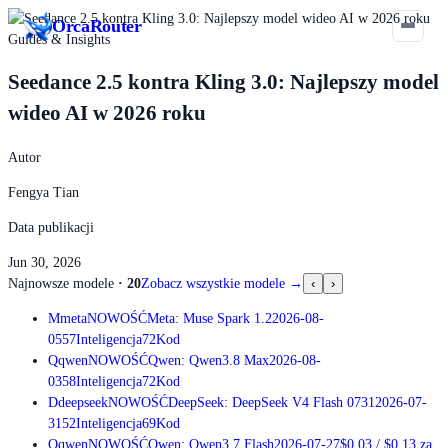
Orca
Router
Guides & Insights
Seedance 2.5 kontra Kling 3.0: Najlepszy model
wideo AI w 2026 roku
Autor
Fengya Tian
Data publikacji
Jun 30, 2026
Najnowsze modele
·
20
Zobacz wszystkie modele
→
‹
›
M
meta
NOWOŚĆ
Meta: Muse Spark 1.2
2026-08-
05
57
Inteligencja
72
Kod
Q
qwen
NOWOŚĆ
Qwen: Qwen3.8 Max
2026-08-
03
58
Inteligencja
72
Kod
D
deepseek
NOWOŚĆ
DeepSeek: DeepSeek V4 Flash 0731
2026-07-
31
52
Inteligencja
69
Kod
Q
qwen
NOWOŚĆ
Qwen: Qwen3.7 Flash
2026-07-27
$0.03
/
$0.13
za