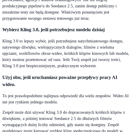
produkcyjnego pipeline'u do Seedance 2.5, zanim dostęp publiczny i
niezależne testy nie będą dostępne. Właściwym posunięciem jest
przygotowanie swojego zestawu testowego już teraz.
Wybierz Kling 3.0, jeśli potrzebujesz modelu dzisiaj
Kling 3.0 to lepszy wybór, jeśli potrzebujesz natychmiastowego dostępu,
natywnego dźwięku, wielojęzycznych dialogów, filmów z wieloma
ujęciami, workflowów obraz-wideo, krótkich klipów kinowych lub modelu,
który możesz przetestować od razu. Jeśli Twój zespół już tworzy treści,
Kling 3.0 jest bezpieczniejszym, praktycznym wyborem.
Użyj obu, jeśli uruchamiasz poważne przepływy pracy AI
wideo.
To jest prawdopodobnie najlepsza odpowiedź dla wielu zespołów. Wideo AI
nie jest rynkiem jednego modelu.
Zespół może dziś używać Kling 3.0 do dopracowanych krótkich klipów z
dźwiękiem, a później testować Seedance 2.5 do dłuższych filmów
wymagających dużej liczby odniesień, gdy stanie się dostępny. Zespół
produktowy może kierować szybkie klipy społecznościowe do modeli w