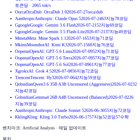
토큰당
·
2065
tok/s
O
orca
OrcaDub: OrcaDub 1.0
2026-07-27
orca/dub
A
anthropic
Anthropic: Claude Opus 5
2026-07-24
63
지능
78
코딩
G
google
Google: Gemini 3.6 Flash
2026-07-21
52
지능
69
코딩
G
google
Google: Gemini 3.5 Flash-Lite
2026-07-21
37
지능
49
코딩
M
meta
Meta: Muse Spark 1.1
2026-07-16
53
지능
71
코딩
M
kimi
MoonshotAI: Kimi K3
2026-07-15
60
지능
76
코딩
O
openai
OpenAI: GPT-5.6 Luna
2026-07-09
52
지능
71
코딩
O
openai
OpenAI: GPT-5.6 Terra
2026-07-09
57
지능
77
코딩
O
openai
OpenAI: GPT-5.6 Sol
2026-07-09
61
지능
77
코딩
X
grok
xAI: Grok 4.5
2026-07-08
56
지능
72
코딩
T
tencent
Tencent: Hy3
2026-07-06
42
지능
59
코딩
Q
obsidian
Qwen3.6 35B A3B Uncensored (Aggressive)
2026-07-02
32
지능
42
코딩
G
obsidian
Gemma4 26B A4B Uncensored (Balanced)
2026-07-02
26
지능
39
코딩
A
anthropic
Anthropic: Claude Sonnet 5
2026-06-30
55
지능
72
코딩
K
kling
Kling: Kling 3.0 Turbo
2026-06-17
57
지능
52
코딩
57
수학
벤치마크: Artificial Analysis · 매일 업데이트
목차