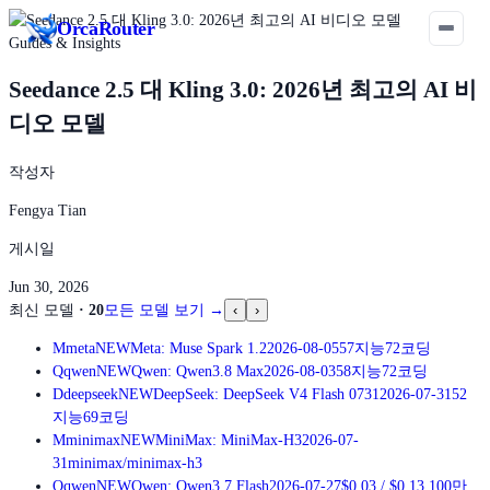
Orca
Router
Guides & Insights
Seedance 2.5 대 Kling 3.0: 2026년 최고의 AI 비
디오 모델
작성자
Fengya Tian
게시일
Jun 30, 2026
최신 모델
·
20
모든 모델 보기
→
‹
›
M
meta
NEW
Meta: Muse Spark 1.2
2026-08-05
57
지능
72
코딩
Q
qwen
NEW
Qwen: Qwen3.8 Max
2026-08-03
58
지능
72
코딩
D
deepseek
NEW
DeepSeek: DeepSeek V4 Flash 0731
2026-07-31
52
지능
69
코딩
M
minimax
NEW
MiniMax: MiniMax-H3
2026-07-
31
minimax/minimax-h3
Q
qwen
NEW
Qwen: Qwen3.7 Flash
2026-07-27
$0.03
/
$0.13
100만