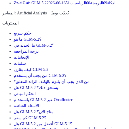
الذكاء
69
البرمجة
60
الرياضيات
51
2026-06-16
Z.ai: GLM 5.2
z-ai
Z
المعايير: Artificial Analysis · يُحدَّث يوميًا
المحتويات
حكم سريع
ما هو GLM-5.2؟
ما الجديد في GLM-5.2؟
درجة المراجعة
الإيجابيات
سلبيات
كيف يقارن GLM-5.2
من يجب أن يستخدم GLM-5.2؟
من الذي يجب أن يلتزم بالهاتف الرائد المغلق؟
هل GLM-5.2 يستحق ذلك؟
الحكم النهائي
باستخدام GLM-5.2 عبر OrcaRouter
الأسئلة الشائعة
هل GLM-5.2 متاح الآن؟
كم سعر GLM-5.2؟
هل GLM-5.2 أفضل من GLM-5.1؟