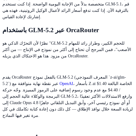
متخصصة بدلاً من الإجابة اليومية الواضحة. إذا كنت تستخدم GLM-5.1، قم
بالترقية الآن. إذا كنت تدفع أسعار الرائد لأعمال الوكيل الروتينية، فهذه هي
إشارتك لإعادة القياس.
باستخدام GLM-5.2 عبر OrcaRouter
نظرًا لأن التحرّك الذكي هو "GLM-5.2 للحجم الكبير، وطراز رائد للمهام
الأصعب"، فمن المرجح أن تحتاج إلى أكثر من نموذج في الإنتاج — من أكثر
من مزود. هذا هو الاحتكاك الذي يزيله OrcaRouter.
يقدم OrcaRouter بالفعل نموذج GLM-5.2 (المعرف النموذجي `z-ai/glm-
، بأسعار Z.ai الخاصة البالغة 1.40$
OpenAI
5.2`) عبر نقطة نهاية متوافقة مع
/ 4.40$ مع عدم وجود رسوم إضافية على الرموز المميزة. وجّه حركة
البرمجة والوكلاء عالية الحجم إلى GLM-5.2، وارفع الاستدلالات الأكثر تعقيدًا
إلى Claude Opus 4.8 أو أي نموذج رئيسي آخر، وأبقِ التبديل التلقائي جاهزًا
لزيادة السعة خلال نوافذ الإطلاق — كل ذلك دون إعادة كتابة تكاملك في كل
مرة تغير فيها النماذج.