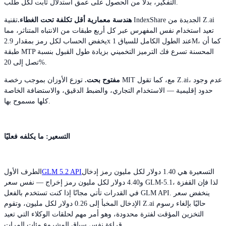
التفكير، بدلاً من الحصول على عمق استدلال ثابت لكل طلب.
هندسة معمارية أقل تكلفة تحت الغطاء.
تقنية IndexShare الجديدة من Z.ai
تعيد استخدام نفس المفهرس عبر كل أربع طبقات من الانتباه المتناثر، مما
يخفض الحساب لكل رمز بمقدار 2.9x عند الطول الكامل للسياق 1M، كما أن
طبقة MTP المحسنة تسرع فك الترميز التخميني بزيادة طول القبول بنسبة
تصل إلى 20%.
مفتوح بحت.
توزع الأوزان بموجب رخصة MIT مع، كما تقول Z.ai، عدم وجود
حدود إقليمية — الاستخدام التجاري، والضبط الدقيق، والاستضافة الخاصة
كلها مسموح بها.
التسعير: ما يكلفه فعليًا
التسعيرة هي 1.40 دولار لكل مليون رمز إدخال
GLM 5.2 API
الطرف الأول
و4.40 دولار لكل مليون رمز إخراج — نفس سعر GLM-5.1، لذا فإن القفزة
في القدرات تأتي مجانًا إذا كنت تستخدم بالفعل GLM API. ينخفض سعر
الإدخال المخبأ إلى 0.26 دولار لكل مليون، وتقوم Z.ai حاليًا بإلغاء رسوم
التخزين المؤقت لفترة محدودة، وهو أمر مهم لحلقات الوكلاء التي تعيد
قراءة نفس سياق المشروع مئات المرات.