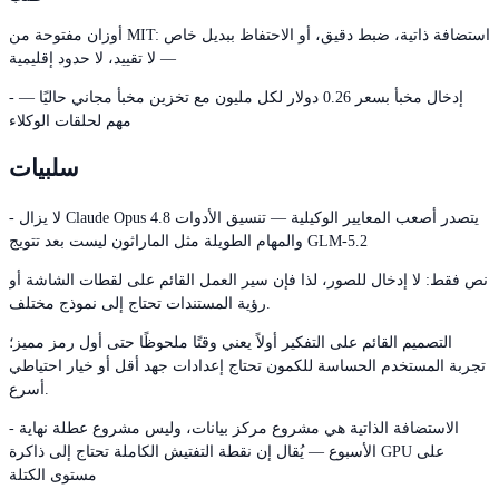
أوزان مفتوحة من MIT: استضافة ذاتية، ضبط دقيق، أو الاحتفاظ ببديل خاص
— لا تقييد، لا حدود إقليمية
- إدخال مخبأ بسعر 0.26 دولار لكل مليون مع تخزين مخبأ مجاني حاليًا —
مهم لحلقات الوكلاء
سلبيات
- لا يزال Claude Opus 4.8 يتصدر أصعب المعايير الوكيلية — تنسيق الأدوات
والمهام الطويلة مثل الماراثون ليست بعد تتويج GLM-5.2
نص فقط: لا إدخال للصور، لذا فإن سير العمل القائم على لقطات الشاشة أو
رؤية المستندات تحتاج إلى نموذج مختلف.
التصميم القائم على التفكير أولاً يعني وقتًا ملحوظًا حتى أول رمز مميز؛
تجربة المستخدم الحساسة للكمون تحتاج إعدادات جهد أقل أو خيار احتياطي
أسرع.
- الاستضافة الذاتية هي مشروع مركز بيانات، وليس مشروع عطلة نهاية
الأسبوع — يُقال إن نقطة التفتيش الكاملة تحتاج إلى ذاكرة GPU على
مستوى الكتلة