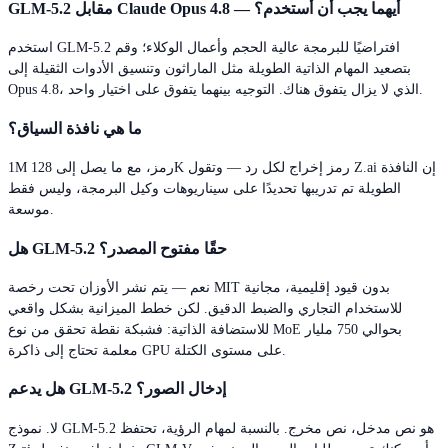
GLM-5.2 مقابل Claude Opus 4.8 — أيهما يجب أن أستخدم؟
استخدم GLM-5.2 افتراضيًا للبرمجة عالية الحجم وأعمال الوكلاء؛ وقم
بتصعيد المهام الذاتية الطويلة مثل الماراثون وتنسيق الأدوات الثقيلة إلى
Opus 4.8، الذي لا يزال يتفوق هناك. التوجيه بينهما يتفوق على اختيار واحد.
ما هي نافذة السياق؟
1M رمز، مع ما يصل إلى 128K رمز إخراج لكل رد — وتقول Z.ai إن النافذة
الطويلة تم تدريبها تحديدًا على سيناريوهات وكيل البرمجة، وليس فقط
موسعة.
هل GLM-5.2 حقًا مفتوح المصدر؟
نعم — يتم نشر الأوزان تحت رخصة MIT بدون قيود إقليمية، مجانية
للاستخدام التجاري والضبط الدقيق. لكن خطط الميزانية بشكل واقعي
للاستضافة الذاتية: فشبكة نقطة تحقق من نوع MoE بحوالي 750 مليار
معلمة تحتاج إلى ذاكرة GPU على مستوى الكتلة.
هل يدعم GLM-5.2 إدخال الصور؟
لا. نموذج GLM-5.2 هو نص مدخل، نص مخرج. بالنسبة لمهام الرؤية، تحتفظ