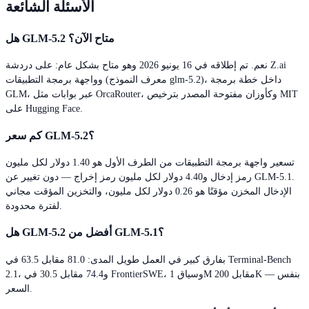
الأسئلة الشائعة
هل GLM-5.2 متاح الآن؟
نعم. تم إطلاقه في 16 يونيو 2026 وهو متاح بشكل عام: على دردشة Z.ai
وواجهة برمجة التطبيقات (معرف النموذج glm-5.2)، داخل خطة برمجة
GLM، عبر بوابات مثل OrcaRouter، وكأوزان مفتوحة المصدر بترخيص MIT
على Hugging Face.
كم سعر GLM-5.2؟
تسعير واجهة برمجة التطبيقات من الطرف الأول هو 1.40 دولار لكل مليون
رمز إدخال و4.40 دولار لكل مليون رمز إخراج — دون تغيير عن GLM-5.1.
الإدخال المخزن مؤقتًا هو 0.26 دولار لكل مليون، والتخزين المؤقت مجاني
لفترة محدودة.
هل GLM-5.2 أفضل من GLM-5.1؟
بفارق كبير في العمل طويل المدى: 81.0 مقابل 63.5 في Terminal-Bench
2.1، و74.4 مقابل 30.5 في FrontierSWE، وسياق 1M مقابل 200K — بنفس
السعر.