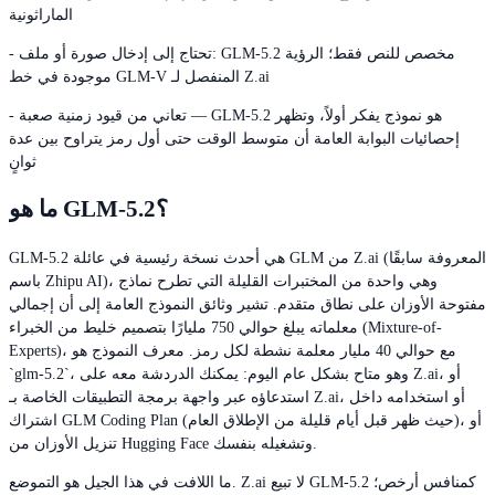
الماراثونية
- تحتاج إلى إدخال صورة أو ملف: GLM-5.2 مخصص للنص فقط؛ الرؤية
موجودة في خط GLM-V المنفصل لـ Z.ai
- تعاني من قيود زمنية صعبة — GLM-5.2 هو نموذج يفكر أولاً، وتظهر
إحصائيات البوابة العامة أن متوسط الوقت حتى أول رمز يتراوح بين عدة
ثوانٍ
ما هو GLM-5.2؟
GLM-5.2 هي أحدث نسخة رئيسية في عائلة GLM من Z.ai (المعروفة سابقًا
باسم Zhipu AI)، وهي واحدة من المختبرات القليلة التي تطرح نماذج
مفتوحة الأوزان على نطاق متقدم. تشير وثائق النموذج العامة إلى أن إجمالي
معلماته يبلغ حوالي 750 مليارًا بتصميم خليط من الخبراء (Mixture-of-
Experts)، مع حوالي 40 مليار معلمة نشطة لكل رمز. معرف النموذج هو
`glm-5.2`، وهو متاح بشكل عام اليوم: يمكنك الدردشة معه على Z.ai، أو
استدعاؤه عبر واجهة برمجة التطبيقات الخاصة بـ Z.ai، أو استخدامه داخل
اشتراك GLM Coding Plan (حيث ظهر قبل أيام قليلة من الإطلاق العام)، أو
تنزيل الأوزان من Hugging Face وتشغيله بنفسك.
ما اللافت في هذا الجيل هو التموضع. Z.ai لا تبيع GLM-5.2 كمنافس أرخص؛