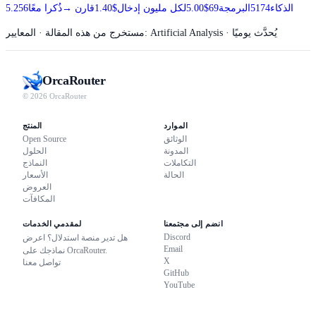
الذكاء
74
51
البرمجة
69
$5.00
لكل مليون إدخال
$1.40
قارن
→
ذُكرا معًا
56
5.2
· المعايير: Artificial Analysis · يُحدَّث يوميًا
مستخرج من هذه المقالة
Orca
Router
© 2026 OrcaRouter
الموارد
المنتج
الوثائق
Open Source
المدونة
الحلول
التكاملات
النماذج
الحالة
الأسعار
العروض
المكافآت
انضم إلى مجتمعنا
لمقدمي الخدمات
Discord
هل تدير منصة استدلال؟ اعرض
Email
نماذجك على OrcaRouter.
X
تواصل معنا
GitHub
YouTube