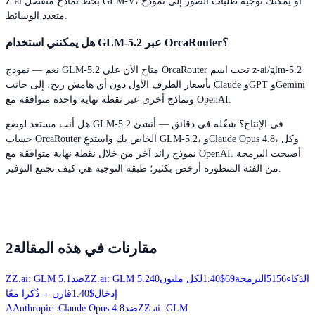
Z.ai بخط نماذج منفصل GLM-V، أو يمكنك توجيه طلبات الصور إلى نموذج
متعدد الوسائط.
هل يمكنني استخدام GLM-5.2 عبر OrcaRouter؟
نعم — نموذج GLM-5.2 متاح الآن على OrcaRouter تحت اسم z-ai/glm-5.2
بأسعار الطرف الأول دون أي هامش ربح، إلى جانب Claude وGPT وGemini
ونماذج أخرى عبر نقطة نهاية واحدة متوافقة مع OpenAI.
هل أنت مستعد لوضع GLM-5.2 في الإنتاج؟ شغّله في دقائق — أنشئ
حساب OrcaRouter الخاص بك واستدعِ GLM-5.2، وClaude Opus 4.8، وكل
نموذج رائد آخر من خلال نقطة نهاية متوافقة مع OpenAI. أصبحت البرمجة
من الفئة المتطورة أرخص بكثير؛ طبقة التوجيه هي كيف تجمع التوفير.
مقارنات في هذه المقالة
2
الذكاء
56
51
البرمجة
69
$1.40
لكل مليون
40
Z.ai: GLM 5.2
Z
ضد
Z.ai: GLM 5.1
Z
إدخال
$1.40
قارن
→
ذُكرا معًا
Z.ai: GLM
Z
ضد
Anthropic: Claude Opus 4.8
A