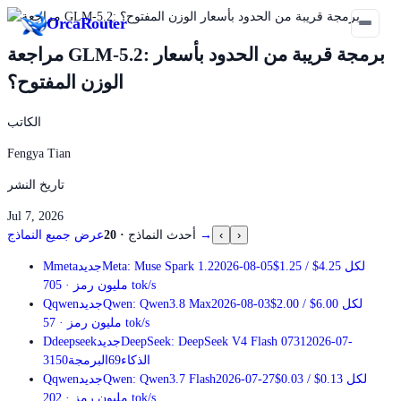
Orca
Router
مراجعة GLM-5.2: برمجة قريبة من الحدود بأسعار
الوزن المفتوح؟
الكاتب
Fengya Tian
تاريخ النشر
Jul 7, 2026
›
‹
→
أحدث النماذج
·
20
عرض جميع النماذج
لكل
$4.25
/
$1.25
2026-08-05
Meta: Muse Spark 1.2
جديد
meta
M
tok/s
مليون رمز
·
705
لكل
$6.00
/
$2.00
2026-08-03
Qwen: Qwen3.8 Max
جديد
qwen
Q
tok/s
مليون رمز
·
57
2026-07-
DeepSeek: DeepSeek V4 Flash 0731
جديد
deepseek
D
الذكاء
69
البرمجة
50
31
لكل
$0.13
/
$0.03
2026-07-27
Qwen: Qwen3.7 Flash
جديد
qwen
Q
tok/s
مليون رمز
·
202