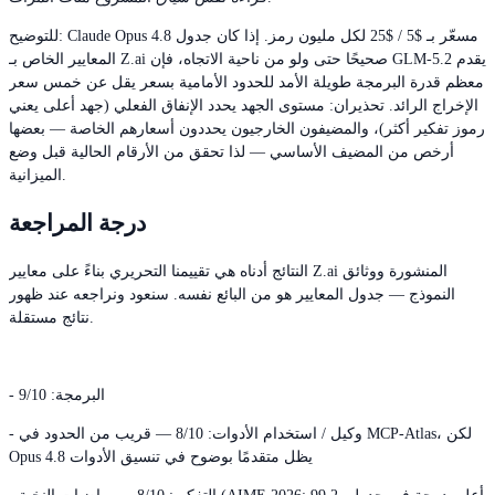
للتوضيح: Claude Opus 4.8 مسعّر بـ $5 / $25 لكل مليون رمز. إذا كان جدول
المعايير الخاص بـ Z.ai صحيحًا حتى ولو من ناحية الاتجاه، فإن GLM-5.2 يقدم
معظم قدرة البرمجة طويلة الأمد للحدود الأمامية بسعر يقل عن خمس سعر
الإخراج الرائد. تحذيران: مستوى الجهد يحدد الإنفاق الفعلي (جهد أعلى يعني
رموز تفكير أكثر)، والمضيفون الخارجيون يحددون أسعارهم الخاصة — بعضها
أرخص من المضيف الأساسي — لذا تحقق من الأرقام الحالية قبل وضع
الميزانية.
درجة المراجعة
النتائج أدناه هي تقييمنا التحريري بناءً على معايير Z.ai المنشورة ووثائق
النموذج — جدول المعايير هو من البائع نفسه. سنعود ونراجعه عند ظهور
نتائج مستقلة.
- البرمجة: 9/10
- وكيل / استخدام الأدوات: 8/10 — قريب من الحدود في MCP-Atlas، لكن
Opus 4.8 يظل متقدمًا بوضوح في تنسيق الأدوات