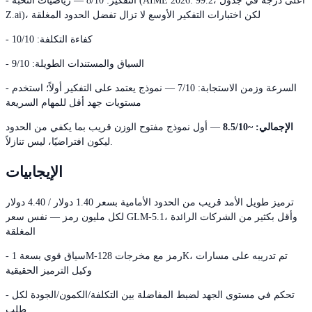
- التفكير: 8/10 — رياضيات النخبة (AIME 2026: 99.2، أعلى درجة في جدول
Z.ai)، لكن اختبارات التفكير الأوسع لا تزال تفضل الحدود المغلقة
- كفاءة التكلفة: 10/10
- السياق والمستندات الطويلة: 9/10
- السرعة وزمن الاستجابة: 7/10 — نموذج يعتمد على التفكير أولاً؛ استخدم
مستويات جهد أقل للمهام السريعة
الإجمالي: ~8.5/10
— أول نموذج مفتوح الوزن قريب بما يكفي من الحدود
ليكون افتراضيًا، ليس تنازلاً.
الإيجابيات
ترميز طويل الأمد قريب من الحدود الأمامية بسعر 1.40 دولار / 4.40 دولار
لكل مليون رمز — نفس سعر GLM-5.1، وأقل بكثير من الشركات الرائدة
المغلقة
- سياق قوي بسعة 1M-رمز مع مخرجات 128K، تم تدريبه على مسارات
وكيل الترميز الحقيقية
- تحكم في مستوى الجهد لضبط المفاضلة بين التكلفة/الكمون/الجودة لكل
طلب