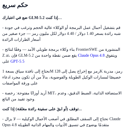
حكم سريع
ضع في اعتبارك GLM-5.2 إذا كنت…
- قم بتشغيل أحمال عمل البرمجة أو الوكلاء عالية الحجم وترغب في جودة
شبه رائدة بسعر 1.40 دولار / 4.40 دولار لكل مليون رمز — جزء صغير من
أسعار الطرازات الرائدة
- بناء وكلاء برمجة طويلي الأمد — وفقًا لنتائج FrontierSWE المنشورة من
ويتفوق
Claude Opus 4.8
Z.ai، فإن GLM-5.2 يقع ضمن نقطة واحدة من
GPT-5.5
على
نحتاج إلى نافذة سياق بسعة 1M رمز مع إخراج يصل إلى 128K رمز، مدربة
خصيصًا لمسارات الوكيل الطويلة والفوضوية، بدلاً من أن تكون مجرد ادعاء
على ورقة المواصفات
- أريد أوزانًا مفتوحة: رخصة MIT، الاستضافة الذاتية، الضبط الدقيق، وعدم
وجود تقييد من البائع.
توقف (أو ابقَ على سفينة رائدة مغلقة) إذا كنت...
- تحتاج إلى السقف المطلق في أصعب الأعمال الوكيلية — لا يزال Claude
Opus 4.8 متقدمًا بوضوح في تنسيق الأدوات والمهام الذاتية الطويلة