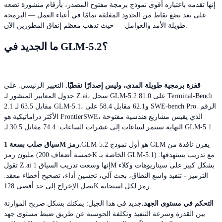
إنها تقدمه باعتباره أقوى نموذج برمجة مفتوح المصدر، بأرقام منشورة تضعه
على بعد بضع نقاط من الحدود المغلقة تمامًا في أعباء العمل — البرمجة
طويلة الأمد والعوامل — حيث تذهب معظم إنفاق المطورين الآن.
ما الجديد في GLM-5.2؟
قفزة برمجية طويلة المدى، وليس إصدارًا نقطيًا.
التغيير الرئيسي. على
جدول المعايير المنشور لـ Z.ai، سجل GLM-5.2 81.0 على Terminal-Bench
2.1 مقابل 63.5 لـ GLM-5.1، و62.1 مقابل 58.4 على SWE-bench Pro. الرقم
الأكثر دراماتيكية هو FrontierSWE، الذي يقيس مشاريع هندسية مفتوحة
النهاية تستمر لساعات إلى عشرات الساعات: 74.4 مقابل 30.5 لـ GLM-5.1.
GLM-5.2 هو أول نموذج GLM يقرن نافذة من
سياق صلب بسعة 1M رمز.
مليون رمز (خمسة أضعاف 200K الخاصة بـ GLM-5.1) مع تدريب يستهدفها:
تقول Z.ai إنها وسعت تدريب السياق 1M بشكل كبير على سيناريوهات وكلاء
الترميز - تنفيذ واسع النطاق، بحث آلي، تحسين أداء، تصحيح أخطاء معقد.
يصل الإخراج إلى حد أقصى 128K رمز لكل استجابة.
التحكم في مستوى الجهد.
جديد في هذا الجيل: يمكنك بشكل صريح الموازنة
بين القدرة وسرعة التنفيذ وتكلفة الحوسبة عن طريق ضبط مستوى جهد