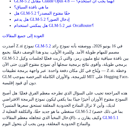
GLM-5.2 مقابل Claude Opus 4.8 — أيهما يجب أن أستخدم؟
ما هي نافذة السياق؟
هل GLM-5.2 حقًا مفتوح المصدر؟
هل يدعم GLM-5.2 إدخال الصور؟
هل يمكنني استخدام GLM-5.2 عبر OrcaRouter؟
العودة إلى جميع المقالات
في 16 يونيو 2026، ووصفته بأنه نموذج رائد
GLM-5.2
أصدرت Z.ai نموذج
مصمم للمهام طويلة الأمد. وللمرة الأولى، يبدو هذا الوصف دقيقًا. يجمع
GLM-5.2 بين نافذة سياقية تبلغ مليون رمز، والتي دُربت فعليًا لجلسات وكيل
برمجي طويلة، وأقوى نتائج برمجية سجلها أي نموذج مفتوح الوزن حتى الآن
— ويُتاح في كل مكان دفعة واحدة: عبر واجهة برمجة تطبيقات Z.ai، وخطة
GLM للبرمجة، والأوزان الكاملة المرخصة بموجب MIT على Hugging Face،
دون أي قيود إقليمية.
هذه المراجعة تجيب على السؤال الذي تطرحه معظم الفرق فعليًا: هل أصبح
النموذج مفتوح الأوزان أخيرًا جيدًا بما يكفي ليكون نموذج البرمجة الافتراضي
لديك، وأين لا تزال النماذج الحدودية المغلقة تستحق سعرها المتميز؟
سنغطي ما هو جديد حقًا، والتكلفة الفعلية لـ GLM-5.2 (بما في ذلك خصم
GLM-5.1
الإدخال المخبأ الذي تتجاهله معظم المقالات)، وكيف يقارن بـ
والنماذج الحدودية المغلقة، ومن يجب أن يتحول اليوم.