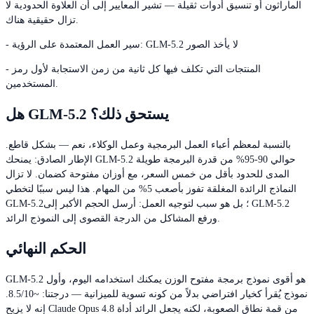
الماراثون أو تنسيق أدوات ثقيلة — تشير المعايير إلى أن العلاوة الحدودية لا
تزال حقيقية هناك.
- سير العمل المعتمدة على الرؤية: GLM-5.2 لا يأخذ الصور
- المنتجات التي تكلف فيها كل ثانية من زمن الاستجابة لأول رمز
المستخدمين.
هل GLM-5.2 يستحق ذلك؟
بالنسبة لمعظم أعباء العمل البرمجية وعمل الوكلاء، نعم — بشكل قاطع.
الإطار الصادق: يمنحك GLM-5.2 حوالي 90-95% من قدرة البرمجة طويلة
المدى للحدود بأقل من خمس السعر، مع أوزان مفتوحة كضمان. لا تزال
النماذج الرائدة المغلقة تفوز بأصعب 5% من المهام. هذا ليس سببًا لتخطي
GLM-5.2؛ بل هو سبب لتوجيه العمل: أرسل الحجم الأكبر إلى GLM-5.2
ورفع المشاكل من الدرجة القصوى إلى النموذج الرائد.
الحكم النهائي
GLM-5.2 هو أقوى نموذج برمجة مفتوح الوزن يمكنك استخدامه اليوم، وأول
نموذج يُقرأ كخيار افتراضي بدلاً من كونه تسوية للميزانية — درجتنا: ~8.5/10.
إنه لا يزيح Claude Opus 4.8 من قمة نطاق الصعوبة، لكنه يجعل الرائد أداة