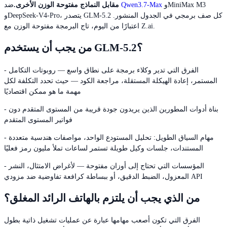
وMiniMax M3
Qwen3.7-Max
ضد
مقابل النماذج مفتوحة الوزن الأخرى.
وDeepSeek-V4-Pro، يتصدر GLM-5.2 كل صف برمجي في الجدول المنشور.
اعتبارًا من اليوم، تاج البرمجة مفتوحة الوزن مع Z.ai.
من يجب أن يستخدم GLM-5.2؟
- الفرق التي تدير وكلاء برمجة على نطاق واسع — روبوتات التكامل
المستمر، إعادة الهيكلة المستقلة، مراجعة الكود — حيث تحدد التكلفة لكل
مهمة ما هو ممكن اقتصاديًا
- بناة أدوات المطورين الذين يريدون جودة قريبة من المستوى المتقدم دون
فواتير المستوى المتقدم
- مهام السياق الطويل: تحليل المستودع الواحد، مواصفات هندسية متعددة
المستندات، جلسات وكيل طويلة تستمر لساعات تملأ مليون رمز فعليًا
- المؤسسات التي تحتاج إلى أوزان مفتوحة — لأغراض الامتثال، النشر
المعزول، الضبط الدقيق، أو ببساطة كرافعة تفاوضية ضد مزودي API
من الذي يجب أن يلتزم بالهاتف الرائد المغلق؟
الفرق التي تكون أصعب مهامها عبارة عن عمليات تشغيل ذاتية بطول