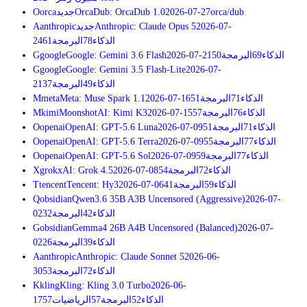
orca/dub
2026-07-27
OrcaDub: OrcaDub 1.0
جديد
orca
O
2026-07-
Anthropic: Claude Opus 5
جديد
anthropic
A
الذكاء
78
البرمجة
61
24
الذكاء
69
البرمجة
50
2026-07-21
Google: Gemini 3.6 Flash
google
G
G
google
Google: Gemini 3.5 Flash-Lite
2026-07-
الذكاء
49
البرمجة
37
21
الذكاء
71
البرمجة
51
2026-07-16
Meta: Muse Spark 1.1
meta
M
الذكاء
76
البرمجة
57
2026-07-15
MoonshotAI: Kimi K3
kimi
M
الذكاء
71
البرمجة
51
2026-07-09
OpenAI: GPT-5.6 Luna
openai
O
الذكاء
77
البرمجة
55
2026-07-09
OpenAI: GPT-5.6 Terra
openai
O
الذكاء
77
البرمجة
59
2026-07-09
OpenAI: GPT-5.6 Sol
openai
O
الذكاء
72
البرمجة
54
2026-07-08
xAI: Grok 4.5
grok
X
الذكاء
59
البرمجة
41
2026-07-06
Tencent: Hy3
tencent
T
Q
obsidian
Qwen3.6 35B A3B Uncensored (Aggressive)
2026-07-
الذكاء
42
البرمجة
32
02
G
obsidian
Gemma4 26B A4B Uncensored (Balanced)
2026-07-
الذكاء
39
البرمجة
26
02
A
anthropic
Anthropic: Claude Sonnet 5
2026-06-
الذكاء
72
البرمجة
53
30
K
kling
Kling: Kling 3.0 Turbo
2026-06-
الذكاء
52
البرمجة
57
الرياضيات
57
17