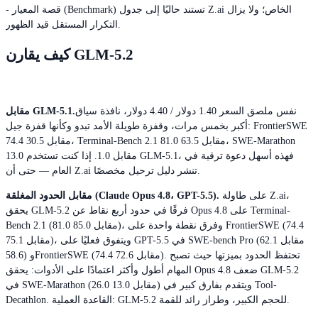
- قصة المعيار (Benchmark) تستند حاليًا إلى جدول Z.ai الخاص؛ ولا يزال
التكرار المستقل قيد الظهور.
كيف يقارن GLM-5.2
نفس ملصق السعر 1.40 دولار / 4.40 دولار، نافذة سياق
مقابل GLM-5.1.
أكبر بخمس مرات، وقفزة طويلة الأمد تبدو وكأنها قفزة جيل: FrontierSWE
74.4 مقابل 30.5، Terminal-Bench 2.1 81.0 مقابل 63.5، SWE-Marathon
13.0 مقابل 1.0. إذا كنت تستخدم GLM-5.1، فهذه أسهل دعوة ترقية في
العام — حتى أن Z.ai تنشر دليل ترحيل مخصصًا.
على طاولة Z.ai،
مقابل الحدود المغلقة (Claude Opus 4.8، GPT-5.5).
يحقق GLM-5.2 فرقًا في حدود أربع نقاط عن Opus 4.8 على Terminal-
Bench 2.1 (81.0 مقابل 85.0)، وفرق نقطة واحدة على FrontierSWE (74.4
مقابل 75.1)، ويتفوق فعليًا على GPT-5.5 في SWE-bench Pro (62.1 مقابل
58.6) وFrontierSWE (74.4 مقابل 72.6). تحتفظ الحدود بميزتها حيث تصبح
المهام أطول وأكثر اعتمادًا على الأدوات: يحقق Opus 4.8 ضعف GLM-5.2
في SWE-Marathon (26.0 مقابل 13.0) ويتقدم بفارق كبير في Tool-
Decathlon. القاعدة العملية: GLM-5.2 للحجم الكبير، وطراز رائد للقمة.