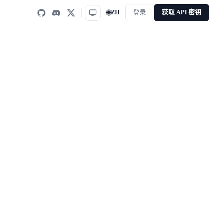
🌐
ZH
登录
获取 API 密钥