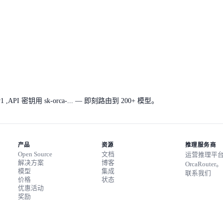
v1
,API 密钥用 sk-orca-... — 即刻路由到 200+ 模型。
产品
资源
推理服务商
Open Source
文档
运营推理平
解决方案
博客
OrcaRouter。
模型
集成
联系我们
价格
状态
优惠活动
奖励