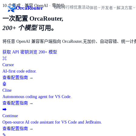
10 个集成 · 兼容 OpenAI · 零加价
Orca
Router
模型
排行榜
优惠活动
体验
开发者
解决方案
一次配置 OrcaRouter,
200+ 个模型
可用。
将任意 OpenAI 兼容客户端指向 OrcaRouter,无加价、自动容错、统一
获取 API 密钥
浏览 200+ 模型
⌘
Cursor
AI-first code editor.
查看配置指南
→
🤖
Cline
Autonomous coding agent for VS Code.
查看配置指南
→
➡
Continue
Open-source AI code assistant for VS Code and JetBrains.
查看配置指南
→
✎