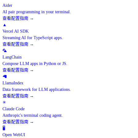
Aider
AI pair programming in your terminal.
查看配置指南
→
▲
Vercel AI SDK
Streaming AI for TypeScript apps.
查看配置指南
→
🦜
LangChain
Compose LLM apps in Python or JS.
查看配置指南
→
🦙
LlamaIndex
Data framework for LLM applications.
查看配置指南
→
✳
Claude Code
Anthropic's terminal coding agent.
查看配置指南
→
🖥
Open WebUI