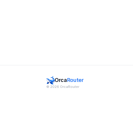
Orca
Router
© 2026 OrcaRouter