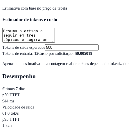
Estimativa com base no preço de tabela
Estimador de tokens e custo
Tokens de saída esperados
Tokens de entrada
:
15
Custo por solicitação
:
$0.005019
Apenas uma estimativa — a contagem real de tokens depende do tokenizador 
Desempenho
últimos 7 dias
p50 TTFT
944 ms
Velocidade de saída
61.0 tok/s
p95 TTFT
1.72 s