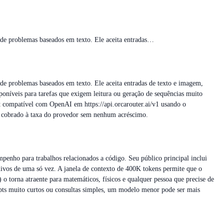
e problemas baseados em texto. Ele aceita entradas…
 problemas baseados em texto. Ele aceita entradas de texto e imagem,
oníveis para tarefas que exigem leitura ou geração de sequências muito
t compatível com OpenAI em https://api.orcarouter.ai/v1 usando o
a, cobrado à taxa do provedor sem nenhum acréscimo.
penho para trabalhos relacionados a código. Seu público principal inclui
vos de uma só vez. A janela de contexto de 400K tokens permite que o
 torna atraente para matemáticos, físicos e qualquer pessoa que precise de
mpts muito curtos ou consultas simples, um modelo menor pode ser mais