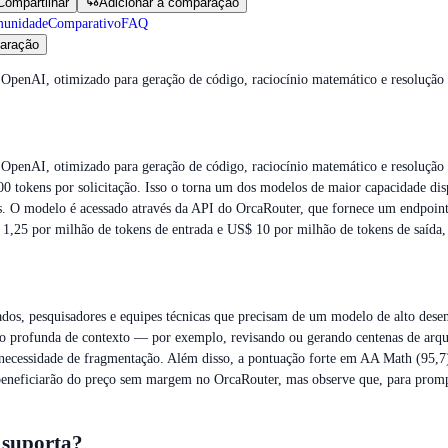
Compartilhar
Adicionar à comparação
munidade
Comparativo
FAQ
aração
enAI, otimizado para geração de código, raciocínio matemático e resolução d
nAI, otimizado para geração de código, raciocínio matemático e resolução de
0 tokens por solicitação. Isso o torna um dos modelos de maior capacidade disp
as. O modelo é acessado através da API do OrcaRouter, que fornece um endpoin
$ 1,25 por milhão de tokens de entrada e US$ 10 por milhão de tokens de saíd
dos, pesquisadores e equipes técnicas que precisam de um modelo de alto desem
 profunda de contexto — por exemplo, revisando ou gerando centenas de arqui
cessidade de fragmentação. Além disso, a pontuação forte em AA Math (95,7) o
se beneficiarão do preço sem margem no OrcaRouter, mas observe que, para pro
 suporta?