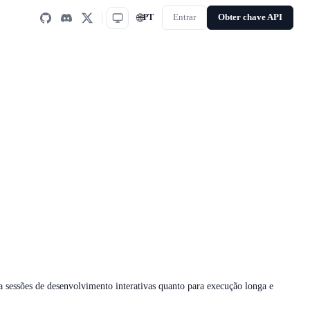
🌐
PT
Entrar
Obter chave API
a sessões de desenvolvimento interativas quanto para execução longa e