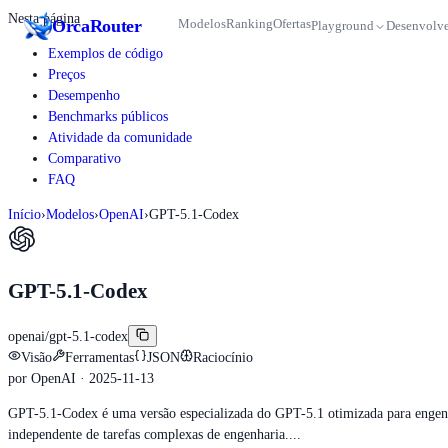
Nesta página
Orca
Router
Modelos
Ranking
Ofertas
Playground
Desenvolve
Exemplos de código
Preços
Desempenho
Benchmarks públicos
Atividade da comunidade
Comparativo
FAQ
Início
›
Modelos
›
OpenAI
›
GPT-5.1-Codex
GPT-5.1-Codex
openai/gpt-5.1-codex
Visão
Ferramentas
JSON
Raciocínio
por
OpenAI
· 2025-11-13
GPT-5.1-Codex é uma versão especializada do GPT-5.1 otimizada para engenhar
independente de tarefas complexas de engenharia....