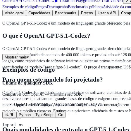
Obter a API GPT-5.1-Codex
→
▶
Testar no Playground
</>
Usar via API
↗
Exemplos de código
Preços
Desempenho
Benchmarks públicos
Atividade da co
Visão geral
Capacidades
Benchmarks
Preços
Usar a API
Comp
O OpenAI GPT-5.1-Codex é um modelo de linguagem grande oferecido pela Op
O que é OpenAI GPT-5.1-Codex?
O OpenAI GPT-5.1-Codex é um modelo de linguagem grande oferecido pela Ope
suportando uma janela de contexto de 400.000 tokens e produzindo até 128.00
Mostrar mais
▾
longas, como repositórios de software inteiros ou extensas provas matemátic
identificador de modelo “openai/gpt-5.1-codex”. O preço é transparente: US
Exemplos de código
Para quem este modelo foi projetado?
Chame de qualquer SDK
O GPT-5.1-Codex foi projetado para engenheiros de software, cientistas de da
Compatível com OpenAI — mantenha seu SDK
desenvolvedores que atuam em grandes bases de código e exigem compreensão
https://api.orcarouter.ai/v1
OpenAI SDK
modelo ingira bases de código completas ou conjuntos de documentação sem ne
raciocínio simbólico rigoroso. Equipes que priorizam eficiência de custos 
cURL
Python
TypeScript
Go
econômico.
import os

Quais modalidades de entrada o GPT-5.1-Codex