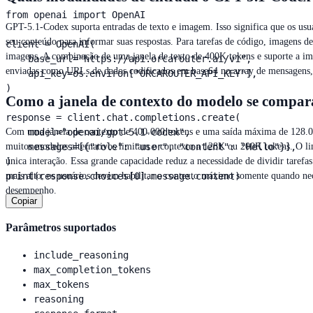
from openai import OpenAI

GPT-5.1-Codex suporta entradas de texto e imagem. Isso significa que os usu
seu conteúdo para informar suas respostas. Para tarefas de código, imagens d
client = OpenAI(

imagens. A combinação de uma janela de texto de 400K tokens e suporte a ima
    base_url="https://api.orcarouter.ai/v1",

enviadas como URLs de dados codificados em base64 no array de mensagens,
    api_key=os.environ["ORCAROUTER_API_KEY"],

)

Como a janela de contexto do modelo se compar
response = client.chat.completions.create(

    model="openai/gpt-5.1-codex",

Com uma janela de contexto de 400.000 tokens e uma saída máxima de 128.0
    messages=[{"role": "user", "content": "Hello"}],

muitos modelos alternativos limitam o contexto a 128K ou 200K tokens. O lim
)

única interação. Essa grande capacidade reduz a necessidade de dividir taref
print(response.choices[0].message.content)
mais alto; os usuários devem habilitar o contexto máximo somente quando nec
desempenho.
Copiar
Parâmetros suportados
include_reasoning
max_completion_tokens
max_tokens
reasoning