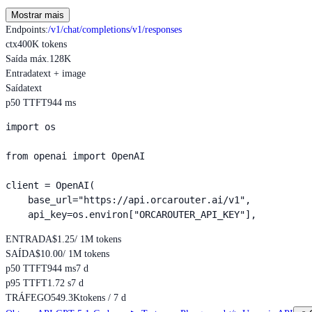
Mostrar mais
Endpoints
:
/v1/chat/completions
/v1/responses
ctx
400K tokens
Saída máx.
128K
Entrada
text + image
Saída
text
p50 TTFT
944 ms
import os

from openai import OpenAI

client = OpenAI(

    base_url="https://api.orcarouter.ai/v1",

    api_key=os.environ["ORCAROUTER_API_KEY"],
ENTRADA
$1.25
/ 1M tokens
SAÍDA
$10.00
/ 1M tokens
p50 TTFT
944 ms
7 d
p95 TTFT
1.72 s
7 d
TRÁFEGO
549.3K
tokens / 7 d