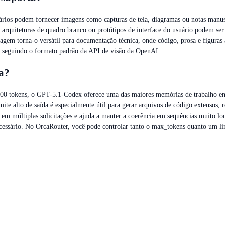
ários podem fornecer imagens como capturas de tela, diagramas ou notas manusc
e arquiteturas de quadro branco ou protótipos de interface do usuário podem ser
gem torna-o versátil para documentação técnica, onde código, prosa e figuras
 seguindo o formato padrão da API de visão da OpenAI.
a?
00 tokens, o GPT-5.1-Codex oferece uma das maiores memórias de trabalho en
ite alto de saída é especialmente útil para gerar arquivos de código extensos,
as em múltiplas solicitações e ajuda a manter a coerência em sequências muito 
essário. No OrcaRouter, você pode controlar tanto o max_tokens quanto um limit