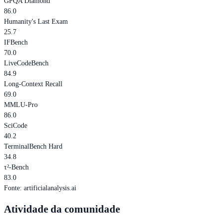
GPQA Diamond
86.0
Humanity's Last Exam
25.7
IFBench
70.0
LiveCodeBench
84.9
Long-Context Recall
69.0
MMLU-Pro
86.0
SciCode
40.2
TerminalBench Hard
34.8
τ²-Bench
83.0
Fonte
:
artificialanalysis.ai
Atividade da comunidade