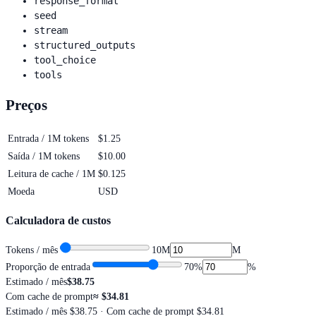
response_format
seed
stream
structured_outputs
tool_choice
tools
Preços
Entrada / 1M tokens
$1.25
Saída / 1M tokens
$10.00
Leitura de cache / 1M
$0.125
Moeda
USD
Calculadora de custos
Tokens / mês
10M
M
Proporção de entrada
70
%
%
Estimado / mês
$38.75
Com cache de prompt
≈
$34.81
Estimado / mês
$38.75
· Com cache de prompt $34.81