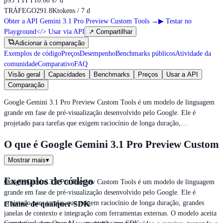
p95 TTFT
10.00 s
7 d
TRÁFEGO
291.8K
tokens / 7 d
Obter a API Gemini 3.1 Pro Preview Custom Tools
→
▶
Testar no
Playground
</>
Usar via API
↗
Compartilhar
Adicionar à comparação
Exemplos de código
Preços
Desempenho
Benchmarks públicos
Atividade da
comunidade
Comparativo
FAQ
Visão geral
Capacidades
Benchmarks
Preços
Usar a API
Comparação
Google Gemini 3.1 Pro Preview Custom Tools é um modelo de linguagem
grande em fase de pré‑visualização desenvolvido pelo Google. Ele é
projetado para tarefas que exigem raciocínio de longa duração,…
O que é Google Gemini 3.1 Pro Preview Custom
Tools?
Mostrar mais
▾
Exemplos de código
Google Gemini 3.1 Pro Preview Custom Tools é um modelo de linguagem
grande em fase de pré‑visualização desenvolvido pelo Google. Ele é
projetado para tarefas que exigem raciocínio de longa duração, grandes
Chame de qualquer SDK
janelas de contexto e integração com ferramentas externas. O modelo aceita