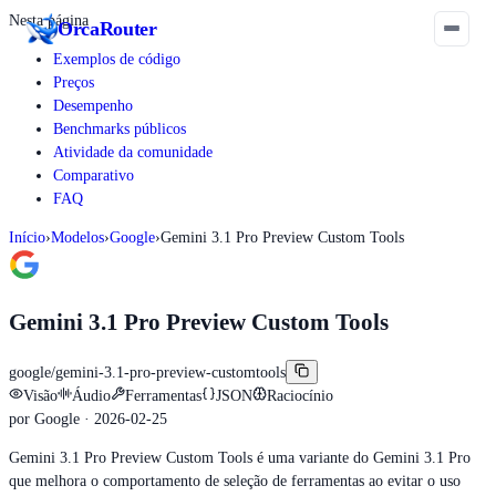
Nesta página
Orca
Router
Exemplos de código
Preços
Desempenho
Benchmarks públicos
Atividade da comunidade
Comparativo
FAQ
Início
›
Modelos
›
Google
›
Gemini 3.1 Pro Preview Custom Tools
Gemini 3.1 Pro Preview Custom Tools
google/gemini-3.1-pro-preview-customtools
Visão
Áudio
Ferramentas
JSON
Raciocínio
por
Google
· 2026-02-25
Gemini 3.1 Pro Preview Custom Tools é uma variante do Gemini 3.1 Pro
que melhora o comportamento de seleção de ferramentas ao evitar o uso