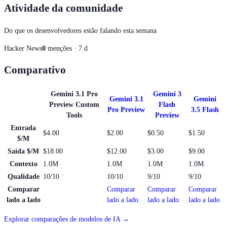
Atividade da comunidade
Do que os desenvolvedores estão falando esta semana
Hacker News
0
menções · 7 d
Comparativo
Gemini 3.1 Pro
Gemini 3
Gemini 3.1
Gemini
Preview Custom
Flash
Pro Preview
3.5 Flash
Tools
Preview
Entrada
$4.00
$2.00
$0.50
$1.50
$/M
Saída $/M
$18.00
$12.00
$3.00
$9.00
Contexto
1.0M
1.0M
1.0M
1.0M
Qualidade
10/10
10/10
9/10
9/10
Comparar
Comparar
Comparar
Comparar
lado a lado
lado a lado
lado a lado
lado a lado
Explorar comparações de modelos de IA →