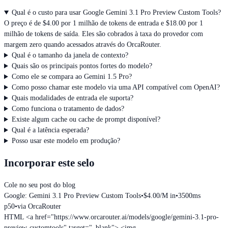
Qual é o custo para usar Google Gemini 3.1 Pro Preview Custom Tools?
O preço é de $4.00 por 1 milhão de tokens de entrada e $18.00 por 1
milhão de tokens de saída. Eles são cobrados à taxa do provedor com
margem zero quando acessados através do OrcaRouter.
Qual é o tamanho da janela de contexto?
Quais são os principais pontos fortes do modelo?
Como ele se compara ao Gemini 1.5 Pro?
Como posso chamar este modelo via uma API compatível com OpenAI?
Quais modalidades de entrada ele suporta?
Como funciona o tratamento de dados?
Existe algum cache ou cache de prompt disponível?
Qual é a latência esperada?
Posso usar este modelo em produção?
Incorporar este selo
Cole no seu post do blog
Google: Gemini 3.1 Pro Preview Custom Tools
•
$4.00/M in
•
3500ms
p50
•
via OrcaRouter
HTML
<a href="https://www.orcarouter.ai/models/google/gemini-3.1-pro-
preview-customtools" target="_blank"> <img