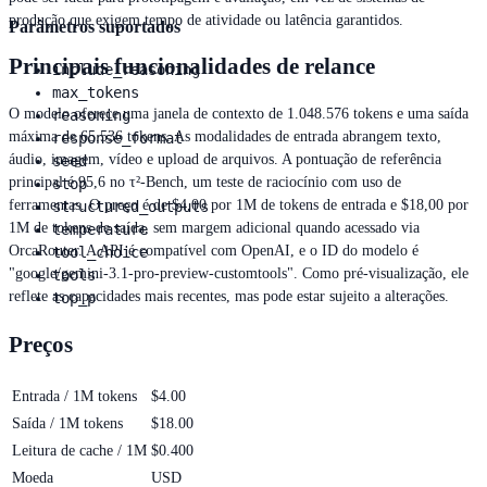
produção que exigem tempo de atividade ou latência garantidos.
Parâmetros suportados
Principais funcionalidades de relance
include_reasoning
max_tokens
O modelo oferece uma janela de contexto de 1.048.576 tokens e uma saída
reasoning
máxima de 65.536 tokens. As modalidades de entrada abrangem texto,
response_format
áudio, imagem, vídeo e upload de arquivos. A pontuação de referência
seed
principal é 95,6 no τ²-Bench, um teste de raciocínio com uso de
stop
ferramentas. O preço é de $4,00 por 1M de tokens de entrada e $18,00 por
structured_outputs
1M de tokens de saída, sem margem adicional quando acessado via
temperature
OrcaRouter. A API é compatível com OpenAI, e o ID do modelo é
tool_choice
"google/gemini-3.1-pro-preview-customtools". Como pré-visualização, ele
tools
reflete as capacidades mais recentes, mas pode estar sujeito a alterações.
top_p
Preços
Entrada / 1M tokens
$4.00
Saída / 1M tokens
$18.00
Leitura de cache / 1M
$0.400
Moeda
USD