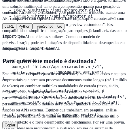
Compatível com OpenAI — mantenha seu SDK
entradas nos formatos de texto, áudio, imagem, vídeo e arquivo, tornando‑o
uma solução multimodal tanto para compreensão quanto para geração de
https://api.orcarouter.ai/v1
OpenAI SDK
conteúdo. Através do OrcaRouter, você pode chamar o modelo usando uma
https://api.orcarouter.ai
Gemini SDK
API compatível com OpenAI na URL base https://api.orcarouter.ai/v1 com
o ID do modelo "google/gemini-3.1-pro-preview-customtools". Essa
cURL
Python
TypeScript
Go
compatibilidade simplifica a integração para equipes já familiarizadas com o
import os

SDK da OpenAI ou clientes similares. Como um modelo de
pré‑visualização, pode ter limitações de disponibilidade ou desempenho em
from openai import OpenAI

comparação com versões estáveis.
Para quem este modelo é destinado?
client = OpenAI(

    base_url="https://api.orcarouter.ai/v1",

    api_key=os.environ["ORCAROUTER_API_KEY"],

Este modelo é adequado para desenvolvedores, cientistas de dados e equipes
)

empresariais que precisam processar documentos muito longos (até 1 milhão
de tokens) ou combinar múltiplas modalidades de entrada (texto, áudio,
response = client.chat.completions.create(

imagem, vídeo, arquivos) em uma única etapa de raciocínio. É
    model="google/gemini-3.1-pro-preview-customtools",

particularmente valioso para tarefas que envolvem uso de ferramentas
    messages=[{"role": "user", "content": "Hello"}],

personalizadas—onde o modelo deve decidir quando e como chamar
)

funções ou APIs externas. Equipes que trabalham em pesquisa, análise
print(response.choices[0].message.content)
jurídica, processamento de mídia ou automação avançada acharão útil o
grande contexto e o forte desempenho em benchmarks. Por ser uma prévia,
Copiar
pode ser ideal para prototipagem e avaliação, em vez de sistemas de