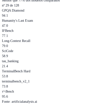
Melhor que 77% dos modelos comparados
nº 29 de 128
GPQA Diamond
94.1
Humanity's Last Exam
47.0
IFBench
77.1
Long-Context Recall
79.0
SciCode
58.9
tau_banking
21.4
TerminalBench Hard
53.8
terminalbench_v2_1
73.8
τ²-Bench
95.6
Fonte
:
artificialanalysis.ai