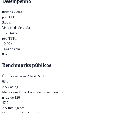
Desempenho
últimos 7 dias
p50 TTFT
3.50 s
Velocidade de saída
1475 tok/s
p95 TTFT
10.00 s
Taxa de erro
0%
Benchmarks públicos
Última avaliação 2026-02-19
68.8
AA Coding
Melhor que 81% dos modelos comparados
nº 22 de 126
47.7
AA Intelligence