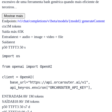
excessivo de uma ferramenta bash genérica quando mais eficiente de
terceiros...
Mostrar mais
Endpoints
:
/v1/chat/completions
/v1beta/models/{model}:generateContent
ctx
1M tokens
Saída máx.
65K
Entrada
text + audio + image + video + file
Saída
text
p50 TTFT
3.50 s
import os

from openai import OpenAI

client = OpenAI(

    base_url="https://api.orcarouter.ai/v1",

    api_key=os.environ["ORCAROUTER_API_KEY"],
ENTRADA
$4.00
/ 1M tokens
SAÍDA
$18.00
/ 1M tokens
p50 TTFT
3.50 s
7 d