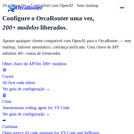
10 integrações · Compatível com OpenAI · Sem markup
Orca
Router
Configure o OrcaRouter uma vez,
200+ modelos
liberados.
Aponte qualquer cliente compatível com OpenAI para o OrcaRouter — sem
markup, failover automático, cobrança unificada. Uma chave de API
substitui 40+ contas de fornecedor.
Obter chave de API
Ver 200+ modelos
⌘
Cursor
AI-first code editor.
Ver guia de configuração
→
🤖
Cline
Autonomous coding agent for VS Code.
Ver guia de configuração
→
➡
Continue
Open-source AI code assistant for VS Code and JetBrains.