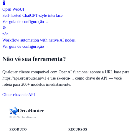
🖥
Open WebUI
Self-hosted ChatGPT-style interface.
Ver guia de configuração
→
⚙
n8n
Workflow automation with native AI nodes.
Ver guia de configuração
→
Não vê sua ferramenta?
Qualquer cliente compatível com OpenAI funciona: aponte a URL base para
https://api.orcarouter.ai/v1
e use sk-orca-... como chave de API — você
roteia para 200+ modelos imediatamente.
Obter chave de API
Orca
Router
© 2026 OrcaRouter
PRODUTO
RECURSOS