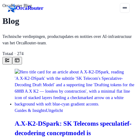
OrcaRouter Blog
Orca
Router
Blog
Technische verdiepingen, productupdates en notities over AI-infrastructuur
van het OrcaRouter-team.
Totaal · 274
Guides & Insights
Uitgelicht
A.X-K2-DSpark: SK Telecoms speculatief-
decodering conceptmodel is