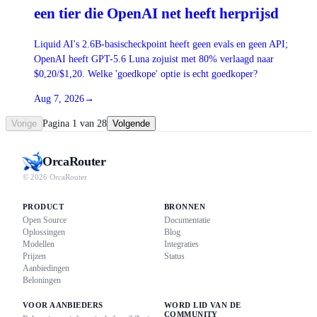
een tier die OpenAI net heeft herprijsd
Liquid AI's 2.6B-basischeckpoint heeft geen evals en geen API;
OpenAI heeft GPT-5.6 Luna zojuist met 80% verlaagd naar
$0,20/$1,20. Welke 'goedkope' optie is echt goedkoper?
Aug 7, 2026
→
Vorige
Pagina 1 van 28
Volgende
Orca
Router
© 2026 OrcaRouter
PRODUCT
BRONNEN
Open Source
Documentatie
Oplossingen
Blog
Modellen
Integraties
Prijzen
Status
Aanbiedingen
Beloningen
VOOR AANBIEDERS
WORD LID VAN DE
COMMUNITY