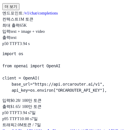
더 보기
엔드포인트
:
/v1/chat/completions
컨텍스트
1M 토큰
최대 출력
65K
입력
text + image + video
출력
text
p50 TTFT
3.94 s
import os

from openai import OpenAI

client = OpenAI(

    base_url="https://api.orcarouter.ai/v1",

    api_key=os.environ["ORCAROUTER_API_KEY"],
입력
$0.28
/ 100만 토큰
출력
$1.65
/ 100만 토큰
p50 TTFT
3.94 s
7일
p95 TTFT
10.00 s
7일
트래픽
2.0M
토큰 / 7일