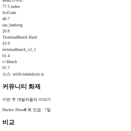
MMLU-Pro
77.5 index
SciCode
40.7
tau_banking
20.8
TerminalBench Hard
43.9
terminalbench_v2_1
61.4
τ²-Bench
97.7
소스
:
artificialanalysis.ai
커뮤니티 화제
이번 주 개발자들의 이야기
Hacker News
0
회 언급 · 7일
비교