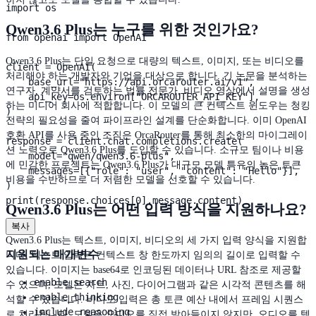
import os

Qwen3.6 Plus는 누구를 위한 것인가요?
from openai import OpenAI

Qwen3.6 Plus는 단일 요청으로 대량의 텍스트, 이미지, 또는 비디오를
client = OpenAI(

처리해야 하는 개발자와 기업을 대상으로 합니다. 긴 논문을 분석하는
    base_url="https://api.orcarouter.ai/v1",

연구자, 계약서를 검토하는 법률 전문가, 비디오 영상에서 설명을 생성
    api_key=os.environ["ORCAROUTER_API_KEY"],

하는 미디어 회사에 적합합니다. 이 모델의 큰 컨텍스트 윈도우는 청킹
)

전략의 필요성을 줄여 파이프라인 설계를 단순화합니다. 이미 OpenAI
호환 API를 사용 중인 조직은 OrcaRouter를 통해 최소한의 마이그레이
response = client.chat.completions.create(

션 노력으로 Qwen3.6 Plus를 도입할 수 있습니다. 소규모 팀이나 비용
    model="qwen/qwen3.6-plus",

에 민감한 프로젝트는 Qwen3.6 Plus가 대규모 모델 특유의 높은 토큰
    messages=[{"role": "user", "content": "Hello"}],

비용을 수반하므로 더 저렴한 모델을 선호할 수 있습니다.
)

print(response.choices[0].message.content)
Qwen3.6 Plus는 어떤 입력 방식을 지원하나요?
복사
Qwen3.6 Plus는 텍스트, 이미지, 비디오의 세 가지 입력 양식을 지원합
지원되는 매개변수
니다. 텍스트 입력은 컨텍스트 창 한도까지 임의의 길이로 입력할 수
있습니다. 이미지는 base64로 인코딩된 데이터나 URL 참조로 제공할
enable_search
수 있으며, 모델은 차트, 사진, 다이어그램과 같은 시각적 콘텐츠를 해
enable_thinking
석할 수 있습니다. 비디오 입력은 총 토큰 예산 내에서 프레임 시퀀스
include_reasoning
로 처리됩니다. 모델은 오디오를 직접 받아들이지 않지만, 오디오를 텍