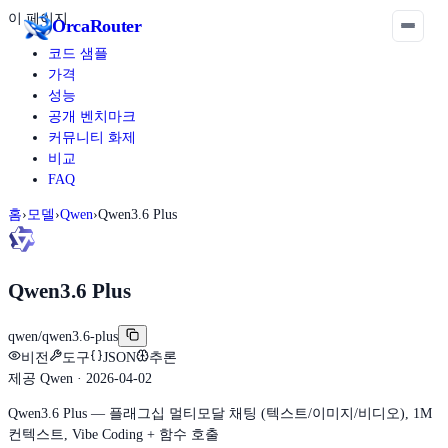
이 페이지
Orca
Router
코드 샘플
가격
성능
공개 벤치마크
커뮤니티 화제
비교
FAQ
홈
›
모델
›
Qwen
›
Qwen3.6 Plus
Qwen3.6 Plus
qwen/qwen3.6-plus
비전
도구
JSON
추론
제공
Qwen
· 2026-04-02
Qwen3.6 Plus — 플래그십 멀티모달 채팅 (텍스트/이미지/비디오), 1M
컨텍스트, Vibe Coding + 함수 호출