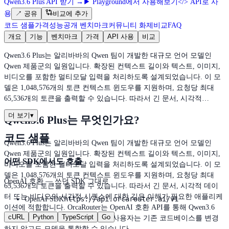
Qwen3.6 Plus API 받기
→
▶
Playground에서 사용해보기
</>
API로 사
용
↗
공유
비교에 추가
코드 샘플
가격
성능
공개 벤치마크
커뮤니티 화제
비교
FAQ
개요
기능
벤치마크
가격
API 사용
비교
Qwen3.6 Plus는 알리바바의 Qwen 팀이 개발한 대규모 언어 모델인
Qwen 제품군의 일원입니다. 확장된 컨텍스트 길이와 텍스트, 이미지,
비디오를 포함한 멀티모달 입력을 처리하도록 설계되었습니다. 이 모
델은 1,048,576개의 토큰 컨텍스트 윈도우를 지원하며, 요청당 최대
65,536개의 토큰을 출력할 수 있습니다. 따라서 긴 문서, 시각적…
더 보기
▾
Qwen3.6 Plus는 무엇인가요?
코드 샘플
Qwen3.6 Plus는 알리바바의 Qwen 팀이 개발한 대규모 언어 모델인
Qwen 제품군의 일원입니다. 확장된 컨텍스트 길이와 텍스트, 이미지,
어떤 SDK에서도 호출
비디오를 포함한 멀티모달 입력을 처리하도록 설계되었습니다. 이 모
델은 1,048,576개의 토큰 컨텍스트 윈도우를 지원하며, 요청당 최대
OpenAI 호환 — 쓰던 SDK 그대로
65,536개의 토큰을 출력할 수 있습니다. 따라서 긴 문서, 시각적 데이
터 또는 비디오의 시간적 시퀀스에 대한 깊은 이해가 필요한 애플리케
https://api.orcarouter.ai/v1
OpenAI SDK
이션에 적합합니다. OrcaRouter는 OpenAI 호환 API를 통해 Qwen3.6
cURL
Python
TypeScript
Go
Plus에 대한 액세스를 제공하므로, 사용자는 기존 코드베이스를 변경
하지 않고도 모델을 통합할 수 있습니다.