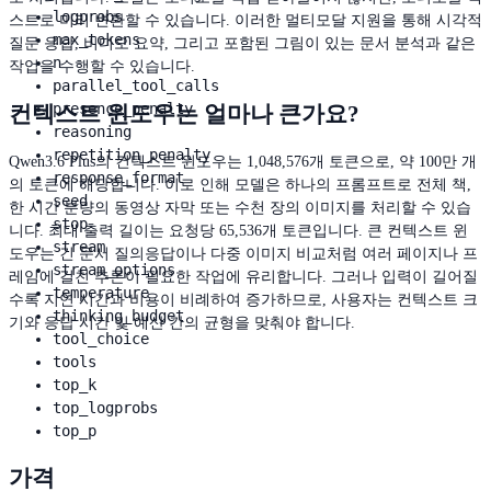
logprobs
스트로 미리 변환할 수 있습니다. 이러한 멀티모달 지원을 통해 시각적
max_tokens
질문 응답, 비디오 요약, 그리고 포함된 그림이 있는 문서 분석과 같은
n
작업을 수행할 수 있습니다.
parallel_tool_calls
presence_penalty
컨텍스트 윈도우는 얼마나 큰가요?
reasoning
repetition_penalty
Qwen3.6 Plus의 컨텍스트 윈도우는 1,048,576개 토큰으로, 약 100만 개
response_format
의 토큰에 해당합니다. 이로 인해 모델은 하나의 프롬프트로 전체 책,
seed
한 시간 분량의 동영상 자막 또는 수천 장의 이미지를 처리할 수 있습
stop
니다. 최대 출력 길이는 요청당 65,536개 토큰입니다. 큰 컨텍스트 윈
stream
도우는 긴 문서 질의응답이나 다중 이미지 비교처럼 여러 페이지나 프
stream_options
레임에 걸친 추론이 필요한 작업에 유리합니다. 그러나 입력이 길어질
temperature
수록 지연 시간과 비용이 비례하여 증가하므로, 사용자는 컨텍스트 크
thinking_budget
기와 응답 시간 및 예산 간의 균형을 맞춰야 합니다.
tool_choice
tools
top_k
top_logprobs
top_p
가격