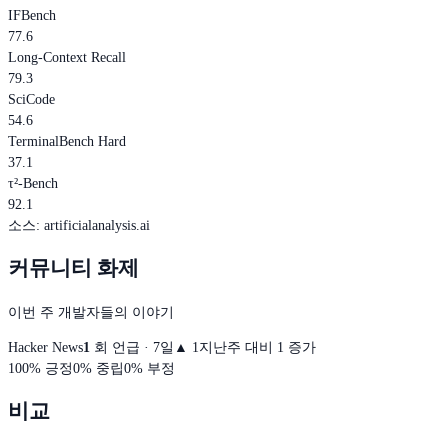
IFBench
77.6
Long-Context Recall
79.3
SciCode
54.6
TerminalBench Hard
37.1
τ²-Bench
92.1
소스
:
artificialanalysis.ai
커뮤니티 화제
이번 주 개발자들의 이야기
Hacker News
1
회 언급 · 7일
▲
1
지난주 대비 1 증가
100
%
긍정
0
%
중립
0
%
부정
비교