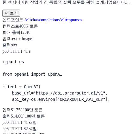
한 엔지니어링 작업의 긴 독립적 실행 모두를 위해 설계되었습니다....
더 보기
엔드포인트
:
/v1/chat/completions
/v1/responses
컨텍스트
400K 토큰
최대 출력
128K
입력
text + image
출력
text
p50 TTFT
1.41 s
import os

from openai import OpenAI

client = OpenAI(

    base_url="https://api.orcarouter.ai/v1",

    api_key=os.environ["ORCAROUTER_API_KEY"],
입력
$1.75
/ 100만 토큰
출력
$14.00
/ 100만 토큰
p50 TTFT
1.41 s
7일
p95 TTFT
1.82 s
7일