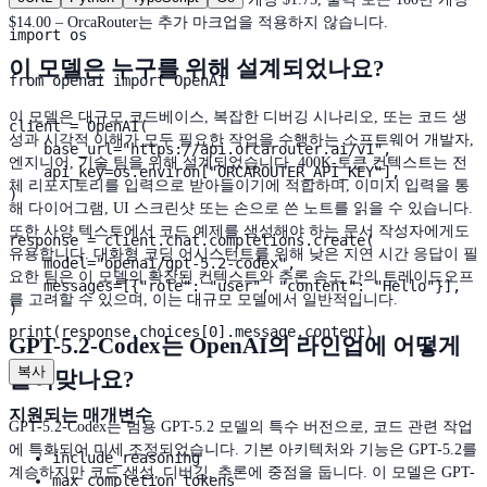
$14.00 – OrcaRouter는 추가 마크업을 적용하지 않습니다.
import os

이 모델은 누구를 위해 설계되었나요?
from openai import OpenAI

이 모델은 대규모 코드베이스, 복잡한 디버깅 시나리오, 또는 코드 생
client = OpenAI(

성과 시각적 이해가 모두 필요한 작업을 수행하는 소프트웨어 개발자,
    base_url="https://api.orcarouter.ai/v1",

엔지니어, 기술 팀을 위해 설계되었습니다. 400K-토큰 컨텍스트는 전
    api_key=os.environ["ORCAROUTER_API_KEY"],

체 리포지토리를 입력으로 받아들이기에 적합하며, 이미지 입력을 통
)

해 다이어그램, UI 스크린샷 또는 손으로 쓴 노트를 읽을 수 있습니다.
또한 사양 텍스트에서 코드 예제를 생성해야 하는 문서 작성자에게도
response = client.chat.completions.create(

유용합니다. 대화형 코딩 어시스턴트를 위해 낮은 지연 시간 응답이 필
    model="openai/gpt-5.2-codex",

요한 팀은 이 모델의 확장된 컨텍스트와 추론 속도 간의 트레이드오프
    messages=[{"role": "user", "content": "Hello"}],

를 고려할 수 있으며, 이는 대규모 모델에서 일반적입니다.
)

print(response.choices[0].message.content)
GPT-5.2-Codex는 OpenAI의 라인업에 어떻게
복사
들어맞나요?
지원되는 매개변수
GPT-5.2-Codex는 범용 GPT-5.2 모델의 특수 버전으로, 코드 관련 작업
에 특화되어 미세 조정되었습니다. 기본 아키텍처와 기능은 GPT-5.2를
include_reasoning
계승하지만 코드 생성, 디버깅, 추론에 중점을 둡니다. 이 모델은 GPT-
max_completion_tokens