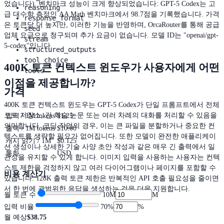
었습니다). 벤치마크 성능이 크게 향상되었습니다: GPT-5 Codex는 고
reasoning
급 대수학 측정인 AA Math 벤치마크에서 98.7점을 기록했습니다. 가격
response_format
은 토큰당 더 높지만, 이러한 기능을 반영하며, OrcaRouter를 통해 공급
seed
업체 요금으로 청구되며 추가 요금이 없습니다. 모델 ID는 "openai/gpt-
stream
5-codex"입니다.
structured_outputs
tool_choice
400K 토큰 컨텍스트 윈도우가 사용자에게 어떤
tools
이점을 제공합니까?
가격
400K 토큰 컨텍스트 윈도우는 GPT-5 Codex가 단일 프롬프트에서 전체
코드 저장소, 긴 학술 논문 또는 여러 차례의 대화를 처리할 수 있음을
입력 / 1M tokens
$1.25
의미합니다. 코딩 작업의 경우, 이는 큰 파일을 분할하거나 중요한 컨
출력 / 1M tokens
$10.00
텍스트를 생략할 필요가 없어집니다. 또한 모델이 완전한 애플리케이
캐시 읽기 / 1M
$0.125
션 생성이나 상세한 기술 사양 초안 작성과 같은 매우 긴 출력에서 일
통화
USD
관성을 유지할 수 있게 합니다. 이미지 입력을 사용하는 사용자는 컨텍
스트 제한을 걱정하지 않고 여러 다이어그램이나 페이지를 포함할 수
비용 계산기
있습니다. 128K 출력 토큰 제한은 반복적인 API 호출 필요성을 줄이면
서 한 번에 광범위한 응답을 생성하는 것을 더욱 지원합니다.
월 토큰 수
10M
M
입력 비율
70
%
%
월 예상
$38.75