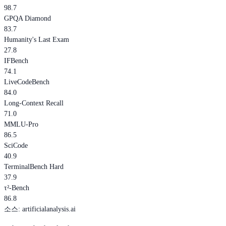
98.7
GPQA Diamond
83.7
Humanity's Last Exam
27.8
IFBench
74.1
LiveCodeBench
84.0
Long-Context Recall
71.0
MMLU-Pro
86.5
SciCode
40.9
TerminalBench Hard
37.9
τ²-Bench
86.8
소스
:
artificialanalysis.ai