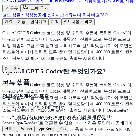
GPT-5 Codex API 받기
→
▶
Playground에서 사용해보기
</>
API로 사용
↗
공유
비교에 추가
코드 샘플
가격
성능
공개 벤치마크
커뮤니티 화제
비교
FAQ
개요
기능
벤치마크
가격
API 사용
비교
OpenAI GPT-5 Codex는 코드 생성 및 수학적 추론에 특화된 OpenAI의
대규모 언어 모델입니다. Codex 제품군의 진화형으로, 복잡한 프로그
래밍 작업과 고급 수학 문제를 처리하도록 설계되었습니다. 이 모델은
텍스트와 이미지 입력을 모두 받아 멀티모달이며, 400,000 토큰의 컨텍
스트 윈도우와 최대 128,000 토큰의 출력을 지원합니다.…
더 보기
▾
OpenAI GPT-5 Codex란 무엇인가요?
코드 샘플
OpenAI GPT-5 Codex는 코드 생성 및 수학적 추론에 특화된 OpenAI의
대규모 언어 모델입니다. Codex 제품군의 진화형으로, 복잡한 프로그
어떤 SDK에서도 호출
래밍 작업과 고급 수학 문제를 처리하도록 설계되었습니다. 이 모델은
텍스트와 이미지 입력을 모두 받아 멀티모달이며, 400,000 토큰의 컨텍
OpenAI 호환 — 쓰던 SDK 그대로
스트 윈도우와 최대 128,000 토큰의 출력을 지원합니다. OrcaRouter의
OpenAI 호환 API(https://api.orcarouter.ai/v1)를 통해 모델 ID
https://api.orcarouter.ai/v1
OpenAI SDK
"openai/gpt-5-codex"로 접근할 수 있습니다. 가격은 투명하게 공개되어
cURL
Python
TypeScript
Go
있습니다: 입력 토큰 100만 개당 $1.25, 출력 토큰 100만 개당 $10.00이
며, 제공업체 요율로 청구되며 마크업이 없습니다.