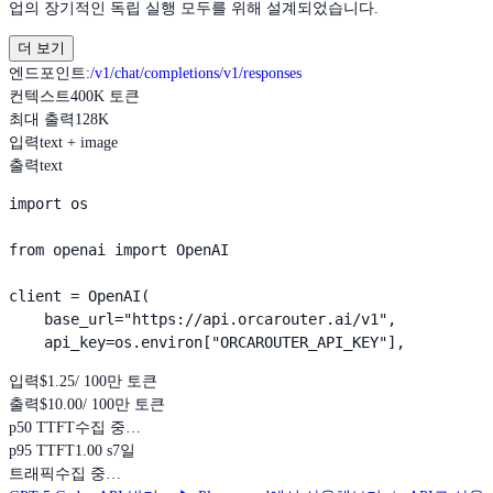
업의 장기적인 독립 실행 모두를 위해 설계되었습니다.
더 보기
엔드포인트
:
/v1/chat/completions
/v1/responses
컨텍스트
400K 토큰
최대 출력
128K
입력
text + image
출력
text
import os

from openai import OpenAI

client = OpenAI(

    base_url="https://api.orcarouter.ai/v1",

    api_key=os.environ["ORCAROUTER_API_KEY"],
입력
$1.25
/ 100만 토큰
출력
$10.00
/ 100만 토큰
p50 TTFT
수집 중…
p95 TTFT
1.00 s
7일
트래픽
수집 중…