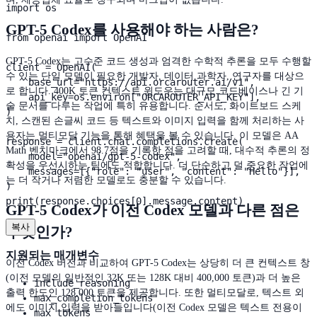
import os

GPT-5 Codex를 사용해야 하는 사람은?
from openai import OpenAI

GPT-5 Codex는 고수준 코드 생성과 엄격한 수학적 추론을 모두 수행할
client = OpenAI(

수 있는 단일 모델이 필요한 개발자, 데이터 과학자, 연구자를 대상으
    base_url="https://api.orcarouter.ai/v1",

로 합니다. 400K 토큰 컨텍스트 윈도우는 대규모 코드베이스나 긴 기
    api_key=os.environ["ORCAROUTER_API_KEY"],

술 문서를 다루는 작업에 특히 유용합니다. 순서도, 화이트보드 스케
)

치, 스캔된 손글씨 코드 등 텍스트와 이미지 입력을 함께 처리하는 사
용자는 멀티모달 기능을 통해 혜택을 볼 수 있습니다. 이 모델은 AA
response = client.chat.completions.create(

Math 벤치마크에서 98.7점을 기록한 점을 고려할 때, 대수적 추론의 정
    model="openai/gpt-5-codex",

확성을 우선시하는 팀에도 적합합니다. 더 단순하고 덜 중요한 작업에
    messages=[{"role": "user", "content": "Hello"}],

는 더 작거나 저렴한 모델로도 충분할 수 있습니다.
)

print(response.choices[0].message.content)
GPT-5 Codex가 이전 Codex 모델과 다른 점은
복사
무엇인가?
지원되는 매개변수
이전 Codex 버전과 비교하여 GPT-5 Codex는 상당히 더 큰 컨텍스트 창
(이전 모델의 일반적인 32K 또는 128K 대비 400,000 토큰)과 더 높은
include_reasoning
출력 한도인 128,000 토큰을 제공합니다. 또한 멀티모달로, 텍스트 외
max_completion_tokens
에도 이미지 입력을 받아들입니다(이전 Codex 모델은 텍스트 전용이
max_tokens