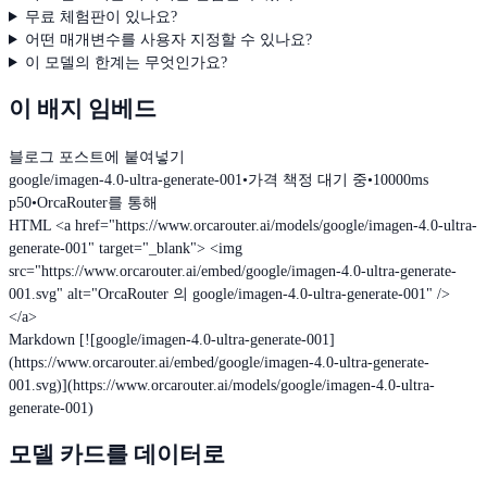
무료 체험판이 있나요?
어떤 매개변수를 사용자 지정할 수 있나요?
이 모델의 한계는 무엇인가요?
이 배지 임베드
블로그 포스트에 붙여넣기
google/imagen-4.0-ultra-generate-001
•
가격 책정 대기 중
•
10000ms
p50
•
OrcaRouter를 통해
HTML
<a href="https://www.orcarouter.ai/models/google/imagen-4.0-ultra-
generate-001" target="_blank"> <img
src="https://www.orcarouter.ai/embed/google/imagen-4.0-ultra-generate-
001.svg" alt="OrcaRouter 의 google/imagen-4.0-ultra-generate-001" />
</a>
Markdown
[![google/imagen-4.0-ultra-generate-001]
(https://www.orcarouter.ai/embed/google/imagen-4.0-ultra-generate-
001.svg)](https://www.orcarouter.ai/models/google/imagen-4.0-ultra-
generate-001)
모델 카드를 데이터로