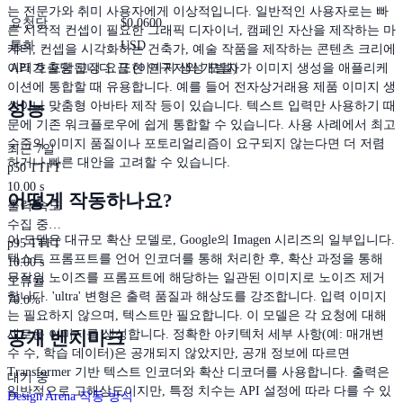
는 전문가와 취미 사용자에게 이상적입니다. 일반적인 사용자로는 빠
요청당
$
0.0600
른 시각적 컨셉이 필요한 그래픽 디자이너, 캠페인 자산을 제작하는 마
통화
USD
케터, 컨셉을 시각화하는 건축가, 예술 작품을 제작하는 콘텐츠 크리에
이터가 포함됩니다. 또한 연구자와 개발자가 이미지 생성을 애플리케
API 호출당 고정 요금 (이미지 생성 모델)
이션에 통합할 때 유용합니다. 예를 들어 전자상거래용 제품 이미지 생
성능
성이나 맞춤형 아바타 제작 등이 있습니다. 텍스트 입력만 사용하기 때
문에 기존 워크플로우에 쉽게 통합할 수 있습니다. 사용 사례에서 최고
수준의 이미지 품질이나 포토리얼리즘이 요구되지 않는다면 더 저렴
최근 7일
하거나 빠른 대안을 고려할 수 있습니다.
p50 TTFT
10.00 s
어떻게 작동하나요?
출력 속도
수집 중…
이 모델은 대규모 확산 모델로, Google의 Imagen 시리즈의 일부입니다.
p95 TTFT
텍스트 프롬프트를 언어 인코더를 통해 처리한 후, 확산 과정을 통해
10.00 s
무작위 노이즈를 프롬프트에 해당하는 일관된 이미지로 노이즈 제거
오류율
합니다. 'ultra' 변형은 출력 품질과 해상도를 강조합니다. 입력 이미지
70.0%
는 필요하지 않으며, 텍스트만 필요합니다. 이 모델은 각 요청에 대해
공개 벤치마크
새로운 이미지를 생성합니다. 정확한 아키텍처 세부 사항(예: 매개변
수 수, 학습 데이터)은 공개되지 않았지만, 공개 정보에 따르면
Transformer 기반 텍스트 인코더와 확산 디코더를 사용합니다. 출력은
대기 중
일반적으로 고해상도이지만, 특정 치수는 API 설정에 따라 다를 수 있
Design Arena 작동 방식