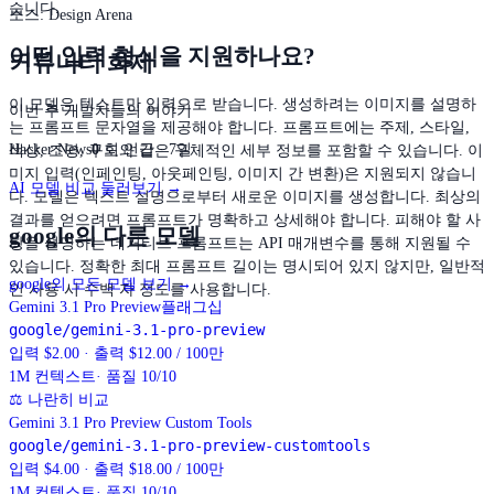
습니다.
소스
:
Design Arena
어떤 입력 형식을 지원하나요?
커뮤니티 화제
이 모델은 텍스트만 입력으로 받습니다. 생성하려는 이미지를 설명하
이번 주 개발자들의 이야기
는 프롬프트 문자열을 제공해야 합니다. 프롬프트에는 주제, 스타일,
Hacker News
0
회 언급 · 7일
색상, 조명, 구도와 같은 구체적인 세부 정보를 포함할 수 있습니다. 이
미지 입력(인페인팅, 아웃페인팅, 이미지 간 변환)은 지원되지 않습니
AI 모델 비교 둘러보기 →
다. 모델은 텍스트 설명으로부터 새로운 이미지를 생성합니다. 최상의
결과를 얻으려면 프롬프트가 명확하고 상세해야 합니다. 피해야 할 사
google의 다른 모델
항을 설명하는 네거티브 프롬프트는 API 매개변수를 통해 지원될 수
있습니다. 정확한 최대 프롬프트 길이는 명시되어 있지 않지만, 일반적
google의 모든 모델 보기
→
인 사용 시 수백 자 정도를 사용합니다.
Gemini 3.1 Pro Preview
플래그십
google/gemini-3.1-pro-preview
입력 $2.00 · 출력 $12.00 / 100만
1M
컨텍스트
· 품질 10/10
⚖
나란히 비교
Gemini 3.1 Pro Preview Custom Tools
google/gemini-3.1-pro-preview-customtools
입력 $4.00 · 출력 $18.00 / 100만
1M
컨텍스트
· 품질 10/10