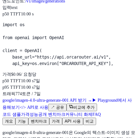
엔드포인트
:
/v1/images/generations
입력
text
p50 TTFT
10.00 s
import os

from openai import OpenAI

client = OpenAI(

    base_url="https://api.orcarouter.ai/v1",

    api_key=os.environ["ORCAROUTER_API_KEY"],
가격
$0.06
/ 요청당
p50 TTFT
10.00 s
7일
p95 TTFT
10.00 s
7일
트래픽
774
토큰 / 7일
google/imagen-4.0-ultra-generate-001 API 받기
→
▶
Playground에서 사
용해보기
</>
API로 사용
↗
공유
비교에 추가
코드 샘플
가격
성능
공개 벤치마크
커뮤니티 화제
FAQ
개요
기능
벤치마크
가격
API 사용
비교
google/imagen-4.0-ultra-generate-001은 Google의 텍스트-이미지 생성 모