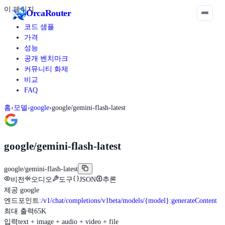
이 페이지
Orca
Router
코드 샘플
가격
성능
공개 벤치마크
커뮤니티 화제
비교
FAQ
홈
›
모델
›
google
›
google/gemini-flash-latest
google/gemini-flash-latest
google/gemini-flash-latest
비전
오디오
도구
JSON
추론
제공
google
엔드포인트
:
/v1/chat/completions
/v1beta/models/{model}:generateContent
최대 출력
65K
입력
text + image + audio + video + file