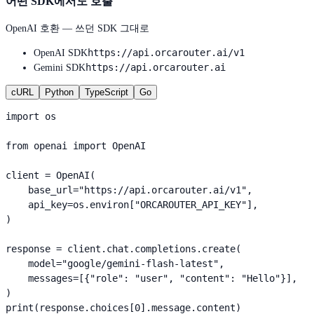
어떤 SDK에서도 호출
OpenAI 호환 — 쓰던 SDK 그대로
https://api.orcarouter.ai/v1
OpenAI SDK
https://api.orcarouter.ai
Gemini SDK
cURL
Python
TypeScript
Go
import os

from openai import OpenAI

client = OpenAI(

    base_url="https://api.orcarouter.ai/v1",

    api_key=os.environ["ORCAROUTER_API_KEY"],

)

response = client.chat.completions.create(

    model="google/gemini-flash-latest",

    messages=[{"role": "user", "content": "Hello"}],

)

print(response.choices[0].message.content)