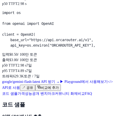
p50 TTFT
2.98 s
import os

from openai import OpenAI

client = OpenAI(

    base_url="https://api.orcarouter.ai/v1",

    api_key=os.environ["ORCAROUTER_API_KEY"],
입력
$0.50
/ 100만 토큰
출력
$3.00
/ 100만 토큰
p50 TTFT
2.98 s
7일
p95 TTFT
4.89 s
7일
트래픽
629.3K
토큰 / 7일
google/gemini-flash-latest API 받기
→
▶
Playground에서 사용해보기
</>
API로 사용
↗
공유
비교에 추가
코드 샘플
가격
성능
공개 벤치마크
커뮤니티 화제
비교
FAQ
코드 샘플