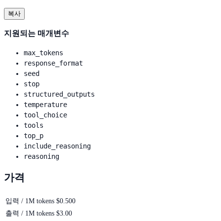
복사
지원되는 매개변수
max_tokens
response_format
seed
stop
structured_outputs
temperature
tool_choice
tools
top_p
include_reasoning
reasoning
가격
입력 / 1M tokens
$0.500
출력 / 1M tokens
$3.00