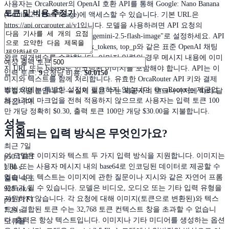
사용자는 OrcaRouter의 OpenAI 호환 API를 통해 Google: Nano Banana
토큰 및 비용 추정기
(Gemini 2.5 Flash Image)에 액세스할 수 있습니다. 기본 URL은
https://api.orcarouter.ai/v1입니다. 모델을 사용하려면 API 요청의
"model" 매개변수를 "google/gemini-2.5-flash-image"로 설정하세요. API
는 messages, temperature, max_tokens, top_p와 같은 표준 OpenAI 채팅
완료 매개변수를 수락합니다. 이미지 입력의 경우 메시지 내용에 이미
예상 출력 토큰
지 URL 또는 base64로 인코딩된 이미지를 포함해야 합니다. API는 이
입력 토큰
:
9
요청당 비용
:
$0.0150
미지와 텍스트를 함께 처리합니다. 유효한 OrcaRouter API 키와 결제
방법 외에는 특별한 설정이 필요하지 않습니다. OrcaRouter는 제공업
추정치일 뿐입니다 — 실제 토큰 수는 제공자의 토크나이저에 따라 달
체 가격에 마크업을 전혀 적용하지 않으므로 사용자는 입력 토큰 100
라집니다.
만 개당 정확히 $0.30, 출력 토큰 100만 개당 $30.00을 지불합니다.
성능
지원되는 입력 방식은 무엇인가요?
최근 7일
이 모델은 이미지와 텍스트 두 가지 입력 방식을 지원합니다. 이미지는
p50 TTFT
URL 또는 사용자 메시지 내의 base64로 인코딩된 데이터로 제공할 수
2.00 s
있습니다. 텍스트는 이미지에 관한 질문이나 지시와 같은 자연어 프롬
출력 속도
프트가 될 수 있습니다. 모델은 비디오, 오디오 또는 기타 입력 유형을
928 tok/s
지원하지 않습니다. 각 요청에 대해 이미지(토큰으로 변환된)와 텍스
p95 TTFT
트의 결합된 토큰 수는 32,768 토큰 컨텍스트 창을 초과할 수 없습니
7.29 s
다. 출력은 항상 텍스트입니다. 이미지나 기타 미디어를 생성하는 옵션
오류율