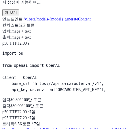
지 생성이 가능하며,...
더 보기
엔드포인트
:
/v1beta/models/{model}:generateContent
컨텍스트
32K 토큰
입력
image + text
출력
image + text
p50 TTFT
2.00 s
import os

from openai import OpenAI

client = OpenAI(

    base_url="https://api.orcarouter.ai/v1",

    api_key=os.environ["ORCAROUTER_API_KEY"],
입력
$0.30
/ 100만 토큰
출력
$30.00
/ 100만 토큰
p50 TTFT
2.00 s
7일
p95 TTFT
7.29 s
7일
트래픽
6.5K
토큰 / 7일