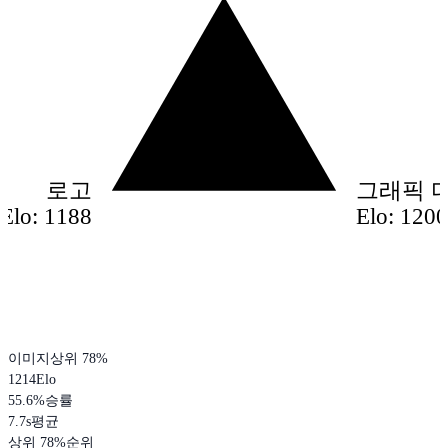
로고
그래픽 
Elo: 1188
Elo: 120
이미지
상위 78%
1214
Elo
55.6
%
승률
7.7s
평균
상위 78%
순위