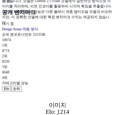
은 없습니다. 모델은 Gemini 2.5 Flash 모델에서 일반적인 방식으로 이
10.0%
미지를 처리하며, 비전 인코더를 활용하여 시각적 특징을 추출합니다.
공개 벤치마크
이미지 이해 작업의 성능은 다른 플래시 계층 멀티모달 모델과 비슷하
지만, 이 정확한 모델에 대한 특정 벤치마크 수치는 제공되지 않습니
다.
대기 중
Design Arena 작동 방식
순위 분포
토너먼트 33135회
10074
1위
8774
2위
8239
3위
6048
4위
카테고리별 성능
Elo
순위
이미지
Elo: 1214