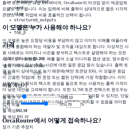
response_format
출력 토큰 100만 개당 $30.00이며, OrcaRouter의 마크업 없이 제공업체
seed
요율로 청구됩니다. 이는 입력에 비해 출력이 상대적으로 짧은 시각적
stop
콘텐츠 이해 작업에 비용 효율적인 선택이 됩니다.
structured_outputs
temperature
이 모델은 누가 사용해야 하나요?
top_p
이 모델은 높은 요청당 비용을 부담하지 않고 이미지 이해를 애플리케
가격
이션에 통합해야 하는 개발자 및 조직을 대상으로 합니다. 이상적인 사
용 사례로는 이미지나 사진을 분석하고 텍스트로 설명해야 하는 모든
입력 / 1M tokens
$0.300
시나리오가 포함됩니다. 예를 들어 소셜 미디어용 캡션 생성, 영수증이
나 양식에서 정보 추출, 사진에 대한 질문 응답 등이 있습니다. 출력 토
출력 / 1M tokens
$30.00
큰 비용이 상대적으로 높기 때문에(백만 토큰당 $30), 이 모델은 응답
통화
USD
이 간결한 작업(예: 한 문장 또는 짧은 단락)에 가장 적합합니다. 이미
지로부터 긴 형식의 텍스트 생성을 필요로 하는 사용자는 출력 가격이
비용 계산기
더 낮은 대안을 고려해야 합니다. 또한 32,768 토큰 컨텍스트 윈도우는
모델이 이미지와 함께 적당한 크기의 텍스트를 처리할 수 있지만, 단일
월 토큰 수
10M
M
프롬프트에서 대규모 문서나 여러 이미지는 처리할 수 없음을 의미합
입력 비율
70
%
%
니다.
월 예상
$92.10
월 예상
$92.10
OrcaRouter에서 어떻게 접속하나요?
정가 기준 추정치