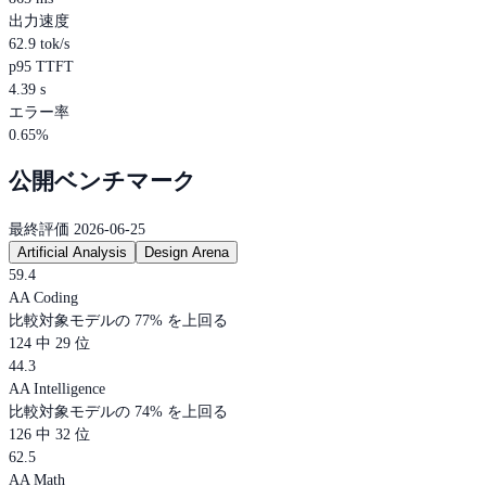
出力速度
62.9 tok/s
p95 TTFT
4.39 s
エラー率
0.65%
公開ベンチマーク
最終評価 2026-06-25
Artificial Analysis
Design Arena
59.4
AA Coding
比較対象モデルの 77% を上回る
124 中 29 位
44.3
AA Intelligence
比較対象モデルの 74% を上回る
126 中 32 位
62.5
AA Math