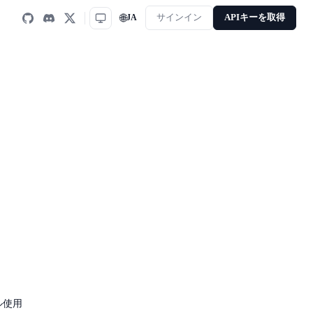
🌐
JA
サインイン
APIキーを取得
ル使用