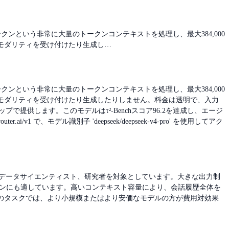
,576トークンという非常に大量のトークンコンテキストを処理し、最大384,000
モダリティを受け付けたり生成し…
,576トークンという非常に大量のトークンコンテキストを処理し、最大384,000
モダリティを受け付けたり生成したりしません。料金は透明で、入力
ップで提供します。このモデルはτ²-Benchスコア96.2を達成し、エージ
1 で、モデル識別子 'deepseek/deepseek-v4-pro' を使用してアク
発者、データサイエンティスト、研究者を対象としています。大きな出力制
ションにも適しています。高いコンテキスト容量により、会話履歴全体を
のタスクでは、より小規模またはより安価なモデルの方が費用対効果