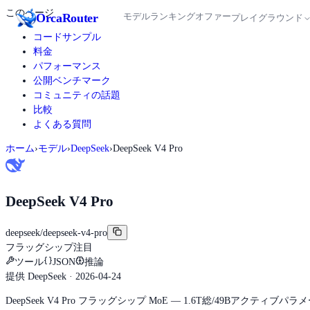
このページ
Orca
Router
モデル
ランキング
オファー
プレイグラウンド
コードサンプル
料金
パフォーマンス
公開ベンチマーク
コミュニティの話題
比較
よくある質問
ホーム
›
モデル
›
DeepSeek
›
DeepSeek V4 Pro
DeepSeek V4 Pro
deepseek/deepseek-v4-pro
フラッグシップ
注目
ツール
JSON
推論
提供
DeepSeek
· 2026-04-24
DeepSeek V4 Pro フラッグシップ MoE — 1.6T総/49Bア