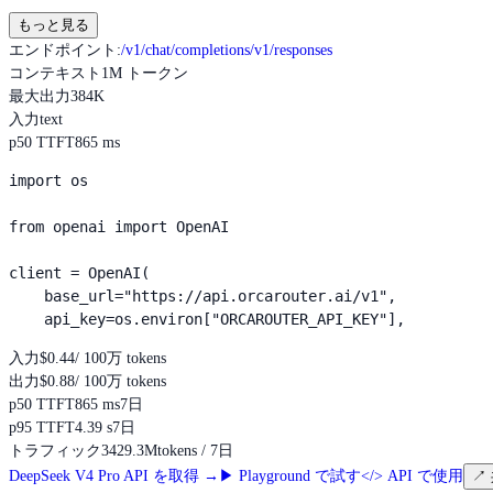
もっと見る
エンドポイント
:
/v1/chat/completions
/v1/responses
コンテキスト
1M トークン
最大出力
384K
入力
text
p50 TTFT
865 ms
import os

from openai import OpenAI

client = OpenAI(

    base_url="https://api.orcarouter.ai/v1",

    api_key=os.environ["ORCAROUTER_API_KEY"],
入力
$0.44
/ 100万 tokens
出力
$0.88
/ 100万 tokens
p50 TTFT
865 ms
7日
p95 TTFT
4.39 s
7日
トラフィック
3429.3M
tokens / 7日
DeepSeek V4 Pro API を取得
→
▶
Playground で試す
</>
API で使用
↗