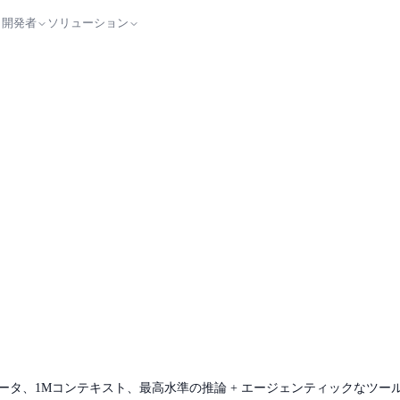
開発者
ソリューション
クティブパラメータ、1Mコンテキスト、最高水準の推論 + エージェンティックなツー