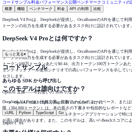
コードサンプル
料金
パフォーマンス
公開ベンチマーク
コミュニティの
概要
機能
ベンチマーク
料金
API の利用
比較
DeepSeek V4 Proは、DeepSeekが提供し、OrcaRouter
トークンの出力を生成する必要があるタスク向けに設計されています
DeepSeek V4 Proとは何ですか？
DeepSeek V4 Proは、DeepSeekが提供し、OrcaRouter
もっと見る
▾
トークンの出力を生成する必要があるタスク向けに設計されています
トークン100万トークンあたり$0.44、出力トークン100万トークンあたり
コードサンプル
ェンティックツール使用シナリオでの高いパフォーマンスを示しています。このモデルには、Op
セスします。
あらゆる SDK から呼び出し
このモデルは誰向けですか？
OpenAI 互換——今お使いの SDK のまま
DeepSeek V4 Proは、法務文書、複数ファイルのコードベー
https://api.orcarouter.ai/v1
OpenAI SDK
限（384,000トークン）は、本の長さの下書きや包括的なレポー
cURL
Python
TypeScript
Go
モデルの視野に残す必要があるマルチターンアプリケーションで特に
が高い場合があります。また、このモデルは、高いτ²-Benchスコ
import os
