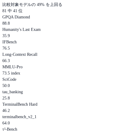
比較対象モデルの 49% を上回る
81 中 41 位
GPQA Diamond
88.8
Humanity's Last Exam
35.9
IFBench
76.5
Long-Context Recall
66.3
MMLU-Pro
73.5 index
SciCode
50.0
tau_banking
25.8
TerminalBench Hard
46.2
terminalbench_v2_1
64.0
τ²-Bench