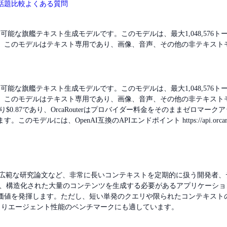
話題
比較
よくある質問
のAPIを通じて利用可能な旗艦テキスト生成モデルです。このモデルは、最大1,048
。このモデルはテキスト専用であり、画像、音声、その他の非テキスト
のAPIを通じて利用可能な旗艦テキスト生成モデルです。このモデルは、最大1,048
。このモデルはテキスト専用であり、画像、音声、その他の非テキスト
$0.87であり、OrcaRouterはプロバイダー料金をそのままゼロマークア
enAI互換のAPIエンドポイント https://api.orcarouter.ai/v
ス、または広範な研究論文など、非常に長いコンテキストを定期的に扱う開
トなど、構造化された大量のコンテンツを生成する必要があるアプリケー
価値を発揮します。ただし、短い単発のクエリや限られたコンテキスト
アによりエージェント性能のベンチマークにも適しています。