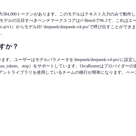
力384,000トークンがあります。このモデルはテキスト入力のみで動作しま
モデルの注目すべきベンチマークスコアはτ²-Benchで96.2で、こ
carouter.ai/v1）からモデルID 'deepseek/deepseek-v4-pro'
す。
ますか？
います。ユーザーはモデルパラメータを'deepseek/deepseek-v4-pro'に設定して、
ax_tokens、stop）をサポートしています。OrcaRouterはプロ
Iクライアントライブラリを使用しているチームの移行が簡単になります。ベース