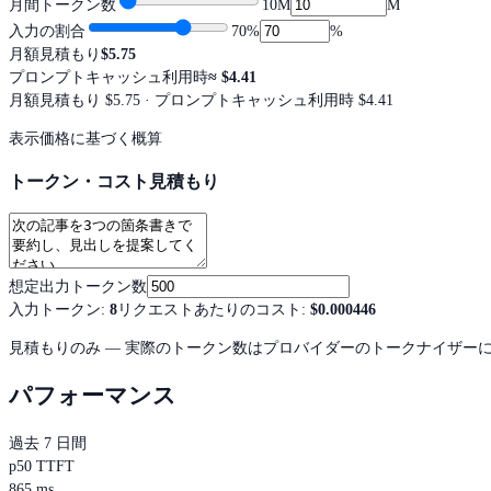
月間トークン数
10M
M
入力の割合
70
%
%
月額見積もり
$5.75
プロンプトキャッシュ利用時
≈
$4.41
月額見積もり
$5.75
· プロンプトキャッシュ利用時 $4.41
表示価格に基づく概算
トークン・コスト見積もり
想定出力トークン数
入力トークン
:
8
リクエストあたりのコスト
:
$0.000446
見積もりのみ — 実際のトークン数はプロバイダーのトークナイザー
パフォーマンス
過去 7 日間
p50 TTFT
865 ms