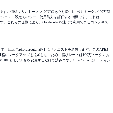
す。価格は入力トークン100万個あたり$0.44、出力トークン100万個
れはエージェント設定でのツール使用能力を評価する指標です。これは
で呼び出すことができます。これらの仕様により、OrcaRouterを通じて利用できるコンテキス
https://api.orcarouter.ai/v1 にリクエストを送信します。このAPIは
バイダーの価格にマークアップを追加しないため、請求レートは100万トークンあ
URLとモデル名を変更するだけで済みます。OrcaRouterはルーティン