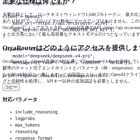
主要な仕様は何ですか？
from openai import OpenAI

主要仕様として、コンテキストウィンドウ1,048,576トークン、最大出
client = OpenAI(

あたり$0.87で、プロバイダー料金にマークアップはありません。この
    base_url="https://api.orcarouter.ai/v1",

OrcaRouterによってホストされ、OpenAI互換のAPI（https://api.or
    api_key=os.environ["ORCAROUTER_API_KEY"],

トと出力長において最も高容量なテキストモデルの1つとなっていま
)

OrcaRouterはどのようにアクセスを提供し
response = client.chat.completions.create(

    model="deepseek/deepseek-v4-pro",

OrcaRouterは、OpenAI互換のAPIを通じてDeepSeek V4 Proを提供して
    messages=[{"role": "user", "content": "Hello"}],

標準のチャット完了エンドポイントとパラメータ（例：temperature、m
)

たり$0.44/$0.87と一致します。この設定により、すでにOpenA
print(response.choices[0].message.content)
グと信頼性を処理し、APIキー以外の追加認証を必要としません。
コピー
対応パラメータ
include_reasoning
logprobs
max_tokens
reasoning
response_format