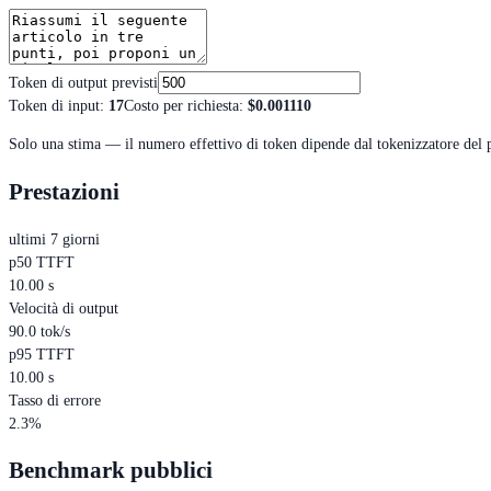
Token di output previsti
Token di input
:
17
Costo per richiesta
:
$0.001110
Solo una stima — il numero effettivo di token dipende dal tokenizzatore del 
Prestazioni
ultimi 7 giorni
p50 TTFT
10.00 s
Velocità di output
90.0 tok/s
p95 TTFT
10.00 s
Tasso di errore
2.3%
Benchmark pubblici