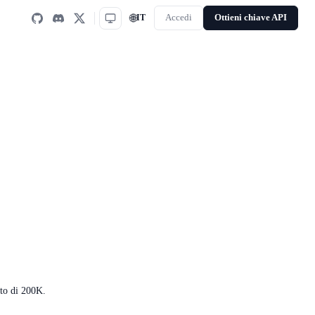
🌐
IT
Accedi
Ottieni chiave API
sto di 200K.