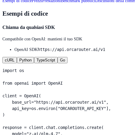
Esempi di codice
Prezzi
Prestazioni
Benchmark pubblici
Discussioni della com
Esempi di codice
Chiama da qualsiasi SDK
Compatibile con OpenAI: mantieni il tuo SDK
https://api.orcarouter.ai/v1
OpenAI SDK
cURL
Python
TypeScript
Go
import os

from openai import OpenAI

client = OpenAI(

    base_url="https://api.orcarouter.ai/v1",

    api_key=os.environ["ORCAROUTER_API_KEY"],

)

response = client.chat.completions.create(

    model="z-ai/glm-4.7",
