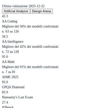
Ultima valutazione 2025-12-22
Artificial Analysis
Design Arena
45.3
AA Coding
Migliore del 50% dei modelli confrontati
n. 63 su 126
34.5
AA Intelligence
Migliore del 42% dei modelli confrontati
n. 72 su 128
95.0
AA Math
Migliore del 91% dei modelli confrontati
n. 7 su 81
AIME 2025
95.0
GPQA Diamond
85.9
Humanity's Last Exam
27.4
IFBench