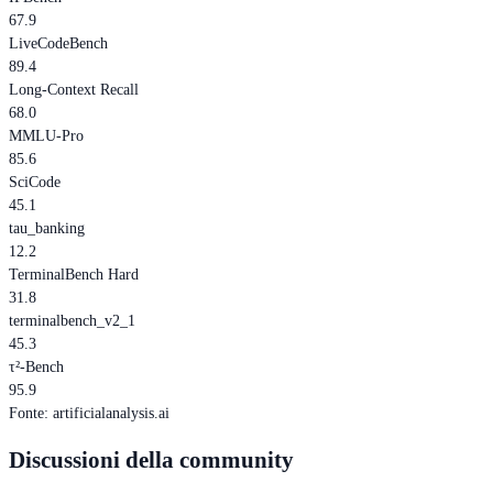
67.9
LiveCodeBench
89.4
Long-Context Recall
68.0
MMLU-Pro
85.6
SciCode
45.1
tau_banking
12.2
TerminalBench Hard
31.8
terminalbench_v2_1
45.3
τ²-Bench
95.9
Fonte
:
artificialanalysis.ai
Discussioni della community