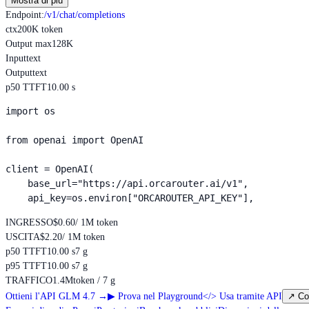
Mostra di più
Endpoint
:
/v1/chat/completions
ctx
200K token
Output max
128K
Input
text
Output
text
p50 TTFT
10.00 s
import os

from openai import OpenAI

client = OpenAI(

    base_url="https://api.orcarouter.ai/v1",

    api_key=os.environ["ORCAROUTER_API_KEY"],
INGRESSO
$0.60
/ 1M token
USCITA
$2.20
/ 1M token
p50 TTFT
10.00 s
7 g
p95 TTFT
10.00 s
7 g
TRAFFICO
1.4M
token / 7 g
Ottieni l'API GLM 4.7
→
▶
Prova nel Playground
</>
Usa tramite API
↗
Co