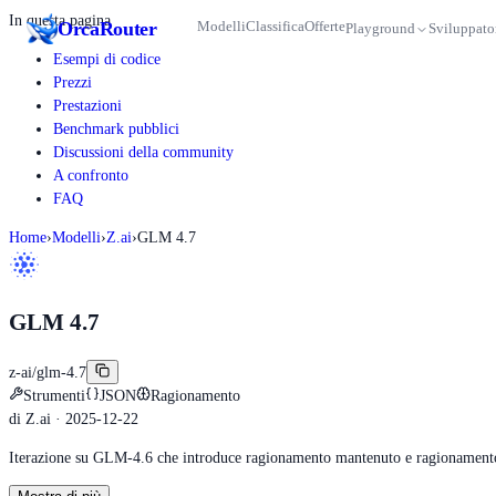
In questa pagina
Orca
Router
Modelli
Classifica
Offerte
Playground
Sviluppato
Esempi di codice
Prezzi
Prestazioni
Benchmark pubblici
Discussioni della community
A confronto
FAQ
Home
›
Modelli
›
Z.ai
›
GLM 4.7
GLM 4.7
z-ai/glm-4.7
Strumenti
JSON
Ragionamento
di
Z.ai
· 2025-12-22
Iterazione su GLM-4.6 che introduce ragionamento mantenuto e ragionamento a