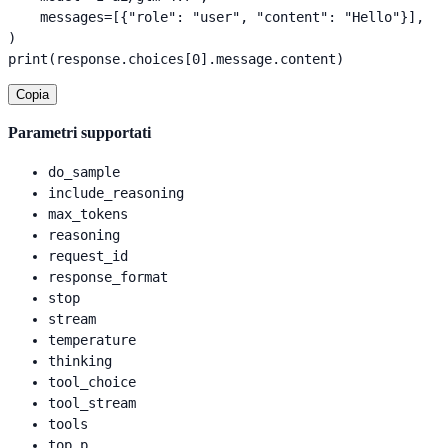
    messages=[{"role": "user", "content": "Hello"}],

)

print(response.choices[0].message.content)
Copia
Parametri supportati
do_sample
include_reasoning
max_tokens
reasoning
request_id
response_format
stop
stream
temperature
thinking
tool_choice
tool_stream
tools
top_p