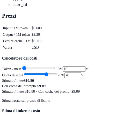
user_id
Prezzi
Input / 1M token
$0.600
Output / 1M token
$2.20
Lettura cache / 1M
$0.110
Valuta
USD
Calcolatore dei costi
Token / mese
10M
M
Quota di input
70
%
%
Stimato / mese
$10.80
Con cache dei prompt
≈
$9.09
Stimato / mese
$10.80
· Con cache dei prompt $9.09
Stima basata sul prezzo di listino
Stima di token e costo