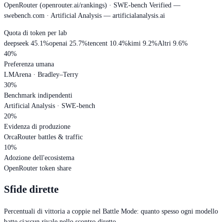
OpenRouter (openrouter.ai/rankings) · SWE-bench Verified —
swebench.com · Artificial Analysis — artificialanalysis.ai
Quota di token per lab
deepseek
45.1
%
openai
25.7
%
tencent
10.4
%
kimi
9.2
%
Altri
9.6
%
40%
Preferenza umana
LMArena · Bradley–Terry
30%
Benchmark indipendenti
Artificial Analysis · SWE-bench
20%
Evidenza di produzione
OrcaRouter battles & traffic
10%
Adozione dell'ecosistema
OpenRouter token share
Sfide dirette
Percentuali di vittoria a coppie nel Battle Mode: quanto spesso ogni modello
batte ciascun rivale nello scontro diretto.