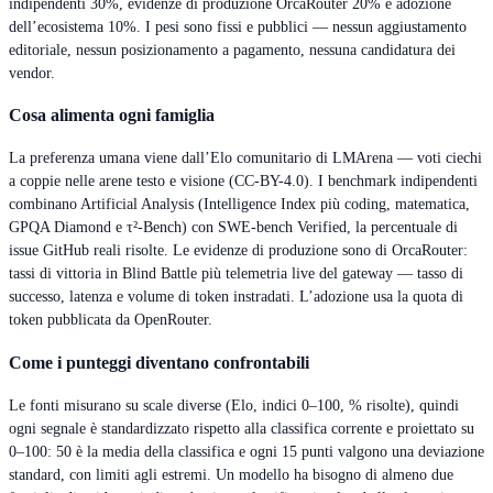
indipendenti 30%, evidenze di produzione OrcaRouter 20% e adozione
dell’ecosistema 10%. I pesi sono fissi e pubblici — nessun aggiustamento
editoriale, nessun posizionamento a pagamento, nessuna candidatura dei
vendor.
Cosa alimenta ogni famiglia
La preferenza umana viene dall’Elo comunitario di LMArena — voti ciechi
a coppie nelle arene testo e visione (CC-BY-4.0). I benchmark indipendenti
combinano Artificial Analysis (Intelligence Index più coding, matematica,
GPQA Diamond e τ²-Bench) con SWE-bench Verified, la percentuale di
issue GitHub reali risolte. Le evidenze di produzione sono di OrcaRouter:
tassi di vittoria in Blind Battle più telemetria live del gateway — tasso di
successo, latenza e volume di token instradati. L’adozione usa la quota di
token pubblicata da OpenRouter.
Come i punteggi diventano confrontabili
Le fonti misurano su scale diverse (Elo, indici 0–100, % risolte), quindi
ogni segnale è standardizzato rispetto alla classifica corrente e proiettato su
0–100: 50 è la media della classifica e ogni 15 punti valgono una deviazione
standard, con limiti agli estremi. Un modello ha bisogno di almeno due