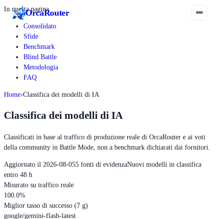
In questa pagina
Orca
Router
Consolidato
Sfide
Benchmark
Blind Battle
Metodologia
FAQ
Home
›
Classifica dei modelli di IA
Classifica dei modelli di IA
Classificati in base al traffico di produzione reale di OrcaRouter e ai voti
della community in Battle Mode, non a benchmark dichiarati dai fornitori.
Aggiornato il 2026-08-05
5 fonti di evidenza
Nuovi modelli in classifica
entro 48 h
Misurato su traffico reale
100.0
%
Miglior tasso di successo (7 g)
google/gemini-flash-latest