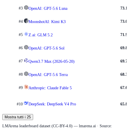
#
3
73.1
OpenAI: GPT-5.6 Luna
#
4
73.0
MoonshotAI: Kimi K3
#
5
71.9
Z.ai: GLM 5.2
#
6
69.8
OpenAI: GPT-5.6 Sol
#
7
69.7
Qwen3.7 Max (2026-05-20)
#
8
68.3
OpenAI: GPT-5.6 Terra
#
9
67.6
Anthropic: Claude Fable 5
#
10
DeepSeek: DeepSeek V4 Pro
65.8
Mostra tutti i 25
LMArena leaderboard dataset (CC-BY-4.0) — lmarena.ai · Source: