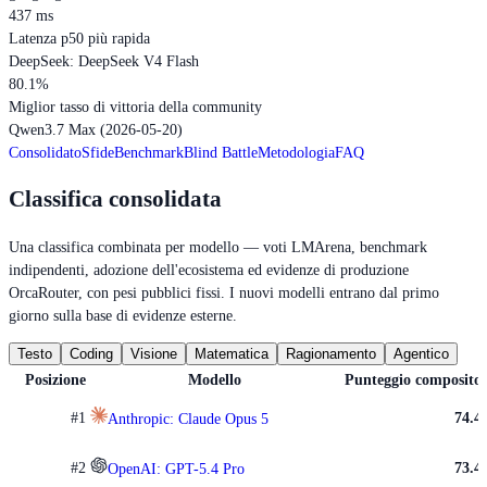
437
ms
Latenza p50 più rapida
DeepSeek: DeepSeek V4 Flash
80.1
%
Miglior tasso di vittoria della community
Qwen3.7 Max (2026-05-20)
Consolidato
Sfide
Benchmark
Blind Battle
Metodologia
FAQ
Classifica consolidata
Una classifica combinata per modello — voti LMArena, benchmark
indipendenti, adozione dell'ecosistema ed evidenze di produzione
OrcaRouter, con pesi pubblici fissi. I nuovi modelli entrano dal primo
giorno sulla base di evidenze esterne.
Testo
Coding
Visione
Matematica
Ragionamento
Agentico
Posizione
Modello
Punteggio composito
#
1
74.4
Anthropic: Claude Opus 5
#
2
73.4
OpenAI: GPT-5.4 Pro