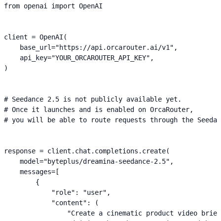
from openai import OpenAI

client = OpenAI(

    base_url="https://api.orcarouter.ai/v1",

    api_key="YOUR_ORCAROUTER_API_KEY",

)

# Seedance 2.5 is not publicly available yet.

# Once it launches and is enabled on OrcaRouter,

# you will be able to route requests through the Seedan
response = client.chat.completions.create(

    model="byteplus/dreamina-seedance-2.5",

    messages=[

        {

            "role": "user",

            "content": (

                "Create a cinematic product video brief