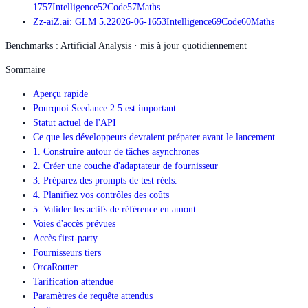
17
57
Intelligence
52
Code
57
Maths
Z
z-ai
Z.ai: GLM 5.2
2026-06-16
53
Intelligence
69
Code
60
Maths
Benchmarks : Artificial Analysis · mis à jour quotidiennement
Sommaire
Aperçu rapide
Pourquoi Seedance 2.5 est important
Statut actuel de l'API
Ce que les développeurs devraient préparer avant le lancement
1. Construire autour de tâches asynchrones
2. Créer une couche d'adaptateur de fournisseur
3. Préparez des prompts de test réels.
4. Planifiez vos contrôles des coûts
5. Valider les actifs de référence en amont
Voies d'accès prévues
Accès first-party
Fournisseurs tiers
OrcaRouter
Tarification attendue
Paramètres de requête attendus