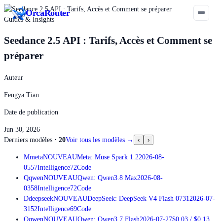
Orca
Router
Guides & Insights
Seedance 2.5 API : Tarifs, Accès et Comment se
préparer
Auteur
Fengya Tian
Date de publication
Jun 30, 2026
Derniers modèles
·
20
Voir tous les modèles
→
‹
›
M
meta
NOUVEAU
Meta: Muse Spark 1.2
2026-08-
05
57
Intelligence
72
Code
Q
qwen
NOUVEAU
Qwen: Qwen3.8 Max
2026-08-
03
58
Intelligence
72
Code
D
deepseek
NOUVEAU
DeepSeek: DeepSeek V4 Flash 0731
2026-07-
31
52
Intelligence
69
Code
Q
qwen
NOUVEAU
Qwen: Qwen3.7 Flash
2026-07-27
$0.03
/
$0.13