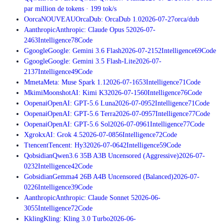
par million de tokens
·
199
tok/s
O
orca
NOUVEAU
OrcaDub: OrcaDub 1.0
2026-07-27
orca/dub
A
anthropic
Anthropic: Claude Opus 5
2026-07-
24
63
Intelligence
78
Code
G
google
Google: Gemini 3.6 Flash
2026-07-21
52
Intelligence
69
Code
G
google
Google: Gemini 3.5 Flash-Lite
2026-07-
21
37
Intelligence
49
Code
M
meta
Meta: Muse Spark 1.1
2026-07-16
53
Intelligence
71
Code
M
kimi
MoonshotAI: Kimi K3
2026-07-15
60
Intelligence
76
Code
O
openai
OpenAI: GPT-5.6 Luna
2026-07-09
52
Intelligence
71
Code
O
openai
OpenAI: GPT-5.6 Terra
2026-07-09
57
Intelligence
77
Code
O
openai
OpenAI: GPT-5.6 Sol
2026-07-09
61
Intelligence
77
Code
X
grok
xAI: Grok 4.5
2026-07-08
56
Intelligence
72
Code
T
tencent
Tencent: Hy3
2026-07-06
42
Intelligence
59
Code
Q
obsidian
Qwen3.6 35B A3B Uncensored (Aggressive)
2026-07-
02
32
Intelligence
42
Code
G
obsidian
Gemma4 26B A4B Uncensored (Balanced)
2026-07-
02
26
Intelligence
39
Code
A
anthropic
Anthropic: Claude Sonnet 5
2026-06-
30
55
Intelligence
72
Code
K
kling
Kling: Kling 3.0 Turbo
2026-06-