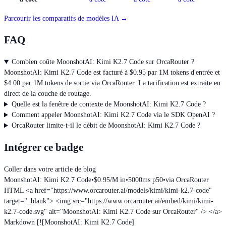
Parcourir les comparatifs de modèles IA →
FAQ
Combien coûte MoonshotAI: Kimi K2.7 Code sur OrcaRouter ?
MoonshotAI: Kimi K2.7 Code est facturé à $0.95 par 1M tokens d'entrée et
$4.00 par 1M tokens de sortie via OrcaRouter. La tarification est extraite en
direct de la couche de routage.
Quelle est la fenêtre de contexte de MoonshotAI: Kimi K2.7 Code ?
Comment appeler MoonshotAI: Kimi K2.7 Code via le SDK OpenAI ?
OrcaRouter limite-t-il le débit de MoonshotAI: Kimi K2.7 Code ?
Intégrer ce badge
Coller dans votre article de blog
MoonshotAI: Kimi K2.7 Code
•
$0.95/M in
•
5000ms p50
•
via OrcaRouter
HTML
<a href="https://www.orcarouter.ai/models/kimi/kimi-k2.7-code"
target="_blank"> <img src="https://www.orcarouter.ai/embed/kimi/kimi-
k2.7-code.svg" alt="MoonshotAI: Kimi K2.7 Code sur OrcaRouter" /> </a>
Markdown
[![MoonshotAI: Kimi K2.7 Code]