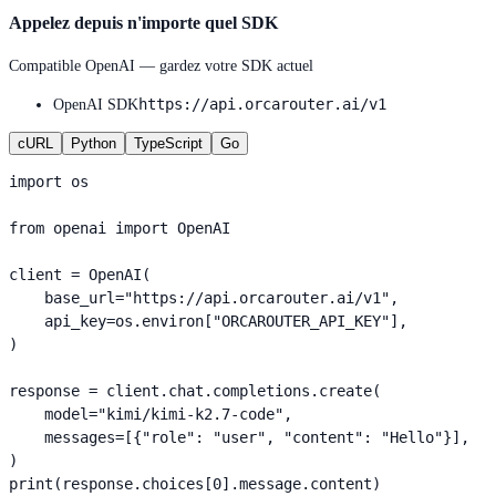
Appelez depuis n'importe quel SDK
Compatible OpenAI — gardez votre SDK actuel
https://api.orcarouter.ai/v1
OpenAI SDK
cURL
Python
TypeScript
Go
import os

from openai import OpenAI

client = OpenAI(

    base_url="https://api.orcarouter.ai/v1",

    api_key=os.environ["ORCAROUTER_API_KEY"],

)

response = client.chat.completions.create(

    model="kimi/kimi-k2.7-code",

    messages=[{"role": "user", "content": "Hello"}],

)

print(response.choices[0].message.content)