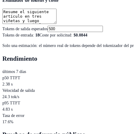
Estimador de tokens y coste
Tokens de salida esperados
Tokens de entrada
:
18
Coste por solicitud
:
$0.0844
Solo una estimación: el número real de tokens depende del tokenizador del p
Rendimiento
últimos 7 días
p50 TTFT
2.38 s
Velocidad de salida
24.3 tok/s
p95 TTFT
4.83 s
Tasa de error
17.6%