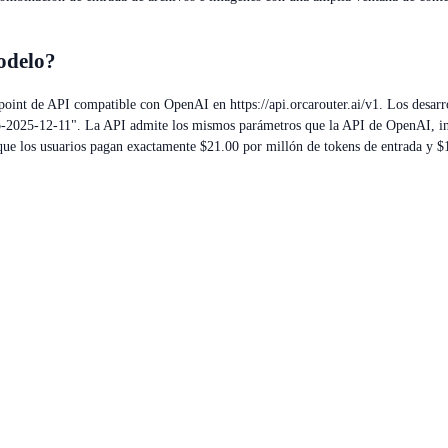
odelo?
oint de API compatible con OpenAI en https://api.orcarouter.ai/v1. Los desarro
o-2025-12-11". La API admite los mismos parámetros que la API de OpenAI, in
a que los usuarios pagan exactamente $21.00 por millón de tokens de entrada y $