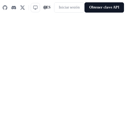
🌐
ES
Iniciar sesión
Obtener clave API