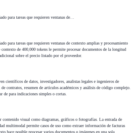
ñado para tareas que requieren ventanas de…
ado para tareas que requieren ventanas de contexto amplias y procesamiento
e contexto de 400,000 tokens le permite procesar documentos de la longitud
icional sobre el precio listado por el proveedor.
 científicos de datos, investigadores, analistas legales e ingenieros de
 de contratos, resumen de artículos académicos y análisis de código complejo.
r de para indicaciones simples o cortas.
 contenido visual como diagramas, gráficos o fotografías. La entrada de
idad multimodal permite casos de uso como extraer información de facturas
exto hace posible procesar varios documentos o imágenes en una sola