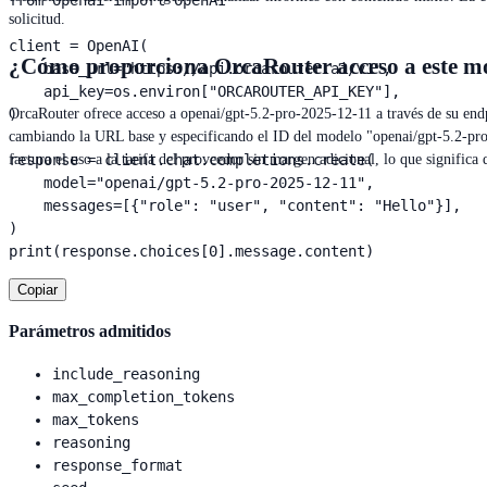
from openai import OpenAI

solicitud.
client = OpenAI(

¿Cómo proporciona OrcaRouter acceso a este m
    base_url="https://api.orcarouter.ai/v1",

    api_key=os.environ["ORCAROUTER_API_KEY"],

)

OrcaRouter ofrece acceso a openai/gpt-5.2-pro-2025-12-11 a través de su endp
cambiando la URL base y especificando el ID del modelo "openai/gpt-5.2-pr
response = client.chat.completions.create(

factura el uso a la tarifa del proveedor sin margen adicional, lo que signific
    model="openai/gpt-5.2-pro-2025-12-11",

    messages=[{"role": "user", "content": "Hello"}],

)

print(response.choices[0].message.content)
Copiar
Parámetros admitidos
include_reasoning
max_completion_tokens
max_tokens
reasoning
response_format