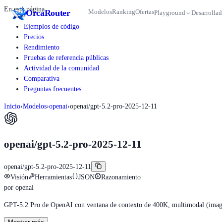
En esta página
Orca
Router
Modelos
Ranking
Ofertas
Playground
Desarrollad
Ejemplos de código
Precios
Rendimiento
Pruebas de referencia públicas
Actividad de la comunidad
Comparativa
Preguntas frecuentes
Inicio
›
Modelos
›
openai
›
openai/gpt-5.2-pro-2025-12-11
openai/gpt-5.2-pro-2025-12-11
openai/gpt-5.2-pro-2025-12-11
Visión
Herramientas
JSON
Razonamiento
por
openai
GPT-5.2 Pro de OpenAI con ventana de contexto de 400K, multimodal (imagen