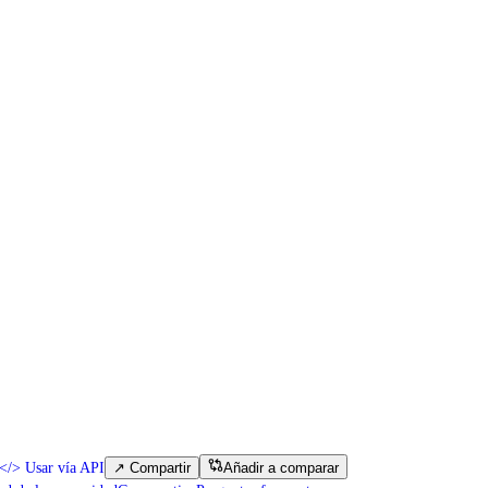
</>
Usar vía API
↗
Compartir
Añadir a comparar