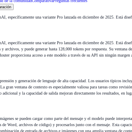
ad de la comunidad
Comparativa
Preguntas frecuentes
ración
I, específicamente una variante Pro lanzada en diciembre de 2025. Está dise
I, específicamente una variante Pro lanzada en diciembre de 2025. Está diseñ
 y archivos, y puede generar hasta 128,000 tokens por respuesta. Su ventana d
outer proporciona acceso a este modelo a través de su API sin ningún margen ad
rensión y generación de lenguaje de alta capacidad. Los usuarios típicos incluyen
La gran ventana de contexto es especialmente valiosa para tareas como revisión
adicional y la capacidad de salida mejoran directamente los resultados, en luga
imágenes se pueden cargar como parte del mensaje y el modelo puede interpretar
s de Word, archivos de código) y procesarlos junto con el mensaje. Esta capac
combinación de entrada de archivos e imágenes con una amplia ventana de cont