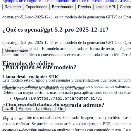
Ejemplos de código
Precios
Rendimiento
Pruebas de referencia públicas
Activid
Resumen
Capacidades
Benchmarks
Precios
Usar la API
Compa
openai/gpt-5.2-pro-2025-12-11 es un modelo de la generación GPT-5 de OpenA
¿Qué es openai/gpt-5.2-pro-2025-12-11?
openai/gpt-5.2-pro-2025-12-11 es un modelo de la generación GPT-5 de OpenA
multimodal de entrada. El modelo acepta entrada en forma de texto, imágenes
Mostrar más
▾
de un libro completo o conversaciones extensas en una sola instrucción. OrcaR
Ejemplos de código
¿Para quién es este modelo?
Llama desde cualquier SDK
Este modelo está dirigido a profesionales y desarrolladores que necesitan comp
software que trabajan con grandes conjuntos de datos o documentos extensos. 
Compatible con OpenAI: conserva tu SDK actual
Debido a su mayor costo, es más adecuado para aplicaciones donde el contexto 
https://api.orcarouter.ai/v1
OpenAI SDK
¿Qué modalidades de entrada admite?
cURL
Python
TypeScript
Go
El modelo admite tres modalidades de entrada: imagen, texto y archivo. Las 
import os

texto es estándar. Se pueden adjuntar archivos (por ejemplo, PDF, documento
escaneadas, describir imágenes o analizar informes con contenido mixto. La 