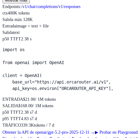
Mostrar más
Endpoints
:
/v1/chat/completions
/v1/responses
ctx
400K tokens
Salida máx.
128K
Entrada
image + text + file
Salida
text
p50 TTFT
2.38 s
import os

from openai import OpenAI

client = OpenAI(

    base_url="https://api.orcarouter.ai/v1",

    api_key=os.environ["ORCAROUTER_API_KEY"],
ENTRADA
$21.00
/ 1M tokens
SALIDA
$168.00
/ 1M tokens
p50 TTFT
2.38 s
7 d
p95 TTFT
4.83 s
7 d
TRÁFICO
339.3K
tokens / 7 d
Obtener la API de openai/gpt-5.2-pro-2025-12-11
→
▶
Probar en Playground