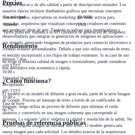
Precios
imágenes únicas y de alta calidad a partir de descripciones textuales. Los
usuarios típicos incluyen diseñadores gráficos que necesitan conceptos
Por solicitud
$
0.0600
visuales rápidos, especialistas en marketing que crean activos para
campañas, arquitectos que visualizan conceptos y creadores de contenido
Moneda
USD
que producen obras de arte. También es valioso para investigadores y
Tarifa plana por llamada a la API (modelos de generación de imágenes)
desarrolladores que integran la generación de imágenes en aplicaciones —
por ejemplo, generando imágenes de productos para comercio electrónico o
Rendimiento
creando avatares personalizados. Debido a que solo utiliza entrada de texto,
es sencillo incorporarlo a los flujos de trabajo existentes. Si su caso de uso
últimos 7 días
no exige la máxima calidad de imagen o fotorrealismo, puede considerar
p50 TTFT
una alternativa más económica o rápida.
10.00 s
Velocidad de salida
¿Cómo funciona?
Recopilando…
p95 TTFT
El modelo es un modelo de difusión a gran escala, parte de la serie Imagen
10.00 s
de Google. Procesa un mensaje de texto a través de un codificador de
Tasa de error
lenguaje, luego utiliza un proceso de difusión para eliminar el ruido
66.7%
aleatorio y convertirlo en una imagen coherente que corresponde al
mensaje. La variante "ultra" enfatiza la calidad y resolución de la salida. No
Pruebas de referencia públicas
requiere ninguna imagen de entrada, solo texto. El modelo genera una
nueva imagen para cada solicitud. Los detalles exactos de la arquitectura