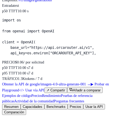
Endpoints
:
/v1/images/generations
Entrada
text
p50 TTFT
10.00 s
import os

from openai import OpenAI

client = OpenAI(

    base_url="https://api.orcarouter.ai/v1",

    api_key=os.environ["ORCAROUTER_API_KEY"],
PRECIO
$0.06
/ por solicitud
p50 TTFT
10.00 s
7 d
p95 TTFT
10.00 s
7 d
TRÁFICO
1.3K
tokens / 7 d
Obtener la API de google/imagen-4.0-ultra-generate-001
→
▶
Probar en
Playground
</>
Usar vía API
↗
Compartir
Añadir a comparar
Ejemplos de código
Precios
Rendimiento
Pruebas de referencia
públicas
Actividad de la comunidad
Preguntas frecuentes
Resumen
Capacidades
Benchmarks
Precios
Usar la API
Comparación