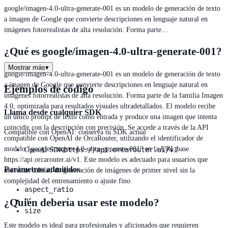
google/imagen-4.0-ultra-generate-001 es un modelo de generación de texto
a imagen de Google que convierte descripciones en lenguaje natural en
imágenes fotorrealistas de alta resolución. Forma parte…
¿Qué es google/imagen-4.0-ultra-generate-001?
Mostrar más
▾
google/imagen-4.0-ultra-generate-001 es un modelo de generación de texto
a imagen de Google que convierte descripciones en lenguaje natural en
Ejemplos de código
imágenes fotorrealistas de alta resolución. Forma parte de la familia Imagen
4.0, optimizada para resultados visuales ultradetallados. El modelo recibe
Llama desde cualquier SDK
un único prompt de texto como entrada y produce una imagen que intenta
coincidir con la descripción con precisión. Se accede a través de la API
Compatible con OpenAI: conserva tu SDK actual
compatible con OpenAI de OrcaRouter, utilizando el identificador de
modelo "google/imagen-4.0-ultra-generate-001" en la URL base
https://api.orcarouter.ai/v1
OpenAI SDK
https://api.orcarouter.ai/v1. Este modelo es adecuado para usuarios que
Parámetros admitidos
necesitan calidad de generación de imágenes de primer nivel sin la
complejidad del entrenamiento o ajuste fino.
aspect_ratio
n
¿Quién debería usar este modelo?
size
Este modelo es ideal para profesionales y aficionados que requieren