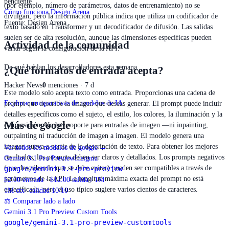
pendiente
(por ejemplo, número de parámetros, datos de entrenamiento) no se
Cómo funciona Design Arena
divulgan, pero la información pública indica que utiliza un codificador de
Fuente
:
Design Arena
texto basado en Transformer y un decodificador de difusión. Las salidas
suelen ser de alta resolución, aunque las dimensiones específicas pueden
Actividad de la comunidad
variar según la configuración de la API.
De qué hablan los desarrolladores esta semana
¿Qué formatos de entrada acepta?
Hacker News
0
menciones · 7 d
Este modelo solo acepta texto como entrada. Proporcionas una cadena de
Explorar comparativas de modelos de IA →
prompt que describe la imagen que deseas generar. El prompt puede incluir
detalles específicos como el sujeto, el estilo, los colores, la iluminación y la
Más de google
composición. No hay soporte para entradas de imagen —ni inpainting,
outpainting ni traducción de imagen a imagen. El modelo genera una
imagen nueva a partir de la descripción de texto. Para obtener los mejores
Ver todos los modelos de google
→
resultados, los prompts deben ser claros y detallados. Los prompts negativos
Gemini 3.1 Pro Preview
Insignia
(que describen lo que se debe evitar) pueden ser compatibles a través de
google/gemini-3.1-pro-preview
parámetros de la API. La longitud máxima exacta del prompt no está
$2.00 entrada · $12.00 salida / 1M
especificada, pero el uso típico sugiere varios cientos de caracteres.
1M
ctx
· calidad 10/10
⚖
Comparar lado a lado
Gemini 3.1 Pro Preview Custom Tools
google/gemini-3.1-pro-preview-customtools