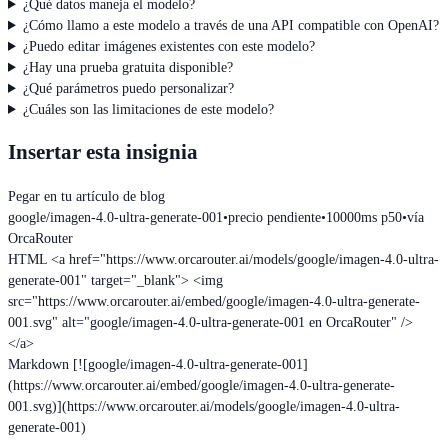
¿Qué datos maneja el modelo?
¿Cómo llamo a este modelo a través de una API compatible con OpenAI?
¿Puedo editar imágenes existentes con este modelo?
¿Hay una prueba gratuita disponible?
¿Qué parámetros puedo personalizar?
¿Cuáles son las limitaciones de este modelo?
Insertar esta insignia
Pegar en tu artículo de blog
google/imagen-4.0-ultra-generate-001
•
precio pendiente
•
10000ms p50
•
vía
OrcaRouter
HTML
<a href="https://www.orcarouter.ai/models/google/imagen-4.0-ultra-
generate-001" target="_blank"> <img
src="https://www.orcarouter.ai/embed/google/imagen-4.0-ultra-generate-
001.svg" alt="google/imagen-4.0-ultra-generate-001 en OrcaRouter" />
</a>
Markdown
[![google/imagen-4.0-ultra-generate-001]
(https://www.orcarouter.ai/embed/google/imagen-4.0-ultra-generate-
001.svg)](https://www.orcarouter.ai/models/google/imagen-4.0-ultra-
generate-001)