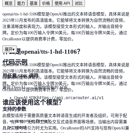
概览
能力
基准
价格
使用 API
对比
openai/tts-1-hd-1106模型是OpenAI推出的文本转语音模型，具体来说是
2023年11月发布的高清版本。它能够将文本转换为自然流畅的音频，
注重清晰度和表现力。该模型接受文本形式的输入，并输出音频令
牌。定价为每100万输入令牌30美元，每100万输出令牌30美元，通过
OrcaRouter以提供商费率计费，零加价。
展开
▾
什么是openai/tts-1-hd-1106？
代码示例
openai/tts-1-hd-1106模型是OpenAI推出的文本转语音模型，具体来说是
2023年11月发布的高清版本。它能够将文本转换为自然流畅的音频，
用任意 SDK 调用
注重清晰度和表现力。该模型接受文本形式的输入，并输出音频令
牌。定价为每100万输入令牌30美元，每100万输出令牌30美元，通过
兼容 OpenAI——沿用你现有的 SDK
OrcaRouter以提供商费率计费，零加价。
https://api.orcarouter.ai/v1
OpenAI SDK
谁应该使用这个模型？
支持的参数
此模型适用于需要高质量文本转语音生成的开发者及组织，可用于配
response_format
音、有声书、无障碍工具及交互式语音界面等场景。当输出内容需兼
speed
具真实感与吸引力时尤为实用。OrcaRouter的API支持与现有OpenAI兼