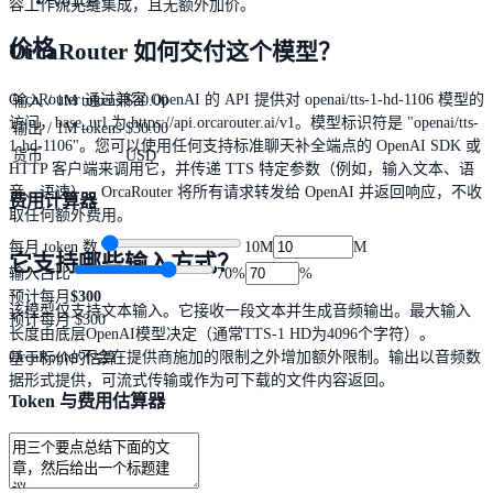
voice
容工作流无缝集成，且无额外加价。
价格
OrcaRouter 如何交付这个模型？
OrcaRouter 通过兼容 OpenAI 的 API 提供对 openai/tts-1-hd-1106 模型的
输入 / 1M tokens
$30.00
访问，base_url 为 https://api.orcarouter.ai/v1。模型标识符是 "openai/tts-
输出 / 1M tokens
$30.00
1-hd-1106"。您可以使用任何支持标准聊天补全端点的 OpenAI SDK 或
货币
USD
HTTP 客户端来调用它，并传递 TTS 特定参数（例如，输入文本、语
音、语速）。OrcaRouter 将所有请求转发给 OpenAI 并返回响应，不收
费用计算器
取任何额外费用。
每月 token 数
10M
M
它支持哪些输入方式？
输入占比
70
%
%
预计每月
$300
该模型仅支持文本输入。它接收一段文本并生成音频输出。最大输入
预计每月
$300
长度由底层OpenAI模型决定（通常TTS-1 HD为4096个字符）。
OrcaRouter不会在提供商施加的限制之外增加额外限制。输出以音频数
基于标价的估算
据形式提供，可流式传输或作为可下载的文件内容返回。
Token 与费用估算器