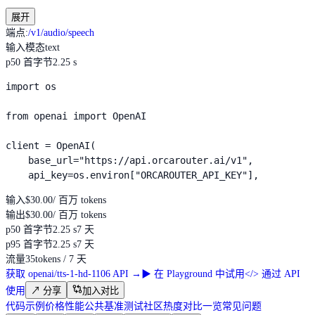
展开
端点
:
/v1/audio/speech
输入模态
text
p50 首字节
2.25 s
import os

from openai import OpenAI

client = OpenAI(

    base_url="https://api.orcarouter.ai/v1",

    api_key=os.environ["ORCAROUTER_API_KEY"],
输入
$30.00
/ 百万 tokens
输出
$30.00
/ 百万 tokens
p50 首字节
2.25 s
7 天
p95 首字节
2.25 s
7 天
流量
35
tokens / 7 天
获取 openai/tts-1-hd-1106 API
→
▶
在 Playground 中试用
</>
通过 API
使用
↗
分享
加入对比
代码示例
价格
性能
公共基准测试
社区热度
对比一览
常见问题