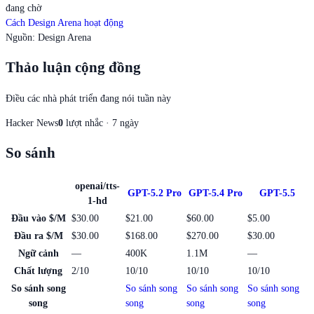
đang chờ
Cách Design Arena hoạt động
Nguồn
:
Design Arena
Thảo luận cộng đồng
Điều các nhà phát triển đang nói tuần này
Hacker News
0
lượt nhắc · 7 ngày
So sánh
openai/tts-
GPT-5.2 Pro
GPT-5.4 Pro
GPT-5.5
1-hd
Đầu vào $/M
$30.00
$21.00
$60.00
$5.00
Đầu ra $/M
$30.00
$168.00
$270.00
$30.00
Ngữ cảnh
—
400K
1.1M
—
Chất lượng
2/10
10/10
10/10
10/10
So sánh song
So sánh song
So sánh song
So sánh song
song
song
song
song