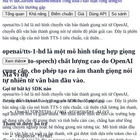
Mã ví dụ
Giá
Hiệu suất
Benchmark công khai
Thảo luận cộng đồng
So
sánh
Câu hỏi thường gặp
Tổng quan
Khả năng
Điểm chuẩn
Giá
Dùng API
So sánh
openai/tts-1-hd là mô hình chuyển văn bản thành giọng nói từ OpenAI,
chuyển đổi văn bản thành giọng nói tự nhiên độ phân giải cao. Đây là phiên
bản nâng cấp của mô hình TTS-1 tiêu chuẩn, cải thiện…
openai/tts-1-hd là một mô hình tổng hợp giọng
nói (text-to-speech) chất lượng cao do OpenAI
Xem thêm
▾
cung cấp, cho phép tạo ra âm thanh giọng nói
Mã ví dụ
tự nhiên từ văn bản đầu vào.
Gọi từ bất kỳ SDK nào
openai/tts-1-hd là mô hình chuyển văn bản thành giọng nói từ OpenAI,
chuyển đổi văn bản thành giọng nói tự nhiên độ phân giải cao. Đây là phiên
Tương thích OpenAI — giữ nguyên SDK bạn đang dùng
bản nâng cấp của mô hình TTS-1 tiêu chuẩn, cải thiện chất lượng âm thanh,
https://api.orcarouter.ai/v1
OpenAI SDK
ngữ điệu tốt hơn và giảm nhiễu. Mô hình được thiết kế cho các trường hợp
sử dụng yêu cầu độ trung thực và tính biểu cảm cao, chẳng hạn như lồng
Tham số được hỗ trợ
tiếng chuyên nghiệp hoặc hệ thống giọng nói tương tác. Mô hình nhận đầu
vào là văn bản và xuất ra âm thanh, với giá được tính dựa trên token cho cả
response_format