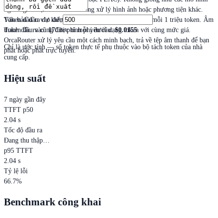
ngôn ngữ lớn, TTS-1-HD không xử lý hình ảnh hoặc phương tiện khác.
Token đầu ra dự kiến
Văn bản đầu vào được token hóa và tính phí $30 cho mỗi 1 triệu token. Âm
Token đầu vào
:
17
Chi phí mỗi yêu cầu
:
$0.0155
thanh đầu ra cũng được tính phí dưới dạng token với cùng mức giá.
OrcaRouter xử lý yêu cầu một cách minh bạch, trả về tệp âm thanh để bạn
Chỉ là ước tính — số token thực tế phụ thuộc vào bộ tách token của nhà
phát hoặc phát trực tuyến.
cung cấp.
Hiệu suất
7 ngày gần đây
TTFT p50
2.04 s
Tốc độ đầu ra
Đang thu thập…
p95 TTFT
2.04 s
Tỷ lệ lỗi
66.7%
Benchmark công khai