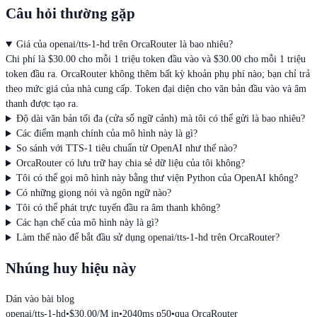
Câu hỏi thường gặp
Giá của openai/tts-1-hd trên OrcaRouter là bao nhiêu?
Chi phí là $30.00 cho mỗi 1 triệu token đầu vào và $30.00 cho mỗi 1 triệu
token đầu ra. OrcaRouter không thêm bất kỳ khoản phụ phí nào; bạn chỉ trả
theo mức giá của nhà cung cấp. Token đại diện cho văn bản đầu vào và âm
thanh được tạo ra.
Độ dài văn bản tối đa (cửa sổ ngữ cảnh) mà tôi có thể gửi là bao nhiêu?
Các điểm mạnh chính của mô hình này là gì?
So sánh với TTS-1 tiêu chuẩn từ OpenAI như thế nào?
OrcaRouter có lưu trữ hay chia sẻ dữ liệu của tôi không?
Tôi có thể gọi mô hình này bằng thư viện Python của OpenAI không?
Có những giọng nói và ngôn ngữ nào?
Tôi có thể phát trực tuyến đầu ra âm thanh không?
Các hạn chế của mô hình này là gì?
Làm thế nào để bắt đầu sử dụng openai/tts-1-hd trên OrcaRouter?
Nhúng huy hiệu này
Dán vào bài blog
openai/tts-1-hd
•
$30.00/M in
•
2040ms p50
•
qua OrcaRouter