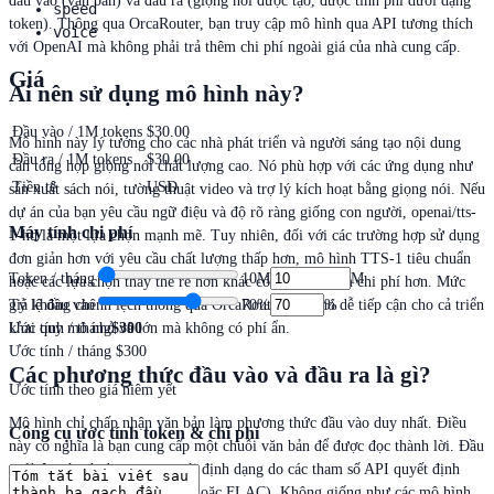
đầu vào (văn bản) và đầu ra (giọng nói được tạo, được tính phí dưới dạng
speed
token). Thông qua OrcaRouter, bạn truy cập mô hình qua API tương thích
voice
với OpenAI mà không phải trả thêm chi phí ngoài giá của nhà cung cấp.
Giá
Ai nên sử dụng mô hình này?
Đầu vào / 1M tokens
$30.00
Mô hình này lý tưởng cho các nhà phát triển và người sáng tạo nội dung
Đầu ra / 1M tokens
$30.00
cần tổng hợp giọng nói chất lượng cao. Nó phù hợp với các ứng dụng như
Tiền tệ
USD
sản xuất sách nói, tường thuật video và trợ lý kích hoạt bằng giọng nói. Nếu
dự án của bạn yêu cầu ngữ điệu và độ rõ ràng giống con người, openai/tts-
Máy tính chi phí
1-hd là một lựa chọn mạnh mẽ. Tuy nhiên, đối với các trường hợp sử dụng
đơn giản hơn với yêu cầu chất lượng thấp hơn, mô hình TTS-1 tiêu chuẩn
Token / tháng
10M
M
hoặc các lựa chọn thay thế rẻ hơn khác có thể tiết kiệm chi phí hơn. Mức
giá không chênh lệch thông qua OrcaRouter giúp nó dễ tiếp cận cho cả triển
Tỷ lệ đầu vào
70
%
%
khai quy mô nhỏ và lớn mà không có phí ẩn.
Ước tính / tháng
$300
Ước tính / tháng
$300
Các phương thức đầu vào và đầu ra là gì?
Ước tính theo giá niêm yết
Mô hình chỉ chấp nhận văn bản làm phương thức đầu vào duy nhất. Điều
Công cụ ước tính token & chi phí
này có nghĩa là bạn cung cấp một chuỗi văn bản để được đọc thành lời. Đầu
ra là âm thanh được tạo ra với định dạng do các tham số API quyết định
(thường là MP3, Opus, AAC hoặc FLAC). Không giống như các mô hình