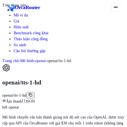
Trên trang này
Orca
Router
Mã ví dụ
Giá
Hiệu suất
Benchmark công khai
Thảo luận cộng đồng
So sánh
Câu hỏi thường gặp
Trang chủ
›
Mô hình
›
openai
›
openai/tts-1-hd
openai/tts-1-hd
openai/tts-1-hd
Âm thanh
JSON
bởi
openai
Mô hình chuyển văn bản thành giọng nói độ nét cao của OpenAI, được truy
cập qua API của OrcaRouter với giá $30 cho mỗi 1 triệu token (không tăng