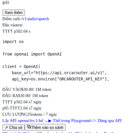
giá).
Xem thêm
Điểm cuối
:
/v1/audio/speech
Đầu vào
text
TTFT p50
2.04 s
import os

from openai import OpenAI

client = OpenAI(

    base_url="https://api.orcarouter.ai/v1",

    api_key=os.environ["ORCAROUTER_API_KEY"],
ĐẦU VÀO
$30.00
/ 1M token
ĐẦU RA
$30.00
/ 1M token
TTFT p50
2.04 s
7 ngày
p95 TTFT
2.04 s
7 ngày
LƯU LƯỢNG
35
tokens / 7 ngày
Lấy API openai/tts-1-hd
→
▶
Thử trong Playground
</>
Dùng qua API
↗
Chia sẻ
Thêm vào so sánh