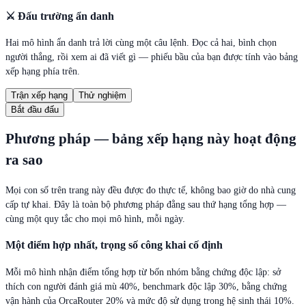
⚔️
Đấu trường ẩn danh
Hai mô hình ẩn danh trả lời cùng một câu lệnh. Đọc cả hai, bình chọn
người thắng, rồi xem ai đã viết gì — phiếu bầu của bạn được tính vào bảng
xếp hạng phía trên.
Trận xếp hạng
Thử nghiệm
Bắt đầu đấu
Phương pháp — bảng xếp hạng này hoạt động
ra sao
Mọi con số trên trang này đều được đo thực tế, không bao giờ do nhà cung
cấp tự khai. Đây là toàn bộ phương pháp đằng sau thứ hạng tổng hợp —
cùng một quy tắc cho mọi mô hình, mỗi ngày.
Một điểm hợp nhất, trọng số công khai cố định
Mỗi mô hình nhận điểm tổng hợp từ bốn nhóm bằng chứng độc lập: sở
thích con người đánh giá mù 40%, benchmark độc lập 30%, bằng chứng
vận hành của OrcaRouter 20% và mức độ sử dụng trong hệ sinh thái 10%.