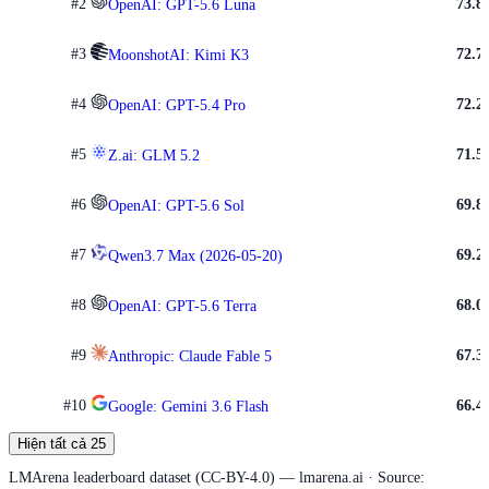
#
2
73.8
OpenAI: GPT-5.6 Luna
#
3
72.7
MoonshotAI: Kimi K3
#
4
72.2
OpenAI: GPT-5.4 Pro
#
5
71.5
Z.ai: GLM 5.2
#
6
69.8
OpenAI: GPT-5.6 Sol
#
7
69.2
Qwen3.7 Max (2026-05-20)
#
8
68.0
OpenAI: GPT-5.6 Terra
#
9
67.3
Anthropic: Claude Fable 5
#
10
66.4
Google: Gemini 3.6 Flash
Hiện tất cả 25
LMArena leaderboard dataset (CC-BY-4.0) — lmarena.ai · Source: