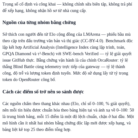
Trọng số cố định và công khai — không chỉnh sửa biên tập, không trả phí
để xếp hạng, không nhận hồ sơ từ nhà cung cấp.
Nguồn của từng nhóm bằng chứng
Sở thích con người đến từ Elo cộng đồng của LMArena — phiếu bầu mù
theo cặp trên đấu trường văn bản và thị giác (CC-BY-4.0). Benchmark độc
lập kết hợp Artificial Analysis (Intelligence Index cùng lập trình, toán,
GPQA Diamond và τ²-Bench) với SWE-bench Verified — tỷ lệ giải quyết
issue GitHub thực. Bằng chứng vận hành là của chính OrcaRouter: tỷ lệ
thắng Blind Battle cùng telemetry trực tiếp của gateway — tỷ lệ thành
công, độ trễ và lượng token định tuyến. Mức độ sử dụng lấy từ tỷ trọng
token do OpenRouter công bố.
Cách các điểm số trở nên so sánh được
Các nguồn chấm theo thang khác nhau (Elo, chỉ số 0–100, % giải quyết),
nên mỗi tín hiệu được chuẩn hóa theo bảng hiện tại và ánh xạ về 0–100: 50
là trung bình bảng, mỗi 15 điểm là một độ lệch chuẩn, chặn ở hai đầu. Một
mô hình cần ít nhất hai nhóm bằng chứng độc lập mới được xếp hạng, và
bảng liệt kê top 25 theo điểm tổng hợp.