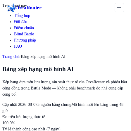
Trên trang này
Orca
Router
Tổng hợp
Đối đầu
Điểm chuẩn
Blind Battle
Phương pháp
FAQ
Trang chủ
›
Bảng xếp hạng mô hình AI
Bảng xếp hạng mô hình AI
Xếp hạng dựa trên lưu lượng sản xuất thực tế của OrcaRouter và phiếu bầu
cộng đồng trong Battle Mode — không phải benchmark do nhà cung cấp
công bố.
Cập nhật 2026-08-07
5 nguồn bằng chứng
Mô hình mới lên bảng trong 48
giờ
Đo trên lưu lượng thực tế
100.0
%
Tỷ lệ thành công cao nhất (7 ngày)