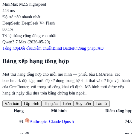
MiniMax M2.5 highspeed
448
ms
Độ trễ p50 nhanh nhất
DeepSeek: DeepSeek V4 Flash
80.1
%
Tỷ lệ thắng cộng đồng cao nhất
Qwen3.7 Max (2026-05-20)
Tổng hợp
Đối đầu
Điểm chuẩn
Blind Battle
Phương pháp
FAQ
Bảng xếp hạng tổng hợp
Một thứ hạng tổng hợp cho mỗi mô hình — phiếu bầu LMArena, các
benchmark độc lập, mức độ sử dụng trong hệ sinh thái và dữ liệu vận hành
của OrcaRouter, với trọng số công khai cố định. Mô hình mới được xếp
hạng từ ngày đầu dựa trên bằng chứng bên ngoài.
Văn bản
Lập trình
Thị giác
Toán
Suy luận
Tác tử
Hạng
Mô hình
Điểm tổng hợp
#
1
74.0
Anthropic: Claude Opus 5