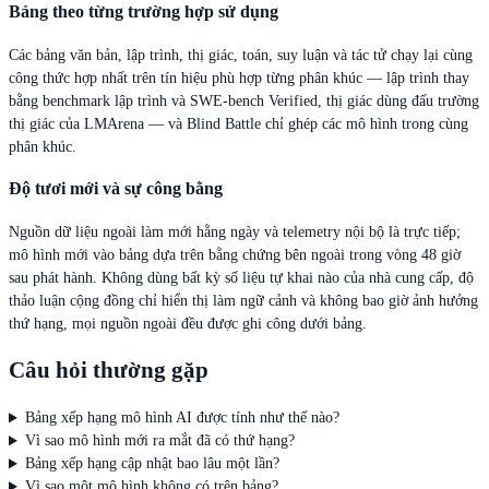
Bảng theo từng trường hợp sử dụng
Các bảng văn bản, lập trình, thị giác, toán, suy luận và tác tử chạy lại cùng
công thức hợp nhất trên tín hiệu phù hợp từng phân khúc — lập trình thay
bằng benchmark lập trình và SWE-bench Verified, thị giác dùng đấu trường
thị giác của LMArena — và Blind Battle chỉ ghép các mô hình trong cùng
phân khúc.
Độ tươi mới và sự công bằng
Nguồn dữ liệu ngoài làm mới hằng ngày và telemetry nội bộ là trực tiếp;
mô hình mới vào bảng dựa trên bằng chứng bên ngoài trong vòng 48 giờ
sau phát hành. Không dùng bất kỳ số liệu tự khai nào của nhà cung cấp, độ
thảo luận cộng đồng chỉ hiển thị làm ngữ cảnh và không bao giờ ảnh hưởng
thứ hạng, mọi nguồn ngoài đều được ghi công dưới bảng.
Câu hỏi thường gặp
Bảng xếp hạng mô hình AI được tính như thế nào?
Vì sao mô hình mới ra mắt đã có thứ hạng?
Bảng xếp hạng cập nhật bao lâu một lần?
Vì sao một mô hình không có trên bảng?