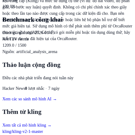
Tỷ lệ lỗi
nhà cung cấp (Kling) và mức sử dụng cụ thể (ví dụ: độ dài video, độ phân
100.0%
giải, số bước suy luận) quyết định. Không có chi phí chính xác theo giây
hoặc theo lần tạo nào được cung cấp trong các dữ kiện đã cho. Bạn nên
Benchmark công khai
tham khảo trang giá của OrcaRouter hoặc liên hệ bộ phận hỗ trợ để biết
mức giá hiện tại. Sử dụng mô hình có thể phát sinh thêm phí từ OrcaRouter
cho việc sử dụng API. Có thể có gói miễn phí hoặc tín dụng dùng thử; hãy
Đánh giá gần nhất 2026-01-15
kiểm tra các ưu đãi hiện tại của OrcaRouter.
AA T2V Arena
1209.0 / 1500
Nguồn
:
artificial_analysis_arena
Thảo luận cộng đồng
Điều các nhà phát triển đang nói tuần này
Hacker News
0
lượt nhắc · 7 ngày
Xem các so sánh mô hình AI →
Thêm từ kling
Xem tất cả mô hình kling
→
kling/kling-v2-1-master