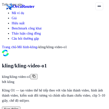
Trên trang này
Orca
Router
Mã ví dụ
Giá
Hiệu suất
Benchmark công khai
Thảo luận cộng đồng
Câu hỏi thường gặp
Trang chủ
›
Mô hình
›
kling
›
kling/kling-video-o1
kling/kling-video-o1
kling/kling-video-o1
bởi
kling
Kling O1 — tạo video thế hệ tiếp theo với văn bản thành video, hình ảnh
thành video, kiểm soát đối tượng và chỉnh sửa tham chiếu video, clip 5–10
giây, chế độ std/pro.