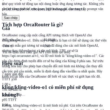
như quy trình tự động tạo nội dung hoặc ứng dụng tương tác. Không yêu
)

cầu kỹ năng thiết kế trực quan; người dùng chỉ cần cung cấp prompt văn
print(response.choices[0].message.content)
bản.
Sao chép
Tích hợp OrcaRouter là gì?
Giá
OrcaRouter cung cấp một cổng API tương thích với OpenAI cho
Mỗi yêu cầu
$
0.0840
kling/kling-video-o1. Điều này có nghĩa là bạn có thể sử dụng các thư viện
client và mẫu gọi tương tự mà bạn đã dùng cho các mô hình OpenAI,
Tiền tệ
USD
nhưng thay thế endpoint và tên mô hình. URL cơ sở là
Phí cố định mỗi cuộc gọi API (mô hình tạo ảnh)
https://api.orcarouter.ai/v1, và ID mô hình là "kling/kling-video-o1". Các
yêu cầu được định tuyến đến cơ sở hạ tầng của Kling ở phía sau. Sự trừu
Hiệu suất
tượng hóa này cho phép bạn chuyển đổi mô hình mà không cần thay đổi
cấu trúc mã của mình, miễn là định dạng đầu vào/đầu ra nhất quán. Hãy
7 ngày gần đây
kiểm tra tài liệu của OrcaRouter để biết về xác thực và giới hạn tốc độ.
TTFT p50
1.00 s
kling/kling-video-o1 có miễn phí sử dụng
Tốc độ đầu ra
không?
Đang thu thập…
p95 TTFT
2.00 s
Không, kling/kling-video-o1 là mô hình trả phí. Giá trên OrcaRouter do