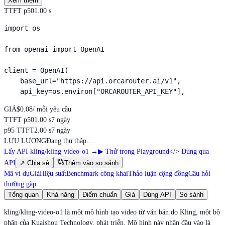
Xem thêm
TTFT p50
1.00 s
import os

from openai import OpenAI

client = OpenAI(

    base_url="https://api.orcarouter.ai/v1",

    api_key=os.environ["ORCAROUTER_API_KEY"],
GIÁ
$0.08
/ mỗi yêu cầu
TTFT p50
1.00 s
7 ngày
p95 TTFT
2.00 s
7 ngày
LƯU LƯỢNG
Đang thu thập…
Lấy API kling/kling-video-o1
→
▶
Thử trong Playground
</>
Dùng qua
API
↗
Chia sẻ
Thêm vào so sánh
Mã ví dụ
Giá
Hiệu suất
Benchmark công khai
Thảo luận cộng đồng
Câu hỏi
thường gặp
Tổng quan
Khả năng
Điểm chuẩn
Giá
Dùng API
So sánh
kling/kling-video-o1 là một mô hình tạo video từ văn bản do Kling, một bộ
phận của Kuaishou Technology, phát triển. Mô hình này nhận đầu vào là