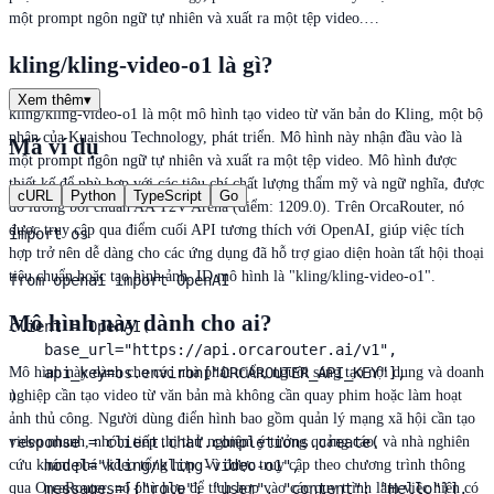
một prompt ngôn ngữ tự nhiên và xuất ra một tệp video.…
kling/kling-video-o1 là gì?
Xem thêm
▾
kling/kling-video-o1 là một mô hình tạo video từ văn bản do Kling, một bộ
phận của Kuaishou Technology, phát triển. Mô hình này nhận đầu vào là
Mã ví dụ
một prompt ngôn ngữ tự nhiên và xuất ra một tệp video. Mô hình được
thiết kế để phù hợp với các tiêu chí chất lượng thẩm mỹ và ngữ nghĩa, được
cURL
Python
TypeScript
Go
đo lường bởi chuẩn AA T2V Arena (điểm: 1209.0). Trên OrcaRouter, nó
được truy cập qua điểm cuối API tương thích với OpenAI, giúp việc tích
import os

hợp trở nên dễ dàng cho các ứng dụng đã hỗ trợ giao diện hoàn tất hội thoại
tiêu chuẩn hoặc tạo hình ảnh. ID mô hình là "kling/kling-video-o1".
from openai import OpenAI

Mô hình này dành cho ai?
client = OpenAI(

    base_url="https://api.orcarouter.ai/v1",

Mô hình này dành cho các nhà phát triển, người sáng tạo nội dung và doanh
    api_key=os.environ["ORCAROUTER_API_KEY"],

nghiệp cần tạo video từ văn bản mà không cần quay phim hoặc làm hoạt
)

ảnh thủ công. Người dùng điển hình bao gồm quản lý mạng xã hội cần tạo
video nhanh, nhóm tiếp thị thử nghiệm ý tưởng quảng cáo, và nhà nghiên
response = client.chat.completions.create(

cứu khám phá video tổng hợp. Vì được truy cập theo chương trình thông
    model="kling/kling-video-o1",

qua OrcaRouter, nó phù hợp để tích hợp vào các quy trình làm việc hiện có
    messages=[{"role": "user", "content": "Hello"}],
