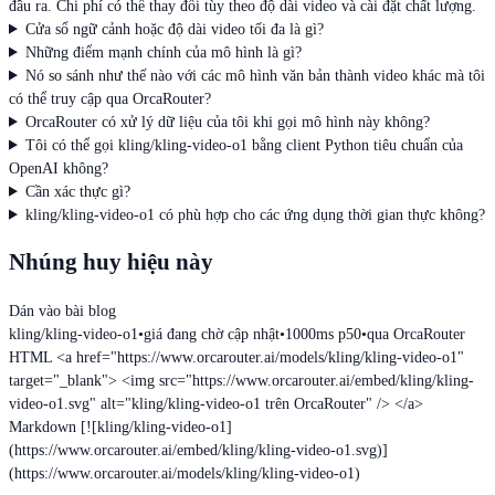
đầu ra. Chi phí có thể thay đổi tùy theo độ dài video và cài đặt chất lượng.
Cửa sổ ngữ cảnh hoặc độ dài video tối đa là gì?
Những điểm mạnh chính của mô hình là gì?
Nó so sánh như thế nào với các mô hình văn bản thành video khác mà tôi
có thể truy cập qua OrcaRouter?
OrcaRouter có xử lý dữ liệu của tôi khi gọi mô hình này không?
Tôi có thể gọi kling/kling-video-o1 bằng client Python tiêu chuẩn của
OpenAI không?
Cần xác thực gì?
kling/kling-video-o1 có phù hợp cho các ứng dụng thời gian thực không?
Nhúng huy hiệu này
Dán vào bài blog
kling/kling-video-o1
•
giá đang chờ cập nhật
•
1000ms p50
•
qua OrcaRouter
HTML
<a href="https://www.orcarouter.ai/models/kling/kling-video-o1"
target="_blank"> <img src="https://www.orcarouter.ai/embed/kling/kling-
video-o1.svg" alt="kling/kling-video-o1 trên OrcaRouter" /> </a>
Markdown
[![kling/kling-video-o1]
(https://www.orcarouter.ai/embed/kling/kling-video-o1.svg)]
(https://www.orcarouter.ai/models/kling/kling-video-o1)