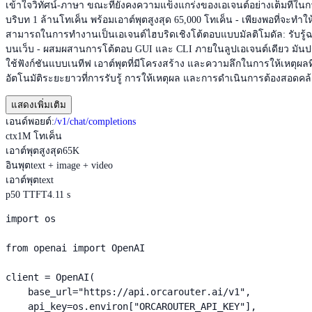
เข้าใจวิทัศน์-ภาษา ขณะที่ยังคงความแข็งแกร่งของเอเจนต์อย่างเต็มที่ใ
บริบท 1 ล้านโทเค็น พร้อมเอาต์พุตสูงสุด 65,000 โทเค็น - เพียงพอที่
สามารถในการทำงานเป็นเอเจนต์ไฮบริดเชิงโต้ตอบแบบมัลติโมดัล: รับรู
บนเว็บ - ผสมผสานการโต้ตอบ GUI และ CLI ภายในลูปเอเจนต์เดียว มันปรับใ
ใช้ฟังก์ชันแบบเนทีฟ เอาต์พุตที่มีโครงสร้าง และความลึกในการให้เหตุผลที
อัตโนมัติระยะยาวที่การรับรู้ การให้เหตุผล และการดำเนินการต้องสอดคล้
แสดงเพิ่มเติม
เอนด์พอยต์
:
/v1/chat/completions
ctx
1M โทเค็น
เอาต์พุตสูงสุด
65K
อินพุต
text + image + video
เอาต์พุต
text
p50 TTFT
4.11 s
import os

from openai import OpenAI

client = OpenAI(

    base_url="https://api.orcarouter.ai/v1",

    api_key=os.environ["ORCAROUTER_API_KEY"],