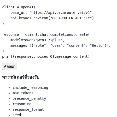
client = OpenAI(

    base_url="https://api.orcarouter.ai/v1",

    api_key=os.environ["ORCAROUTER_API_KEY"],

)

response = client.chat.completions.create(

    model="qwen/qwen3.7-plus",

    messages=[{"role": "user", "content": "Hello"}],

)

print(response.choices[0].message.content)
คัดลอก
พารามิเตอร์ที่รองรับ
include_reasoning
max_tokens
presence_penalty
reasoning
response_format
seed