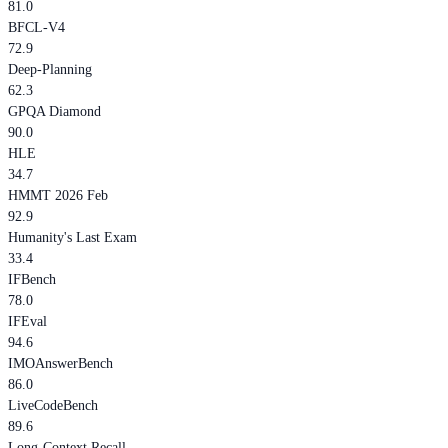
81.0
BFCL-V4
72.9
Deep-Planning
62.3
GPQA Diamond
90.0
HLE
34.7
HMMT 2026 Feb
92.9
Humanity's Last Exam
33.4
IFBench
78.0
IFEval
94.6
IMOAnswerBench
86.0
LiveCodeBench
89.6
Long-Context Recall