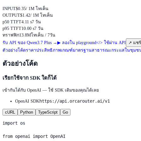
INPUT
$0.35
/ 1M โทเค็น
OUTPUT
$1.42
/ 1M โทเค็น
p50 TTFT
4.11 s
7 วัน
p95 TTFT
10.00 s
7 วัน
ทราฟฟิก
13.8M
โทเค็น / 7วัน
รับ API ของ Qwen3.7 Plus
→
▶
ลองใน playground
</>
ใช้ผ่าน API
↗
แชร์
ตัวอย่างโค้ด
ราคา
ประสิทธิภาพ
เกณฑ์มาตรฐานสาธารณะ
กระแสในชุมช
ตัวอย่างโค้ด
เรียกใช้จาก SDK ใดก็ได้
เข้ากันได้กับ OpenAI — ใช้ SDK เดิมของคุณได้เลย
https://api.orcarouter.ai/v1
OpenAI SDK
cURL
Python
TypeScript
Go
import os

from openai import OpenAI
