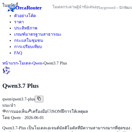
ในหน้านี้
Orca
Router
โมเดล
กระดานผู้นำ
ข้อเสนอ
Playground
นักพัฒ
ตัวอย่างโค้ด
ราคา
ประสิทธิภาพ
เกณฑ์มาตรฐานสาธารณะ
กระแสในชุมชน
การเปรียบเทียบ
FAQ
หน้าแรก
›
โมเดล
›
Qwen
›
Qwen3.7 Plus
Qwen3.7 Plus
qwen/qwen3.7-plus
แนะนำ
การมองเห็น
เครื่องมือ
JSON
การให้เหตุผล
โดย
Qwen
· 2026-06-01
Qwen3.7-Plus เป็นโมเดลเอเจนต์มัลติโมดัลที่มีความสามารถมากที่สุดขอ