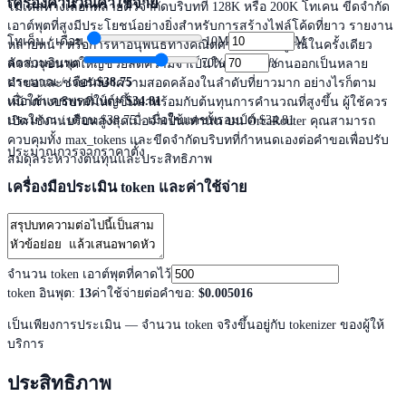
เครื่องคำนวณค่าใช้จ่าย
โมเดลทางเลือกหลายตัวจำกัดบริบทที่ 128K หรือ 200K โทเคน ขีดจำกัด
เอาต์พุตที่สูงมีประโยชน์อย่างยิ่งสำหรับการสร้างไฟล์โค้ดที่ยาว รายงาน
โทเค็น / เดือน
10M
M
หลายหน้า หรือการหาอนุพันธ์ทางคณิตศาสตร์ที่สมบูรณ์ในครั้งเดียว
สัดส่วนอินพุต
70
%
%
ความจุขนาดใหญ่ช่วยลดความจำเป็นในการแบ่งงานออกเป็นหลาย
ประมาณ / เดือน
$38.75
คำขอและช่วยรักษาความสอดคล้องในลำดับที่ยาวมาก อย่างไรก็ตาม
เมื่อใช้แคชพรอมป์ต์
≈
$34.81
หน้าต่างบริบทที่ใหญ่ขึ้นมาพร้อมกับต้นทุนการคำนวณที่สูงขึ้น ผู้ใช้ควร
ประมาณ / เดือน
$38.75
· เมื่อใช้แคชพรอมป์ต์ $34.81
เปิดใช้งานบริบทสูงสุดเมื่อจำเป็นเท่านั้น บน OrcaRouter คุณสามารถ
ควบคุมทั้ง max_tokens และขีดจำกัดบริบทที่กำหนดเองต่อคำขอเพื่อปรับ
ประมาณการจากราคาตั้ง
สมดุลระหว่างต้นทุนและประสิทธิภาพ
เครื่องมือประเมิน token และค่าใช้จ่าย
จำนวน token เอาต์พุตที่คาดไว้
token อินพุต
:
13
ค่าใช้จ่ายต่อคำขอ
:
$0.005016
เป็นเพียงการประเมิน — จำนวน token จริงขึ้นอยู่กับ tokenizer ของผู้ให้
บริการ
ประสิทธิภาพ