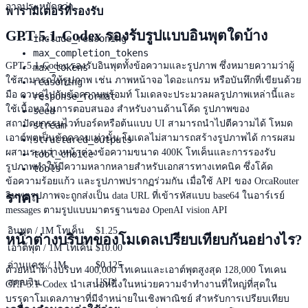
อาจประหยัดกว่า
พารามิเตอร์ที่รองรับ
GPT-5.1-Codex รองรับรูปแบบอินพุตใดบ้าง
include_reasoning
max_completion_tokens
GPT-5.1-Codex รองรับอินพุตทั้งข้อความและรูปภาพ ซึ่งหมายความว่าผู้
max_tokens
ใช้สามารถให้รูปภาพ เช่น ภาพหน้าจอ ไดอะแกรม หรือบันทึกที่เขียนด้วย
reasoning
มือ ควบคู่ไปกับข้อความพร้อมท์ โมเดลจะประมวลผลรูปภาพเหล่านี้และ
response_format
ใช้เนื้อหาในการตอบสนอง สำหรับงานด้านโค้ด รูปภาพของ
seed
สถาปัตยกรรมไวท์บอร์ดหรือต้นแบบ UI สามารถนำไปตีความได้ โหมด
stream
เอาต์พุตเป็นข้อความเท่านั้น โมเดลไม่สามารถสร้างรูปภาพได้ การผสม
structured_outputs
ผสานระหว่างหน้าต่างข้อความขนาด 400K โทเค็นและการรองรับ
tool_choice
รูปภาพทำให้มีความหลากหลายสำหรับเอกสารทางเทคนิค ซึ่งโค้ด
tools
ข้อความร้อยแก้ว และรูปภาพปรากฏร่วมกัน เมื่อใช้ API ของ OrcaRouter
ราคา
อินพุตรูปภาพจะถูกส่งเป็น data URL ที่เข้ารหัสแบบ base64 ในอาร์เรย์
messages ตามรูปแบบมาตรฐานของ OpenAI vision API
อินพุต / 1M โทเค็น
$1.25
หน้าต่างบริบทของโมเดลเปรียบเทียบกันอย่างไร?
เอาต์พุต / 1M โทเค็น
$10.00
อ่านแคช / 1M
$0.125
ด้วยหน้าต่างบริบท 400,000 โทเคนและเอาต์พุตสูงสุด 128,000 โทเคน
สกุลเงิน
USD
GPT-5.1-Codex นำเสนอหนึ่งในหน่วยความจำทำงานที่ใหญ่ที่สุดใน
บรรดาโมเดลภาษาที่มีจำหน่ายในเชิงพาณิชย์ สำหรับการเปรียบเทียบ