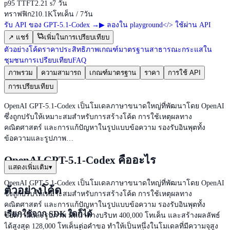
p95 TTFT
2.21 s
7 วัน
ทราฟฟิก
210.1K
โทเค็น / 7วัน
รับ API ของ GPT-5.1-Codex
→
▶
ลองใน playground
</>
ใช้ผ่าน API
↗
แชร์
เพิ่มในการเปรียบเทียบ
ตัวอย่างโค้ด
ราคา
ประสิทธิภาพ
เกณฑ์มาตรฐานสาธารณะ
กระแสใน
ชุมชน
การเปรียบเทียบ
FAQ
ภาพรวม
ความสามารถ
เกณฑ์มาตรฐาน
ราคา
การใช้ API
การเปรียบเทียบ
OpenAI GPT-5.1-Codex เป็นโมเดลภาษาขนาดใหญ่ที่พัฒนาโดย OpenAI
ซึ่งถูกปรับให้เหมาะสมสำหรับการสร้างโค้ด การใช้เหตุผลทาง
คณิตศาสตร์ และการแก้ปัญหาในรูปแบบข้อความ รองรับอินพุตทั้ง
ข้อความและรูปภาพ…
OpenAI GPT-5.1-Codex คืออะไร
แสดงเพิ่มเติม
▾
OpenAI GPT-5.1-Codex เป็นโมเดลภาษาขนาดใหญ่ที่พัฒนาโดย OpenAI
ตัวอย่างโค้ด
ซึ่งถูกปรับให้เหมาะสมสำหรับการสร้างโค้ด การใช้เหตุผลทาง
คณิตศาสตร์ และการแก้ปัญหาในรูปแบบข้อความ รองรับอินพุตทั้ง
เรียกใช้จาก SDK ใดก็ได้
ข้อความและรูปภาพ มีหน้าต่างบริบท 400,000 โทเค็น และสร้างผลลัพธ์
ได้สูงสุด 128,000 โทเค็นต่อคำขอ ทำให้เป็นหนึ่งในโมเดลที่มีความจุสูง