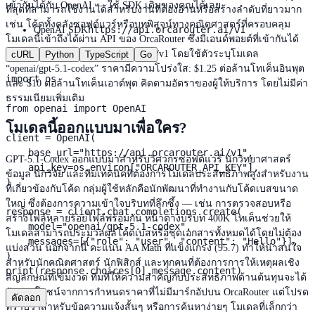
เข้ากันได้กับ OpenAI — ใช้ SDK เดิมของคุณได้เลย
ที่สุดที่สามารถใช้งานได้สำหรับงานที่ต้องอ่านหรือสร้างลำดับที่ยาวมาก
เช่น โค้ดทั้งคลังซอฟต์แวร์หรือบทพิสูจน์ทางคณิตศาสตร์ที่ครอบคลุม
https://api.orcarouter.ai/v1
OpenAI SDK
โมเดลนี้เข้าถึงได้ผ่าน API ของ OrcaRouter ซึ่งมีเอนด์พอยต์ที่เข้ากันได้
กับ OpenAI ที่ https://api.orcarouter.ai/v1 โดยใช้ตัวระบุโมเดล
cURL
Python
TypeScript
Go
“openai/gpt-5.1-codex” ราคามีความโปร่งใส: $1.25 ต่อล้านโทเค็นอินพุต
import os

และ $10 ต่อล้านโทเค็นเอาต์พุต คิดตามอัตราของผู้ให้บริการ โดยไม่มีค่า
ธรรมเนียมเพิ่มเติม
from openai import OpenAI

โมเดลนี้ออกแบบมาเพื่อใคร?
client = OpenAI(

    base_url="https://api.orcarouter.ai/v1",

GPT-5.1-Codex ออกแบบมาสำหรับวิศวกรซอฟต์แวร์ นักวิทยาศาสตร์
    api_key=os.environ["ORCAROUTER_API_KEY"],

ข้อมูล นักวิจัย และทีมเทคนิคที่ต้องการโมเดลประสิทธิภาพสูงสำหรับงาน
)

ที่เกี่ยวข้องกับโค้ด กลุ่มผู้ใช้หลักคือนักพัฒนาที่ทำงานกับโค้ดเบสขนาด
ใหญ่ ซึ่งต้องการความเข้าใจบริบทที่ลึกซึ้ง — เช่น การตรวจสอบหรือ
response = client.chat.completions.create(

สร้างไฟล์หลายร้อยไฟล์พร้อมกัน หน้าต่างบริบท 400K โทเค็นช่วยให้
    model="openai/gpt-5.1-codex",

โมเดลสามารถประมวลผลโค้ดเบสหรือชุดเอกสารทั้งหมดได้โดยไม่ต้อง
    messages=[{"role": "user", "content": "Hello"}],

แบ่งส่วน นอกจากนี้ คะแนน AA Math ที่แข็งแกร่ง (95.7) ทำให้น่าสนใจ
)

สำหรับนักคณิตศาสตร์ นักฟิสิกส์ และทุกคนที่ต้องการการให้เหตุผลเชิง
print(response.choices[0].message.content)
สัญลักษณ์ที่เข้มงวด ทีมที่ให้ความสำคัญกับประสิทธิภาพด้านต้นทุนจะได้
รับประโยชน์จากการกำหนดราคาที่ไม่มีมาร์กอัปบน OrcaRouter แต่โปรด
คัดลอก
ทราบว่าสำหรับข้อความแจ้งสั้นๆ หรือการค้นหาง่ายๆ โมเดลที่เล็กกว่า