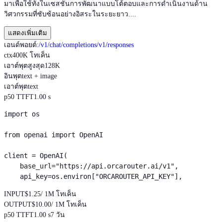
มาเพื่อใช้ทั้งในเซสชันการพัฒนาแบบโต้ตอบและการดำเนินงานด้าน
วิศวกรรมที่ซับซ้อนอย่างอิสระในระยะยาว....
แสดงเพิ่มเติม
เอนด์พอยต์
:
/v1/chat/completions
/v1/responses
ctx
400K โทเค็น
เอาต์พุตสูงสุด
128K
อินพุต
text + image
เอาต์พุต
text
p50 TTFT
1.00 s
import os

from openai import OpenAI

client = OpenAI(

    base_url="https://api.orcarouter.ai/v1",

    api_key=os.environ["ORCAROUTER_API_KEY"],
INPUT
$1.25
/ 1M โทเค็น
OUTPUT
$10.00
/ 1M โทเค็น
p50 TTFT
1.00 s
7 วัน