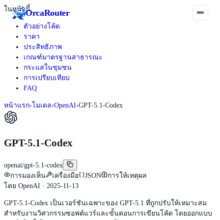
ในหน้านี้
Orca
Router
ตัวอย่างโค้ด
ราคา
ประสิทธิภาพ
เกณฑ์มาตรฐานสาธารณะ
กระแสในชุมชน
การเปรียบเทียบ
FAQ
หน้าแรก
›
โมเดล
›
OpenAI
›
GPT-5.1-Codex
GPT-5.1-Codex
openai/gpt-5.1-codex
การมองเห็น
เครื่องมือ
JSON
การให้เหตุผล
โดย
OpenAI
· 2025-11-13
GPT-5.1-Codex เป็นเวอร์ชันเฉพาะของ GPT-5.1 ที่ถูกปรับให้เหมาะสม
สำหรับงานวิศวกรรมซอฟต์แวร์และขั้นตอนการเขียนโค้ด โดยออกแบบ