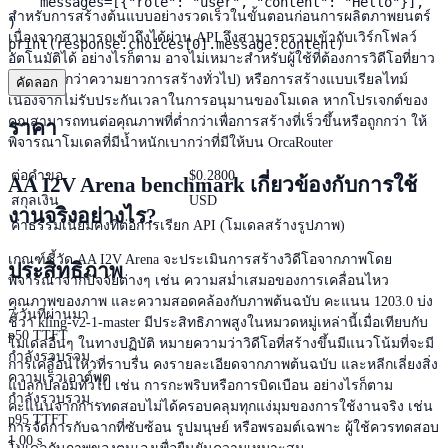
    messages=[{"role": "user", "content": "Hello"}],

สำหรับการสร้างต้นแบบอย่างรวดเร็วในขั้นตอนก่อนการผลิตภาพยนตร์
)

เนื่องจากสามารถเข้าถึงได้ผ่าน API จึงสามารถรวมเข้ากับเวิร์กโฟลว์
print(response.choices[0].message.content)
อัตโนมัติได้ อย่างไรก็ตาม อาจไม่เหมาะสำหรับผู้ใช้ที่ต้องการวิดีโอที่ยาว
มาก (เกินกว่าความยาวการสร้างทั่วไป) หรือการสร้างแบบเรียลไทม์
คัดลอก
เนื่องจากไม่รับประกันเวลาในการอนุมานของโมเดล หากโปรเจกต์ของ
คุณสามารถทนต่อคุณภาพที่ต่ำกว่าเพื่อการสร้างที่เร็วขึ้นหรือถูกกว่า ให้
ราคา
พิจารณาโมเดลที่มีน้ำหนักเบากว่าที่มีให้บน OrcaRouter
ต่อคำขอ
$
0.2800
AA I2V Arena benchmark เกี่ยวข้องกับการใช้
สกุลเงิน
USD
งานจริงอย่างไร?
ค่าธรรมเนียมคงที่ต่อการเรียก API (โมเดลสร้างรูปภาพ)
เกณฑ์ชี้วัด AA I2V Arena จะประเมินการสร้างวิดีโอจากภาพโดย
ประสิทธิภาพ
พิจารณาจากปัจจัยต่างๆ เช่น ความสม่ำเสมอของการเคลื่อนไหว
คุณภาพของภาพ และความสอดคล้องกับภาพต้นฉบับ คะแนน 1203.0 บ่ง
7 วันที่ผ่านมา
ชี้ว่า kling-v2-1-master มีประสิทธิภาพสูงในหมวดหมู่เหล่านี้เมื่อเทียบกับ
p50 TTFT
โมเดลอื่นๆ ในทางปฏิบัติ หมายความว่าวิดีโอที่สร้างขึ้นมีแนวโน้มที่จะมี
กำลังรวบรวม…
การเคลื่อนไหวที่ราบรื่น คงรายละเอียดจากภาพต้นฉบับ และหลีกเลี่ยงสิ่ง
ความเร็วเอาต์พุต
แปลกปลอมทั่วไป เช่น การกะพริบหรือการบิดเบือน อย่างไรก็ตาม
กำลังรวบรวม…
คะแนนจากการทดสอบไม่ได้ครอบคลุมทุกแง่มุมของการใช้งานจริง เช่น
p95 TTFT
การจัดการกับฉากที่ซับซ้อน รูปมนุษย์ หรือพรอมต์เฉพาะ ผู้ใช้ควรทดสอบ
1.00 s