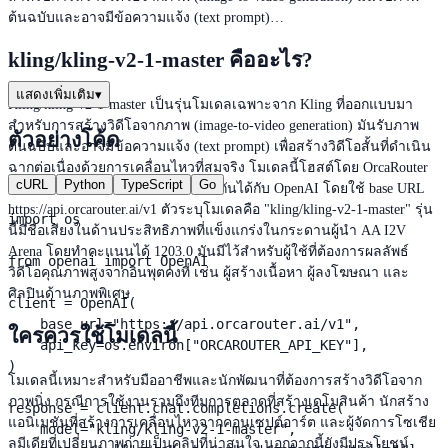
ต้นฉบับและอาจมีข้อความแจ้ง (text prompt)…
kling/kling-v2-1-master คืออะไร?
แสดงเพิ่มเติม
▾
Kling/kling-v2-1-master เป็นรุ่นโมเดลเฉพาะจาก Kling ที่ออกแบบมา
สำหรับการสร้างวิดีโอจากภาพ (image-to-video generation) มันรับภาพ
ตัวอย่างโค้ด
ต้นฉบับและอาจมีข้อความแจ้ง (text prompt) เพื่อสร้างวิดีโอสั้นที่ดำเนิน
ฉากต่อเนื่องด้วยการเคลื่อนไหวที่สมจริง โมเดลนี้โฮสต์โดย OrcaRouter
cURL
Python
TypeScript
Go
และสามารถเรียกใช้ผ่าน API ที่เข้ากันได้กับ OpenAI โดยใช้ base URL
https://api.orcarouter.ai/v1 ตัวระบุโมเดลคือ "kling/kling-v2-1-master" รุ่น
import os

นี้มีชื่อเสียงในด้านประสิทธิภาพที่แข็งแกร่งในกระดานผู้นำ AA I2V
Arena โดยทำคะแนนได้ 1203.0 มันมีไว้สำหรับผู้ใช้ที่ต้องการผลลัพธ์
from openai import OpenAI

วิดีโอคุณภาพสูงจากอินพุตคงที่ เช่น ผู้สร้างเนื้อหา ผู้ลงโฆษณา และ
ศิลปินด้านภาพพิเศษ
client = OpenAI(

    base_url="https://api.orcarouter.ai/v1",

ใครควรใช้โมเดลนี้
    api_key=os.environ["ORCAROUTER_API_KEY"],

)

โมเดลนี้เหมาะสำหรับมืออาชีพและนักพัฒนาที่ต้องการสร้างวิดีโอจาก
ภาพนิ่ง กรณีการใช้งานรวมถึงทีมการตลาดที่สร้างเดโมสินค้า นักสร้าง
response = client.chat.completions.create(

แอนิเมชันที่สร้างการเคลื่อนไหวจากคอนเซปต์อาร์ต และผู้จัดการโซเชีย
    model="kling/kling-v2-1-master",

ลมีเดียที่เปลี่ยนภาพถ่ายเป็นคลิปที่น่าสนใจ นอกจากนี้ยังมีประโยชน์