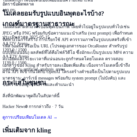
โมเดลกับภาพของตนเองเพื่อยืนยันความเหมาะสม
อัตราข้อผิดพลาด
100.0%
โมเดลยอมรับรูปแบบอินพุตอะไรบ้าง?
เกณฑ์มาตรฐานสาธารณะ
โมเดลนี้คาดหวังให้รับอินพุตเป็นภาพ โดยทั่วไปอยู่ในรูปแบบทั่วไปเช่น
JPEG หรือ PNG พร้อมกับข้อความแนะนำเสริม (text prompt) เพื่อกำหนด
ประเมินล่าสุด 2025-05-15
ทิศทางในการสร้าง การเรียกใช้ API ควรรวมภาพในรูปแบบสตริงที่เข้า
AA I2V Arena
รหัส base64 หรือเป็น URL (โปรดดูเอกสารของ OrcaRouter สำหรับรูป
1203.0 / 1500
แบบที่แน่นอน) ผลลัพธ์ที่ได้คือไฟล์วิดีโอ ซึ่งมักจะเป็นรูปแบบ MP4 ความ
AA T2V Arena
ละเอียดและระยะเวลาที่แน่นอนจะถูกกำหนดโดยโมเดล ตรวจสอบ
1139.0 / 1500
เอกสารของ Kling สำหรับรายละเอียดเพิ่มเติม เนื่องจากโมเดลนี้เข้าถึง
แหล่งที่มา
:
artificial_analysis_arena
ผ่าน API ที่เข้ากันได้กับ OpenAI โครงสร้างคำขอจึงเป็นไปตามรูปแบบ
มาตรฐาน: อาร์เรย์ messages พร้อมกับ system prompt (ไม่บังคับ) และ
กระแสในชุมชน
ข้อความของผู้ใช้ที่มีภาพและคำแนะนำ
สิ่งที่นักพัฒนาพูดถึงในสัปดาห์นี้
Hacker News
0
การกล่าวถึง · 7 วัน
ดูการเปรียบเทียบโมเดล AI →
เพิ่มเติมจาก kling