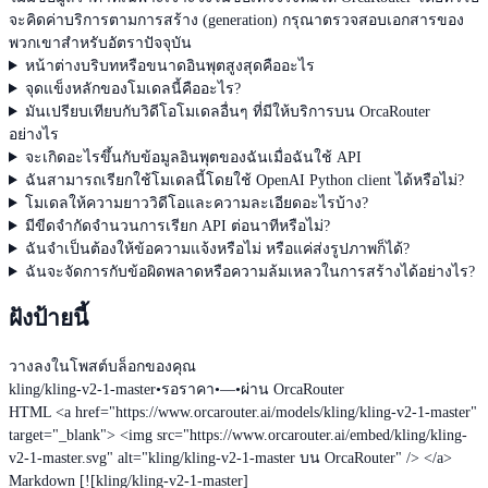
จะคิดค่าบริการตามการสร้าง (generation) กรุณาตรวจสอบเอกสารของ
พวกเขาสำหรับอัตราปัจจุบัน
หน้าต่างบริบทหรือขนาดอินพุตสูงสุดคืออะไร
จุดแข็งหลักของโมเดลนี้คืออะไร?
มันเปรียบเทียบกับวิดีโอโมเดลอื่นๆ ที่มีให้บริการบน OrcaRouter
อย่างไร
จะเกิดอะไรขึ้นกับข้อมูลอินพุตของฉันเมื่อฉันใช้ API
ฉันสามารถเรียกใช้โมเดลนี้โดยใช้ OpenAI Python client ได้หรือไม่?
โมเดลให้ความยาววิดีโอและความละเอียดอะไรบ้าง?
มีขีดจำกัดจำนวนการเรียก API ต่อนาทีหรือไม่?
ฉันจำเป็นต้องให้ข้อความแจ้งหรือไม่ หรือแค่ส่งรูปภาพก็ได้?
ฉันจะจัดการกับข้อผิดพลาดหรือความล้มเหลวในการสร้างได้อย่างไร?
ฝังป้ายนี้
วางลงในโพสต์บล็อกของคุณ
kling/kling-v2-1-master
•
รอราคา
•
—
•
ผ่าน OrcaRouter
HTML
<a href="https://www.orcarouter.ai/models/kling/kling-v2-1-master"
target="_blank"> <img src="https://www.orcarouter.ai/embed/kling/kling-
v2-1-master.svg" alt="kling/kling-v2-1-master บน OrcaRouter" /> </a>
Markdown
[![kling/kling-v2-1-master]