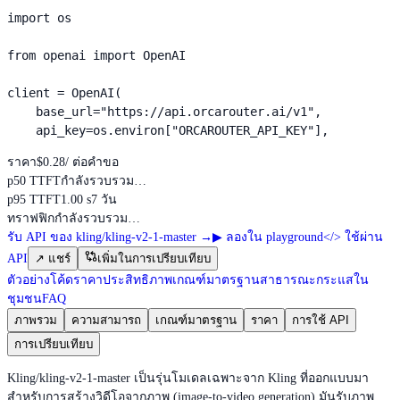
import os

from openai import OpenAI

client = OpenAI(

    base_url="https://api.orcarouter.ai/v1",

    api_key=os.environ["ORCAROUTER_API_KEY"],
ราคา
$0.28
/ ต่อคำขอ
p50 TTFT
กำลังรวบรวม…
p95 TTFT
1.00 s
7 วัน
ทราฟฟิก
กำลังรวบรวม…
รับ API ของ kling/kling-v2-1-master
→
▶
ลองใน playground
</>
ใช้ผ่าน
API
↗
แชร์
เพิ่มในการเปรียบเทียบ
ตัวอย่างโค้ด
ราคา
ประสิทธิภาพ
เกณฑ์มาตรฐานสาธารณะ
กระแสใน
ชุมชน
FAQ
ภาพรวม
ความสามารถ
เกณฑ์มาตรฐาน
ราคา
การใช้ API
การเปรียบเทียบ
Kling/kling-v2-1-master เป็นรุ่นโมเดลเฉพาะจาก Kling ที่ออกแบบมา
สำหรับการสร้างวิดีโอจากภาพ (image-to-video generation) มันรับภาพ