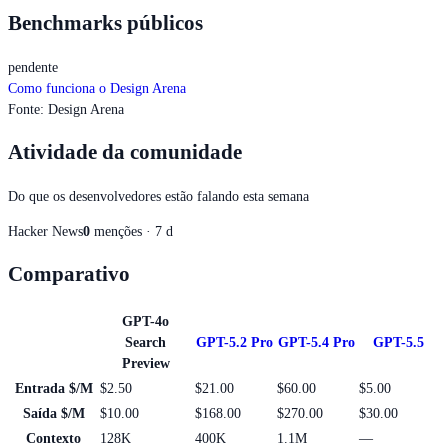
Benchmarks públicos
pendente
Como funciona o Design Arena
Fonte
:
Design Arena
Atividade da comunidade
Do que os desenvolvedores estão falando esta semana
Hacker News
0
menções · 7 d
Comparativo
GPT-4o
Search
GPT-5.2 Pro
GPT-5.4 Pro
GPT-5.5
Preview
Entrada $/M
$2.50
$21.00
$60.00
$5.00
Saída $/M
$10.00
$168.00
$270.00
$30.00
Contexto
128K
400K
1.1M
—