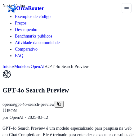
Nesta página
Orca
Router
Exemplos de código
Preços
Desempenho
Benchmarks públicos
Atividade da comunidade
Comparativo
FAQ
Início
›
Modelos
›
OpenAI
›
GPT-4o Search Preview
GPT-4o Search Preview
openai/gpt-4o-search-preview
JSON
por
OpenAI
· 2025-03-12
GPT-4o Search Preview é um modelo especializado para pesquisa na web
em Chat Completions. Ele é treinado para entender e executar consultas de