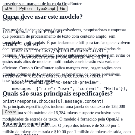
provedor sem margem de lucro da OrcaRouter.
cURL
Python
TypeScript
Go
Quem deve usar este modelo?
import os

Este modelo é adequado para desenvolvedores, pesquisadores e empresas
from openai import OpenAI

que precisam de processamento de texto com contexto amplo, sem
capacidades multimodais. É particularmente útil para tarefas que envolvem
client = OpenAI(

documentos extensos, conversas longas ou agregação de resultados de
    base_url="https://api.orcarouter.ai/v1",

pesquisa. Usuários que exigem apenas entradas de texto e desejam evitar os
    api_key=os.environ["ORCAROUTER_API_KEY"],

custos mais altos de modelos multimodais considerarão esta variante
)

eficiente. Como o OrcaRouter aplica margem zero, organizações com
grandes volumes de tokens podem se beneficiar de preços previsíveis,
response = client.chat.completions.create(

baseados nas taxas do provedor.
    model="openai/gpt-4o-search-preview",

    messages=[{"role": "user", "content": "Hello"}],

Quais são suas principais especificações?
)

print(response.choices[0].message.content)
As principais especificações incluem uma janela de contexto de 128,000
Copiar
tokens, uma saída máxima de 16,384 tokens e suporte exclusivo para
modalidades de entrada de texto. O modelo é fornecido pela OpenAI e
Parâmetros suportados
acessado através do OrcaRouter. O preço dos tokens é de $2.50 por 1
milhão de tokens de entrada e $10.00 por 1 milhão de tokens de saída, com