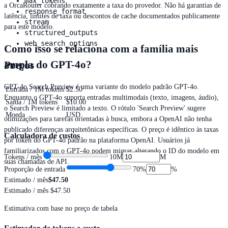
max_tokens
a OrcaRouter cobrando exatamente a taxa do provedor. Não há garantias de
response_format
latência, limites de taxa ou descontos de cache documentados publicamente
stream
para este modelo.
structured_outputs
web_search_options
Como isso se relaciona com a família mais
ampla do GPT-4o?
Preços
GPT-4o Search Preview é uma variante do modelo padrão GPT-4o.
Entrada / 1M tokens
$2.50
Enquanto o GPT-4o suporta entradas multimodais (texto, imagens, áudio),
Saída / 1M tokens
$10.00
o Search Preview é limitado a texto. O rótulo 'Search Preview' sugere
Moeda
USD
otimizações para tarefas orientadas à busca, embora a OpenAI não tenha
publicado diferenças arquitetônicas específicas. O preço é idêntico às taxas
Calculadora de custos
por token do GPT-4o padrão na plataforma OpenAI. Usuários já
familiarizados com o GPT-4o podem migrar alterando o ID do modelo em
Tokens / mês
10M
M
suas chamadas de API.
Proporção de entrada
70
%
%
Estimado / mês
$47.50
Estimado / mês
$47.50
Estimativa com base no preço de tabela