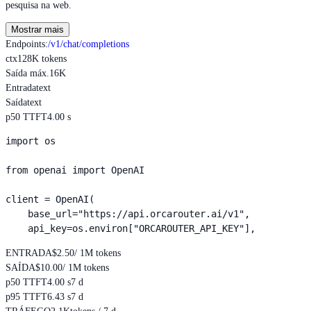
pesquisa na web.
Mostrar mais
Endpoints
:
/v1/chat/completions
ctx
128K tokens
Saída máx.
16K
Entrada
text
Saída
text
p50 TTFT
4.00 s
import os

from openai import OpenAI

client = OpenAI(

    base_url="https://api.orcarouter.ai/v1",

    api_key=os.environ["ORCAROUTER_API_KEY"],
ENTRADA
$2.50
/ 1M tokens
SAÍDA
$10.00
/ 1M tokens
p50 TTFT
4.00 s
7 d
p95 TTFT
6.43 s
7 d