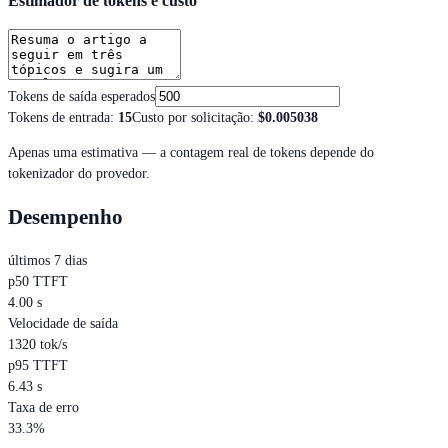
Estimador de tokens e custo
Tokens de saída esperados
Tokens de entrada
:
15
Custo por solicitação
:
$0.005038
Apenas uma estimativa — a contagem real de tokens depende do
tokenizador do provedor.
Desempenho
últimos 7 dias
p50 TTFT
4.00 s
Velocidade de saída
1320 tok/s
p95 TTFT
6.43 s
Taxa de erro
33.3%