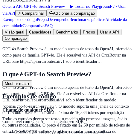
TRÁFEGO
2.1K
tokens / 7 d
Obter a API GPT-4o Search Preview
→
▶
Testar no Playground
</>
Usar
via API
↗
Compartilhar
Adicionar à comparação
Exemplos de código
Preços
Desempenho
Benchmarks públicos
Atividade da
comunidade
Comparativo
FAQ
Visão geral
Capacidades
Benchmarks
Preços
Usar a API
Comparação
GPT-4o Search Preview é um modelo apenas de texto da OpenAI, oferecido
como parte da família GPT-4o. Ele é acessível via API da OrcaRouter na
URL base https://api.orcarouter.ai/v1 sob o identificador…
O que é GPT-4o Search Preview?
Mostrar mais
▾
GPT-4o Search Preview é um modelo apenas de texto da OpenAI, oferecido
como parte da família GPT-4o. Ele é acessível via API da OrcaRouter na
Exemplos de código
URL base https://api.orcarouter.ai/v1 sob o identificador de modelo
"openai/gpt-4o-search-preview". O modelo suporta uma janela de contexto
Chame de qualquer SDK
de 128,000 tokens e uma saída máxima de 16,384 tokens por requisição.
Todas as entradas devem ser texto; o modelo não processa imagens, áudio
Compatível com OpenAI — mantenha seu SDK
ou outras modalidades. O preço é fixado em $2.50 por milhão de tokens de
entrada e $10.00 por milhão de tokens de saída, faturados à taxa do
https://api.orcarouter.ai/v1
OpenAI SDK