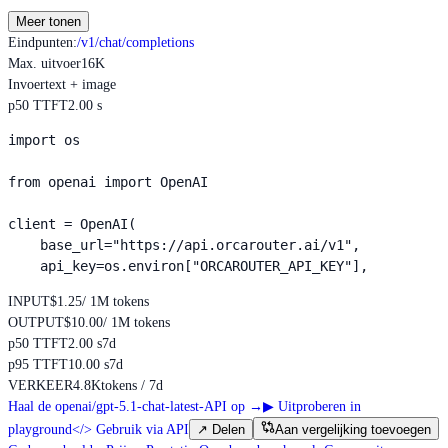
Meer tonen
Eindpunten
:
/v1/chat/completions
Max. uitvoer
16K
Invoer
text + image
p50 TTFT
2.00 s
import os

from openai import OpenAI

client = OpenAI(

    base_url="https://api.orcarouter.ai/v1",

    api_key=os.environ["ORCAROUTER_API_KEY"],
INPUT
$1.25
/ 1M tokens
OUTPUT
$10.00
/ 1M tokens
p50 TTFT
2.00 s
7d
p95 TTFT
10.00 s
7d
VERKEER
4.8K
tokens / 7d
Haal de openai/gpt-5.1-chat-latest-API op
→
▶
Uitproberen in
playground
</>
Gebruik via API
↗
Delen
Aan vergelijking toevoegen