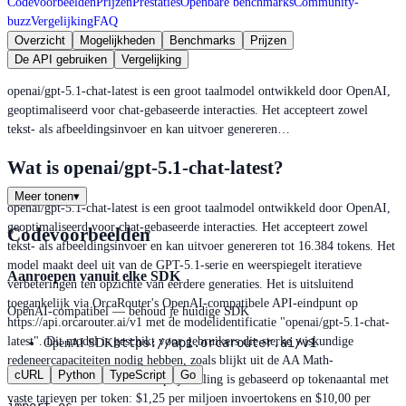
Codevoorbeelden
Prijzen
Prestaties
Openbare benchmarks
Community-
buzz
Vergelijking
FAQ
Overzicht
Mogelijkheden
Benchmarks
Prijzen
De API gebruiken
Vergelijking
openai/gpt-5.1-chat-latest is een groot taalmodel ontwikkeld door OpenAI,
geoptimaliseerd voor chat-gebaseerde interacties. Het accepteert zowel
tekst- als afbeeldingsinvoer en kan uitvoer genereren…
Wat is openai/gpt-5.1-chat-latest?
Meer tonen
▾
openai/gpt-5.1-chat-latest is een groot taalmodel ontwikkeld door OpenAI,
geoptimaliseerd voor chat-gebaseerde interacties. Het accepteert zowel
Codevoorbeelden
tekst- als afbeeldingsinvoer en kan uitvoer genereren tot 16.384 tokens. Het
model maakt deel uit van de GPT-5.1-serie en weerspiegelt iteratieve
Aanroepen vanuit elke SDK
verbeteringen ten opzichte van eerdere generaties. Het is uitsluitend
toegankelijk via OrcaRouter's OpenAI-compatibele API-eindpunt op
OpenAI-compatibel — behoud je huidige SDK
https://api.orcarouter.ai/v1 met de modelidentificatie "openai/gpt-5.1-chat-
latest". Dit model is geschikt voor gebruikers die sterke wiskundige
https://api.orcarouter.ai/v1
OpenAI SDK
redeneercapaciteiten nodig hebben, zoals blijkt uit de AA Math-
cURL
Python
TypeScript
Go
benchmarkscore van 94.0. De prijsstelling is gebaseerd op tokenaantal met
vaste tarieven per token: $1,25 per miljoen invoertokens en $10,00 per