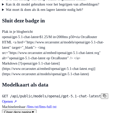
Kan ik dit model gebruiken voor het begrijpen van afbeeldingen?
Wat moet ik doen als ik een lagere latentie nodig heb?
Sluit deze badge in
Plak in je blogbericht
openai/gpt-5.1-chat-latest
•
$1.25/M in
•
2000ms p50
•
via OrcaRouter
HTML
<a href="https://www.orcarouter.ai/models/openai/gpt-5.1-chat-
latest" target="_blank"> <img
src="https://www.orcarouter.ai/embed/openai/gpt-5.1-chat-latest.svg"
alt="openai/gpt-5.1-chat-latest op OrcaRouter" /> </a>
Markdown
[![openai/gpt-5.1-chat-latest]
(https://www.orcarouter.ai/embed/openai/gpt-5.1-chat-latest.svg)]
(https://www.orcarouter.ai/models/openai/gpt-5.1-chat-latest)
Modelkaart als data
GET
/api/public/models/openai/gpt-5.1-chat-latest
Openen
↗
Machineleesbaar
:
/llms.txt
/llms-full.txt
Citeer deze pagina
▼