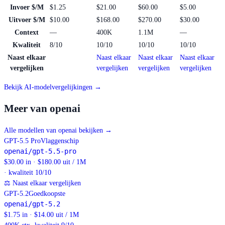
Invoer $/M
$1.25
$21.00
$60.00
$5.00
Uitvoer $/M
$10.00
$168.00
$270.00
$30.00
Context
—
400K
1.1M
—
Kwaliteit
8/10
10/10
10/10
10/10
Naast elkaar
Naast elkaar
Naast elkaar
Naast elkaar
vergelijken
vergelijken
vergelijken
vergelijken
Bekijk AI-modelvergelijkingen →
Meer van openai
Alle modellen van openai bekijken
→
GPT-5.5 Pro
Vlaggenschip
openai/gpt-5.5-pro
$30.00 in · $180.00 uit / 1M
· kwaliteit 10/10
⚖
Naast elkaar vergelijken
GPT-5.2
Goedkoopste
openai/gpt-5.2
$1.75 in · $14.00 uit / 1M