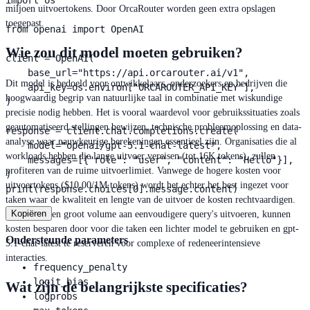
import os

miljoen uitvoertokens. Door OrcaRouter worden geen extra opslagen
toegepast.
from openai import OpenAI

Wie zou dit model moeten gebruiken?
client = OpenAI(

    base_url="https://api.orcarouter.ai/v1",

Dit model is bedoeld voor ontwikkelaars, onderzoekers en bedrijven die
    api_key=os.environ["ORCAROUTER_API_KEY"],

hoogwaardig begrip van natuurlijke taal in combinatie met wiskundige
)

precisie nodig hebben. Het is vooral waardevol voor gebruikssituaties zoals
geautomatiseerd stellingen bewijzen, technische probleemoplossing en data-
response = client.chat.completions.create(

analyse waar nauwkeurige berekeningen essentieel zijn. Organisaties die al
    model="openai/gpt-5.1-chat-latest",

workloads hebben die lange uitvoer vereisen (tot 16K tokens), zullen
    messages=[{"role": "user", "content": "Hello"}],

profiteren van de ruime uitvoerlimiet. Vanwege de hogere kosten voor
)

uitvoertokens ($10.00/1M tokens) wordt het echter het best ingezet voor
print(response.choices[0].message.content)
taken waar de kwaliteit en lengte van de uitvoer de kosten rechtvaardigen.
Kopiëren
Teams die een groot volume aan eenvoudigere query's uitvoeren, kunnen
kosten besparen door voor die taken een lichter model te gebruiken en gpt-
Ondersteunde parameters
5.1-chat-latest te reserveren voor complexe of redeneerintensieve
interacties.
frequency_penalty
logit_bias
Wat zijn de belangrijkste specificaties?
logprobs