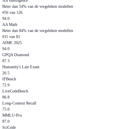
AA Intelligence
Beter dan 54% van de vergeleken modellen
#56 van 126
94.0
AA Math
Beter dan 84% van de vergeleken modellen
#11 van 81
AIME 2025
94.0
GPQA Diamond
87.3
Humanity's Last Exam
26.5
IFBench
72.9
LiveCodeBench
86.8
Long-Context Recall
75.0
MMLU-Pro
87.0
SciCode