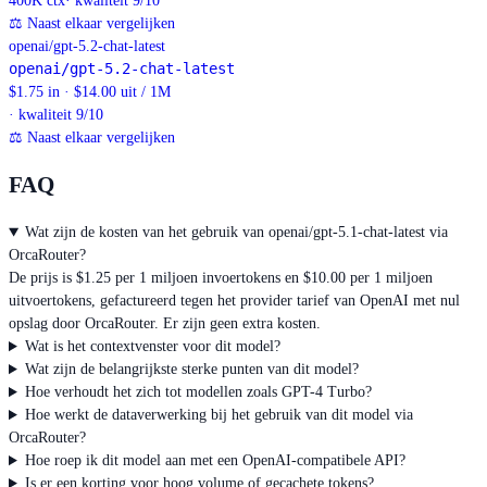
400K
ctx
· kwaliteit 9/10
⚖
Naast elkaar vergelijken
openai/gpt-5.2-chat-latest
openai/gpt-5.2-chat-latest
$1.75 in · $14.00 uit / 1M
· kwaliteit 9/10
⚖
Naast elkaar vergelijken
FAQ
Wat zijn de kosten van het gebruik van openai/gpt-5.1-chat-latest via
OrcaRouter?
De prijs is $1.25 per 1 miljoen invoertokens en $10.00 per 1 miljoen
uitvoertokens, gefactureerd tegen het provider tarief van OpenAI met nul
opslag door OrcaRouter. Er zijn geen extra kosten.
Wat is het contextvenster voor dit model?
Wat zijn de belangrijkste sterke punten van dit model?
Hoe verhoudt het zich tot modellen zoals GPT-4 Turbo?
Hoe werkt de dataverwerking bij het gebruik van dit model via
OrcaRouter?
Hoe roep ik dit model aan met een OpenAI-compatibele API?
Is er een korting voor hoog volume of gecachete tokens?