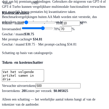
sluit aan bij premium aanbiedingen. Gebruikers die migreren van GPT-4 of
Valuta
USD
GPT-4 Turbo kunnen vergelijkbare multimodale functionaliteit verwachten
met mogelijk betere prestaties bij kwantitatieve taken.
Kostencalculator
Benchmarkvergelijkingen buiten AA Math worden niet verstrekt, dus
gebruikers moeten evalueren op basis van hun eigen testsuites.
Tokens / maand
10M
M
Invoeraandeel
70
%
%
Geschat / maand
$38.75
Met prompt-caching
≈
$34.81
Geschat / maand
$38.75
· Met prompt-caching $34.81
Schatting op basis van catalogusprijs
Token- en kostenschatter
Verwachte uitvoertokens
Invoertokens
:
20
Kosten per verzoek
:
$0.005025
Alleen een schatting — het werkelijke aantal tokens hangt af van de
tokenizer van de aanbieder.