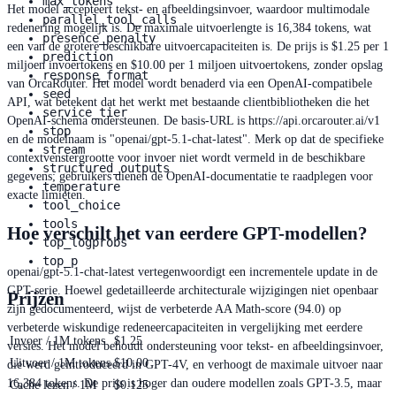
max_tokens
Het model accepteert tekst- en afbeeldingsinvoer, waardoor multimodale
parallel_tool_calls
redenering mogelijk is. De maximale uitvoerlengte is 16,384 tokens, wat
presence_penalty
een van de grotere beschikbare uitvoercapaciteiten is. De prijs is $1.25 per 1
prediction
miljoen invoertokens en $10.00 per 1 miljoen uitvoertokens, zonder opslag
response_format
van OrcaRouter. Het model wordt benaderd via een OpenAI-compatibele
seed
API, wat betekent dat het werkt met bestaande clientbibliotheken die het
service_tier
OpenAI-schema ondersteunen. De basis-URL is https://api.orcarouter.ai/v1
stop
en de modelnaam is "openai/gpt-5.1-chat-latest". Merk op dat de specifieke
stream
contextvenstergrootte voor invoer niet wordt vermeld in de beschikbare
structured_outputs
gegevens; gebruikers dienen de OpenAI-documentatie te raadplegen voor
temperature
exacte limieten.
tool_choice
tools
Hoe verschilt het van eerdere GPT-modellen?
top_logprobs
top_p
openai/gpt-5.1-chat-latest vertegenwoordigt een incrementele update in de
GPT-serie. Hoewel gedetailleerde architecturale wijzigingen niet openbaar
Prijzen
zijn gedocumenteerd, wijst de verbeterde AA Math-score (94.0) op
verbeterde wiskundige redeneercapaciteiten in vergelijking met eerdere
Invoer / 1M tokens
$1.25
versies. Het model behoudt ondersteuning voor tekst- en afbeeldingsinvoer,
Uitvoer / 1M tokens
$10.00
die werd geïntroduceerd in GPT-4V, en verhoogt de maximale uitvoer naar
16,384 tokens. De prijs is hoger dan oudere modellen zoals GPT-3.5, maar
Cache lezen / 1M
$0.125