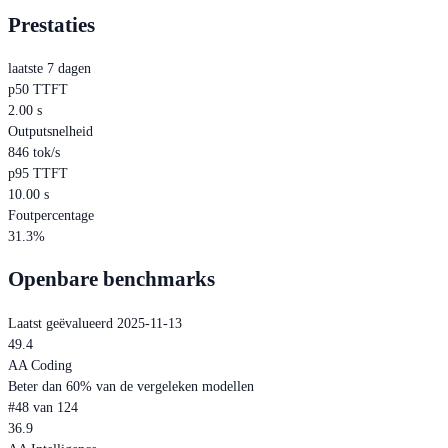
Prestaties
laatste 7 dagen
p50 TTFT
2.00 s
Outputsnelheid
846 tok/s
p95 TTFT
10.00 s
Foutpercentage
31.3%
Openbare benchmarks
Laatst geëvalueerd 2025-11-13
49.4
AA Coding
Beter dan 60% van de vergeleken modellen
#48 van 124
36.9