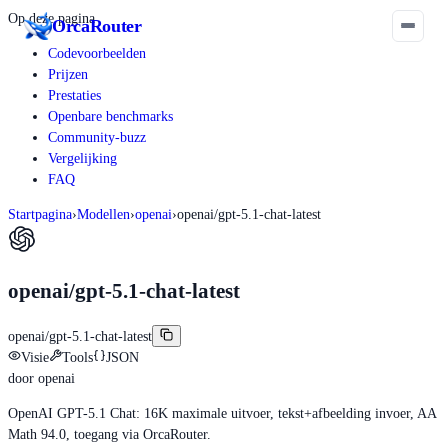
Op deze pagina
Orca
Router
Codevoorbeelden
Prijzen
Prestaties
Openbare benchmarks
Community-buzz
Vergelijking
FAQ
Startpagina
›
Modellen
›
openai
›
openai/gpt-5.1-chat-latest
openai/gpt-5.1-chat-latest
openai/gpt-5.1-chat-latest
Visie
Tools
JSON
door
openai
OpenAI GPT-5.1 Chat: 16K maximale uitvoer, tekst+afbeelding invoer, AA
Math 94.0, toegang via OrcaRouter.