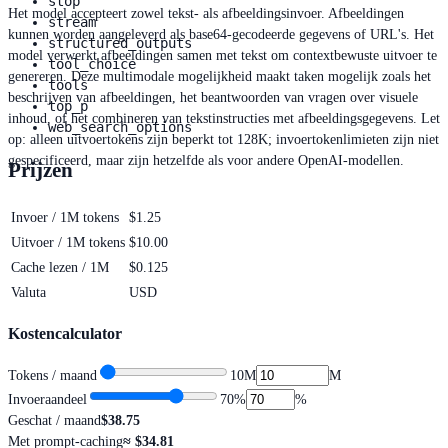
stop
Het model accepteert zowel tekst- als afbeeldingsinvoer. Afbeeldingen
stream
kunnen worden aangeleverd als base64-gecodeerde gegevens of URL's. Het
structured_outputs
model verwerkt afbeeldingen samen met tekst om contextbewuste uitvoer te
tool_choice
genereren. Deze multimodale mogelijkheid maakt taken mogelijk zoals het
tools
beschrijven van afbeeldingen, het beantwoorden van vragen over visuele
top_p
inhoud, of het combineren van tekstinstructies met afbeeldingsgegevens. Let
web_search_options
op: alleen uitvoertokens zijn beperkt tot 128K; invoertokenlimieten zijn niet
gespecificeerd, maar zijn hetzelfde als voor andere OpenAI-modellen.
Prijzen
Invoer / 1M tokens
$1.25
Uitvoer / 1M tokens
$10.00
Cache lezen / 1M
$0.125
Valuta
USD
Kostencalculator
Tokens / maand
10M
M
Invoeraandeel
70
%
%
Geschat / maand
$38.75
Met prompt-caching
≈
$34.81