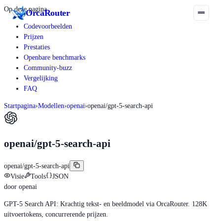
Op deze pagina
Orca
Router
Codevoorbeelden
Prijzen
Prestaties
Openbare benchmarks
Community-buzz
Vergelijking
FAQ
Startpagina
›
Modellen
›
openai
›
openai/gpt-5-search-api
openai/gpt-5-search-api
openai/gpt-5-search-api
Visie
Tools
JSON
door
openai
GPT-5 Search API: Krachtig tekst- en beeldmodel via OrcaRouter. 128K
uitvoertokens, concurrerende prijzen.