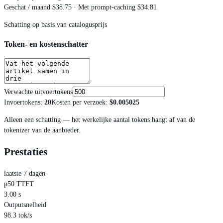
Geschat / maand
$38.75
· Met prompt-caching $34.81
Schatting op basis van catalogusprijs
Token- en kostenschatter
Verwachte uitvoertokens
Invoertokens
:
20
Kosten per verzoek
:
$0.005025
Alleen een schatting — het werkelijke aantal tokens hangt af van de
tokenizer van de aanbieder.
Prestaties
laatste 7 dagen
p50 TTFT
3.00 s
Outputsnelheid
98.3 tok/s