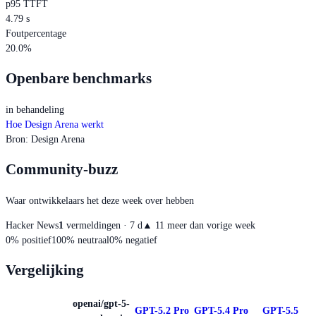
p95 TTFT
4.79 s
Foutpercentage
20.0%
Openbare benchmarks
in behandeling
Hoe Design Arena werkt
Bron
:
Design Arena
Community-buzz
Waar ontwikkelaars het deze week over hebben
Hacker News
1
vermeldingen · 7 d
▲
1
1 meer dan vorige week
0
%
positief
100
%
neutraal
0
%
negatief
Vergelijking
openai/gpt-5-
GPT-5.2 Pro
GPT-5.4 Pro
GPT-5.5