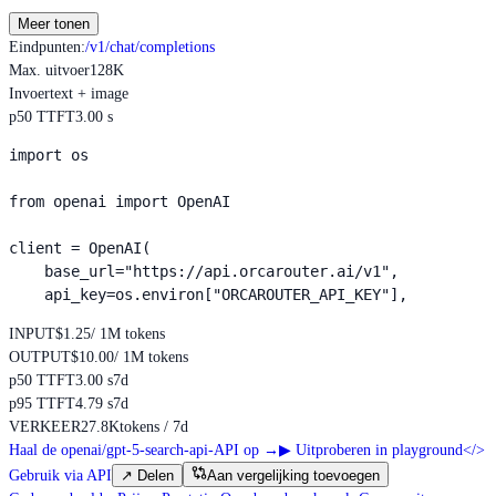
Meer tonen
Eindpunten
:
/v1/chat/completions
Max. uitvoer
128K
Invoer
text + image
p50 TTFT
3.00 s
import os

from openai import OpenAI

client = OpenAI(

    base_url="https://api.orcarouter.ai/v1",

    api_key=os.environ["ORCAROUTER_API_KEY"],
INPUT
$1.25
/ 1M tokens
OUTPUT
$10.00
/ 1M tokens
p50 TTFT
3.00 s
7d
p95 TTFT
4.79 s
7d
VERKEER
27.8K
tokens / 7d
Haal de openai/gpt-5-search-api-API op
→
▶
Uitproberen in playground
</>
Gebruik via API
↗
Delen
Aan vergelijking toevoegen