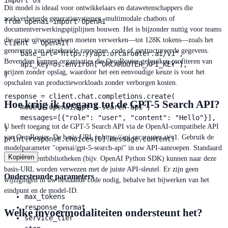
import os

Dit model is ideaal voor ontwikkelaars en datawetenschappers die
zoekverbeterde generatiesystemen, multimodale chatbots of
from openai import OpenAI

documentverwerkingspijplijnen bouwen. Het is bijzonder nuttig voor teams
die grote uitvoerreeksen moeten verwerken—tot 128K tokens—zoals het
client = OpenAI(

genereren van uitgebreide rapporten, code of gestructureerde gegevens.
    base_url="https://api.orcarouter.ai/v1",

Bovendien kunnen organisaties die OrcaRouter gebruiken profiteren van
    api_key=os.environ["ORCAROUTER_API_KEY"],

prijzen zonder opslag, waardoor het een eenvoudige keuze is voor het
)

opschalen van productieworkloads zonder verborgen kosten.
response = client.chat.completions.create(

Hoe krijg ik toegang tot de GPT-5 Search API?
    model="openai/gpt-5-search-api",

    messages=[{"role": "user", "content": "Hello"}],

U heeft toegang tot de GPT-5 Search API via de OpenAI-compatibele API
)

van OrcaRouter. De basis-URL is https://api.orcarouter.ai/v1. Gebruik de
print(response.choices[0].message.content)
modelparameter "openai/gpt-5-search-api" in uw API-aanroepen. Standaard
Kopiëren
OpenAI-clientbibliotheken (bijv. OpenAI Python SDK) kunnen naar deze
basis-URL worden verwezen met de juiste API-sleutel. Er zijn geen
Ondersteunde parameters
wijzigingen in uw bestaande code nodig, behalve het bijwerken van het
eindpunt en de model-ID.
max_tokens
response_format
Welke invoermodaliteiten ondersteunt het?
service_tier