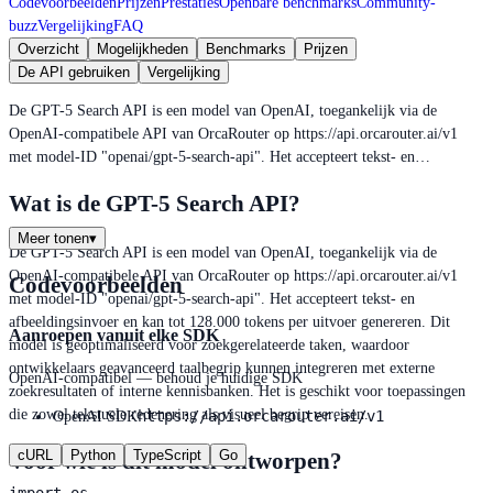
Codevoorbeelden
Prijzen
Prestaties
Openbare benchmarks
Community-
buzz
Vergelijking
FAQ
Overzicht
Mogelijkheden
Benchmarks
Prijzen
De API gebruiken
Vergelijking
De GPT-5 Search API is een model van OpenAI, toegankelijk via de
OpenAI-compatibele API van OrcaRouter op https://api.orcarouter.ai/v1
met model-ID "openai/gpt-5-search-api". Het accepteert tekst- en…
Wat is de GPT-5 Search API?
Meer tonen
▾
De GPT-5 Search API is een model van OpenAI, toegankelijk via de
OpenAI-compatibele API van OrcaRouter op https://api.orcarouter.ai/v1
Codevoorbeelden
met model-ID "openai/gpt-5-search-api". Het accepteert tekst- en
afbeeldingsinvoer en kan tot 128.000 tokens per uitvoer genereren. Dit
Aanroepen vanuit elke SDK
model is geoptimaliseerd voor zoekgerelateerde taken, waardoor
ontwikkelaars geavanceerd taalbegrip kunnen integreren met externe
OpenAI-compatibel — behoud je huidige SDK
zoekresultaten of interne kennisbanken. Het is geschikt voor toepassingen
die zowel tekstuele redenering als visueel begrip vereisen.
https://api.orcarouter.ai/v1
OpenAI SDK
cURL
Python
TypeScript
Go
Voor wie is dit model ontworpen?