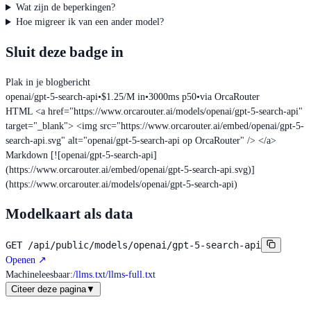
Wat zijn de beperkingen?
Hoe migreer ik van een ander model?
Sluit deze badge in
Plak in je blogbericht
openai/gpt-5-search-api
•
$1.25/M in
•
3000ms p50
•
via OrcaRouter
HTML
<a href="https://www.orcarouter.ai/models/openai/gpt-5-search-api"
target="_blank"> <img src="https://www.orcarouter.ai/embed/openai/gpt-5-
search-api.svg" alt="openai/gpt-5-search-api op OrcaRouter" /> </a>
Markdown
[![openai/gpt-5-search-api]
(https://www.orcarouter.ai/embed/openai/gpt-5-search-api.svg)]
(https://www.orcarouter.ai/models/openai/gpt-5-search-api)
Modelkaart als data
GET
/api/public/models/openai/gpt-5-search-api
Openen
↗
Machineleesbaar
:
/llms.txt
/llms-full.txt
Citeer deze pagina
▼