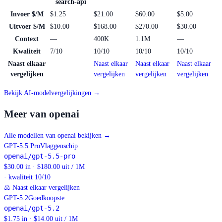
search-api
Invoer $/M
$1.25
$21.00
$60.00
$5.00
Uitvoer $/M
$10.00
$168.00
$270.00
$30.00
Context
—
400K
1.1M
—
Kwaliteit
7/10
10/10
10/10
10/10
Naast elkaar
Naast elkaar
Naast elkaar
Naast elkaar
vergelijken
vergelijken
vergelijken
vergelijken
Bekijk AI-modelvergelijkingen →
Meer van openai
Alle modellen van openai bekijken
→
GPT-5.5 Pro
Vlaggenschip
openai/gpt-5.5-pro
$30.00 in · $180.00 uit / 1M
· kwaliteit 10/10
⚖
Naast elkaar vergelijken
GPT-5.2
Goedkoopste
openai/gpt-5.2
$1.75 in · $14.00 uit / 1M