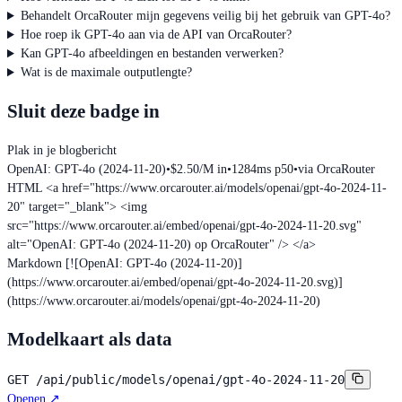
Behandelt OrcaRouter mijn gegevens veilig bij het gebruik van GPT-4o?
Hoe roep ik GPT-4o aan via de API van OrcaRouter?
Kan GPT-4o afbeeldingen en bestanden verwerken?
Wat is de maximale outputlengte?
Sluit deze badge in
Plak in je blogbericht
OpenAI: GPT-4o (2024-11-20)
•
$2.50/M in
•
1284ms p50
•
via OrcaRouter
HTML
<a href="https://www.orcarouter.ai/models/openai/gpt-4o-2024-11-
20" target="_blank"> <img
src="https://www.orcarouter.ai/embed/openai/gpt-4o-2024-11-20.svg"
alt="OpenAI: GPT-4o (2024-11-20) op OrcaRouter" /> </a>
Markdown
[![OpenAI: GPT-4o (2024-11-20)]
(https://www.orcarouter.ai/embed/openai/gpt-4o-2024-11-20.svg)]
(https://www.orcarouter.ai/models/openai/gpt-4o-2024-11-20)
Modelkaart als data
GET
/api/public/models/openai/gpt-4o-2024-11-20
Openen
↗