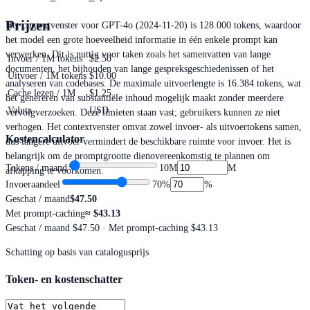
Prijzen
Het contextvenster voor GPT-4o (2024-11-20) is 128.000 tokens, waardoor
het model een grote hoeveelheid informatie in één enkele prompt kan
verwerken. Dit is nuttig voor taken zoals het samenvatten van lange
Invoer / 1M tokens
$2.50
documenten, het bijhouden van lange gespreksgeschiedenissen of het
Uitvoer / 1M tokens
$10.00
analyseren van codebases. De maximale uitvoerlengte is 16.384 tokens, wat
Cache lezen / 1M
$1.25
het genereren van substantiële inhoud mogelijk maakt zonder meerdere
Valuta
USD
vervolgverzoeken. Deze limieten staan vast; gebruikers kunnen ze niet
verhogen. Het contextvenster omvat zowel invoer- als uitvoertokens samen,
Kostencalculator
dus langere uitvoer vermindert de beschikbare ruimte voor invoer. Het is
belangrijk om de promptgrootte dienovereenkomstig te plannen om
Tokens / maand
10M
M
afkapping te voorkomen.
Invoeraandeel
70
%
%
Geschat / maand
$47.50
Met prompt-caching
≈
$43.13
Geschat / maand
$47.50
· Met prompt-caching $43.13
Schatting op basis van catalogusprijs
Token- en kostenschatter