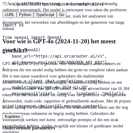
75,9 op de MATH-500 benchmark, wat de vaardigheid in wiskundig
https://api.orcarouter.ai/v1
OpenAI SDK
redeneren weerspiegelt. Het model is ontworpen voor taken die profiteren
cURL
Python
TypeScript
Go
van grote context en multimodale invoer, zoals het analyseren van
documenten, het verwerken van afbeeldingen en het genereren van lange
import os

inhoud.
from openai import OpenAI

Voor wie is GPT-4o (2024-11-20) het meest
geschikt?
client = OpenAI(

    base_url="https://api.orcarouter.ai/v1",

    api_key=os.environ["ORCAROUTER_API_KEY"],

GPT-4o (2024-11-20) is geschikt voor ontwikkelaars, onderzoekers en
)

bedrijven die een model nodig hebben dat grote en complexe taken aankan.
Het is met name waardevol voor gebruikers die multimodale
response = client.chat.completions.create(

invoerverwerking (tekst, afbeeldingen, bestanden) nodig hebben en een
    model="openai/gpt-4o-2024-11-20",

groot contextvenster van 128.000 tokens. De hoge uitvoerlimiet van 16.384
    messages=[{"role": "user", "content": "Hello"}],

tokens van het model maakt het nuttig voor het genereren van uitgebreide
)

antwoorden, zoals code, rapporten of gedetailleerde analyses. Met de prijzen
print(response.choices[0].message.content)
zonder opslag via OrcaRouter spreekt het kostenbewuste teams aan die nog
steeds topniveau redeneren en begrip nodig hebben. Gebruikers die
Kopiëren
voornamelijk werken met korte, eenvoudige prompts of die een strak
latentiebudget hebben, vinden mogelijk een kleiner of goedkoper model
Ondersteunde parameters
geschikter.