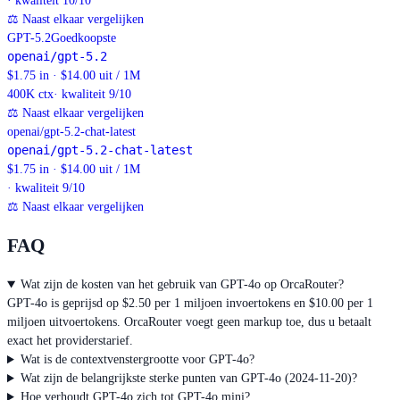
· kwaliteit 10/10
⚖
Naast elkaar vergelijken
GPT-5.2
Goedkoopste
openai/gpt-5.2
$1.75 in · $14.00 uit / 1M
400K
ctx
· kwaliteit 9/10
⚖
Naast elkaar vergelijken
openai/gpt-5.2-chat-latest
openai/gpt-5.2-chat-latest
$1.75 in · $14.00 uit / 1M
· kwaliteit 9/10
⚖
Naast elkaar vergelijken
FAQ
Wat zijn de kosten van het gebruik van GPT-4o op OrcaRouter?
GPT-4o is geprijsd op $2.50 per 1 miljoen invoertokens en $10.00 per 1
miljoen uitvoertokens. OrcaRouter voegt geen markup toe, dus u betaalt
exact het providerstarief.
Wat is de contextvenstergrootte voor GPT-4o?
Wat zijn de belangrijkste sterke punten van GPT-4o (2024-11-20)?
Hoe verhoudt GPT-4o zich tot GPT-4o mini?