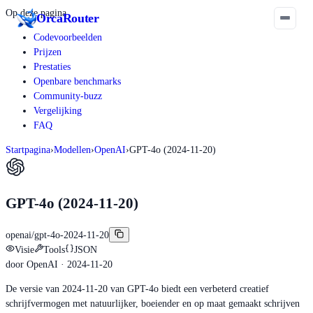
Op deze pagina
Orca
Router
Codevoorbeelden
Prijzen
Prestaties
Openbare benchmarks
Community-buzz
Vergelijking
FAQ
Startpagina
›
Modellen
›
OpenAI
›
GPT-4o (2024-11-20)
GPT-4o (2024-11-20)
openai/gpt-4o-2024-11-20
Visie
Tools
JSON
door
OpenAI
· 2024-11-20
De versie van 2024-11-20 van GPT-4o biedt een verbeterd creatief
schrijfvermogen met natuurlijker, boeiender en op maat gemaakt schrijven