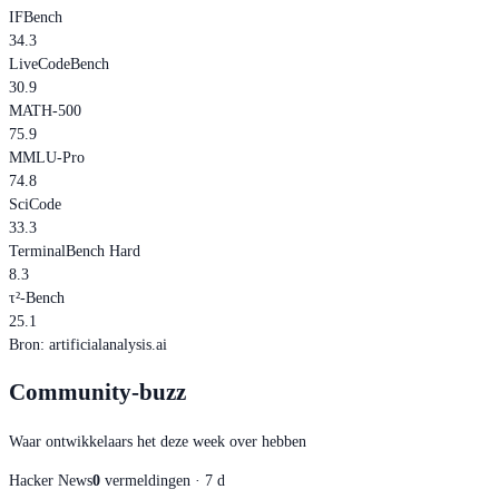
IFBench
34.3
LiveCodeBench
30.9
MATH-500
75.9
MMLU-Pro
74.8
SciCode
33.3
TerminalBench Hard
8.3
τ²-Bench
25.1
Bron
:
artificialanalysis.ai
Community-buzz
Waar ontwikkelaars het deze week over hebben
Hacker News
0
vermeldingen · 7 d