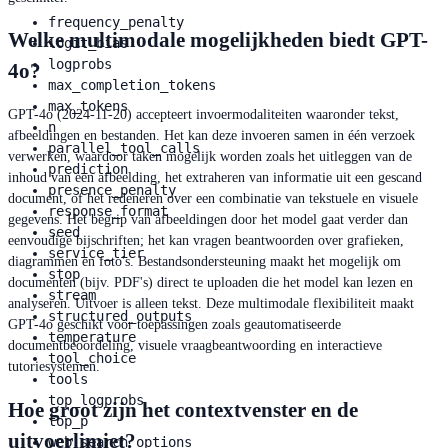
frequency_penalty
Welke multimodale mogelijkheden biedt GPT-
logit_bias
logprobs
4o?
max_completion_tokens
max_tokens
GPT-4o (2024-11-20) accepteert invoermodaliteiten waaronder tekst,
n
afbeeldingen en bestanden. Het kan deze invoeren samen in één verzoek
parallel_tool_calls
verwerken, waardoor taken mogelijk worden zoals het uitleggen van de
prediction
inhoud van een afbeelding, het extraheren van informatie uit een gescand
presence_penalty
document, of het redeneren over een combinatie van tekstuele en visuele
response_format
gegevens. Het begrip van afbeeldingen door het model gaat verder dan
seed
eenvoudige bijschriften; het kan vragen beantwoorden over grafieken,
service_tier
diagrammen en foto's. Bestandsondersteuning maakt het mogelijk om
stop
documenten (bijv. PDF's) direct te uploaden die het model kan lezen en
stream
analyseren. Uitvoer is alleen tekst. Deze multimodale flexibiliteit maakt
structured_outputs
GPT-4o geschikt voor toepassingen zoals geautomatiseerde
temperature
documentbeoordeling, visuele vraagbeantwoording en interactieve
tool_choice
tutoriesystemen.
tools
top_logprobs
Hoe groot zijn het contextvenster en de
top_p
uitvoerlimiet?
web_search_options