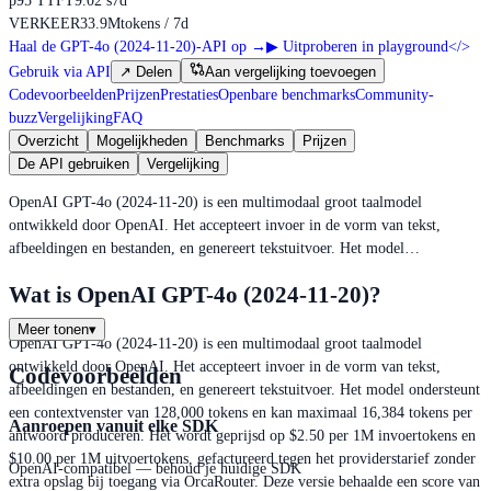
p95 TTFT
9.02 s
7d
VERKEER
33.9M
tokens / 7d
Haal de GPT-4o (2024-11-20)-API op
→
▶
Uitproberen in playground
</>
Gebruik via API
↗
Delen
Aan vergelijking toevoegen
Codevoorbeelden
Prijzen
Prestaties
Openbare benchmarks
Community-
buzz
Vergelijking
FAQ
Overzicht
Mogelijkheden
Benchmarks
Prijzen
De API gebruiken
Vergelijking
OpenAI GPT-4o (2024-11-20) is een multimodaal groot taalmodel
ontwikkeld door OpenAI. Het accepteert invoer in de vorm van tekst,
afbeeldingen en bestanden, en genereert tekstuitvoer. Het model…
Wat is OpenAI GPT-4o (2024-11-20)?
Meer tonen
▾
OpenAI GPT-4o (2024-11-20) is een multimodaal groot taalmodel
ontwikkeld door OpenAI. Het accepteert invoer in de vorm van tekst,
Codevoorbeelden
afbeeldingen en bestanden, en genereert tekstuitvoer. Het model ondersteunt
een contextvenster van 128,000 tokens en kan maximaal 16,384 tokens per
Aanroepen vanuit elke SDK
antwoord produceren. Het wordt geprijsd op $2.50 per 1M invoertokens en
$10.00 per 1M uitvoertokens, gefactureerd tegen het providerstarief zonder
OpenAI-compatibel — behoud je huidige SDK
extra opslag bij toegang via OrcaRouter. Deze versie behaalde een score van