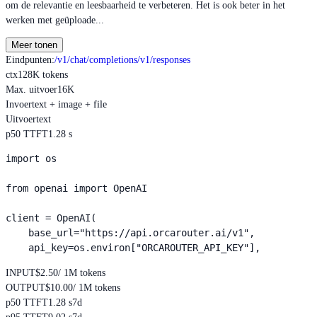
om de relevantie en leesbaarheid te verbeteren. Het is ook beter in het
werken met geüploade...
Meer tonen
Eindpunten
:
/v1/chat/completions
/v1/responses
ctx
128K tokens
Max. uitvoer
16K
Invoer
text + image + file
Uitvoer
text
p50 TTFT
1.28 s
import os

from openai import OpenAI

client = OpenAI(

    base_url="https://api.orcarouter.ai/v1",

    api_key=os.environ["ORCAROUTER_API_KEY"],
INPUT
$2.50
/ 1M tokens
OUTPUT
$10.00
/ 1M tokens
p50 TTFT
1.28 s
7d