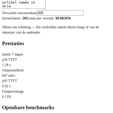
Verwachte uitvoertokens
Invoertokens
:
20
Kosten per verzoek
:
$0.005050
Alleen een schatting — het werkelijke aantal tokens hangt af van de
tokenizer van de aanbieder.
Prestaties
laatste 7 dagen
p50 TTFT
1.28 s
Outputsnelheid
647 tok/s
p95 TTFT
9.02 s
Foutpercentage
0.13%
Openbare benchmarks