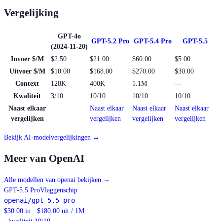
Vergelijking
GPT-4o
GPT-5.2 Pro
GPT-5.4 Pro
GPT-5.5
(2024-11-20)
Invoer $/M
$2.50
$21.00
$60.00
$5.00
Uitvoer $/M
$10.00
$168.00
$270.00
$30.00
Context
128K
400K
1.1M
—
Kwaliteit
3/10
10/10
10/10
10/10
Naast elkaar
Naast elkaar
Naast elkaar
Naast elkaar
vergelijken
vergelijken
vergelijken
vergelijken
Bekijk AI-modelvergelijkingen →
Meer van OpenAI
Alle modellen van openai bekijken
→
GPT-5.5 Pro
Vlaggenschip
openai/gpt-5.5-pro
$30.00 in · $180.00 uit / 1M