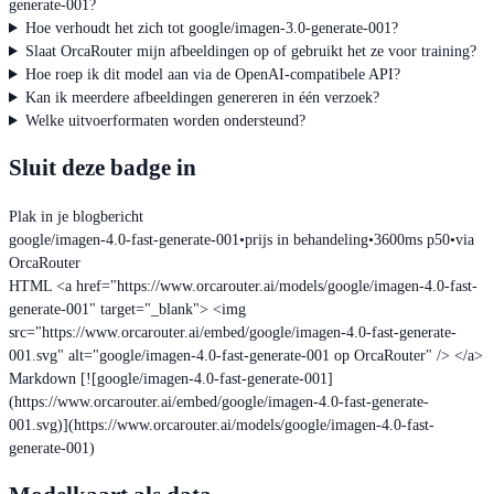
generate-001?
Hoe verhoudt het zich tot google/imagen-3.0-generate-001?
Slaat OrcaRouter mijn afbeeldingen op of gebruikt het ze voor training?
Hoe roep ik dit model aan via de OpenAI-compatibele API?
Kan ik meerdere afbeeldingen genereren in één verzoek?
Welke uitvoerformaten worden ondersteund?
Sluit deze badge in
Plak in je blogbericht
google/imagen-4.0-fast-generate-001
•
prijs in behandeling
•
3600ms p50
•
via
OrcaRouter
HTML
<a href="https://www.orcarouter.ai/models/google/imagen-4.0-fast-
generate-001" target="_blank"> <img
src="https://www.orcarouter.ai/embed/google/imagen-4.0-fast-generate-
001.svg" alt="google/imagen-4.0-fast-generate-001 op OrcaRouter" /> </a>
Markdown
[![google/imagen-4.0-fast-generate-001]
(https://www.orcarouter.ai/embed/google/imagen-4.0-fast-generate-
001.svg)](https://www.orcarouter.ai/models/google/imagen-4.0-fast-
generate-001)