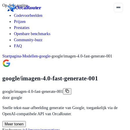
Op deze pagina
Orca
Router
Codevoorbeelden
Prijzen
Prestaties
Openbare benchmarks
Community-buzz
FAQ
Startpagina
›
Modellen
›
google
›
google/imagen-4.0-fast-generate-001
google/imagen-4.0-fast-generate-001
google/imagen-4.0-fast-generate-001
door
google
Snelle tekst-naar-afbeelding generatie van Google, toegankelijk via de
OpenAI-compatibele API van OrcaRouter.
Meer tonen