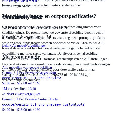
Hoe Design Arena werkt
belangrijker zijn dan het absoluut beste visuele resultaat.
Bron
:
Design Arena
Wat zijn de input- en outputspecificaties?
Community-buzz
Het model accepteert alleen tekstinvoer (geen afbeeldingsinvoer voor
Waar ontwikkelaars het deze week over hebben
conditionering). De prompt moet de gewenste afbeelding beschrijven in
Hacker News
0
vermeldingen · 7 d
natuurlijke taal. Optionele parameters zoals negatieve prompts, guidance
scale en afbeeldingsgrootte worden ondersteund via de OrcaRouter API,
Bekijk AI-modelvergelijkingen →
hoewel de exacte set beschikbare afmetingen mogelijk beperkter is in
vergelijking met niet-snelle varianten. De uitvoer is een afbeelding,
Meer van google
doorgaans in PNG- of JPEG-formaat, afhankelijk van de API-instellingen.
De specifieke maximale resolutie en ondersteuning voor beeldverhoudingen
Alle modellen van google bekijken
→
zijn niet openbaar gedocumenteerd voor deze snelle variant, maar
Gemini 3.1 Pro Preview
Vlaggenschip
standaardwaarden zoals 512x512, 768x768 of 1024x1024 zijn
google/gemini-3.1-pro-preview
waarschijnlijk beschikbaar.
$2.00 in · $12.00 uit / 1M
1M
ctx
· kwaliteit 10/10
⚖
Naast elkaar vergelijken
Gemini 3.1 Pro Preview Custom Tools
google/gemini-3.1-pro-preview-customtools
$4.00 in · $18.00 uit / 1M