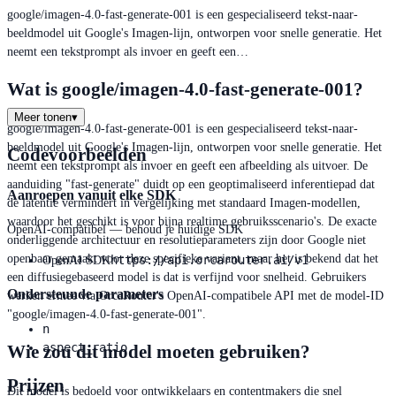
google/imagen-4.0-fast-generate-001 is een gespecialiseerd tekst-naar-
beeldmodel uit Google's Imagen-lijn, ontworpen voor snelle generatie. Het
neemt een tekstprompt als invoer en geeft een…
Wat is google/imagen-4.0-fast-generate-001?
Meer tonen
▾
google/imagen-4.0-fast-generate-001 is een gespecialiseerd tekst-naar-
beeldmodel uit Google's Imagen-lijn, ontworpen voor snelle generatie. Het
Codevoorbeelden
neemt een tekstprompt als invoer en geeft een afbeelding als uitvoer. De
aanduiding "fast-generate" duidt op een geoptimaliseerd inferentiepad dat
Aanroepen vanuit elke SDK
de latentie vermindert in vergelijking met standaard Imagen-modellen,
waardoor het geschikt is voor bijna realtime gebruiksscenario's. De exacte
OpenAI-compatibel — behoud je huidige SDK
onderliggende architectuur en resolutieparameters zijn door Google niet
openbaar gemaakt voor deze specifieke variant, maar het is bekend dat het
https://api.orcarouter.ai/v1
OpenAI SDK
een diffusiegebaseerd model is dat is verfijnd voor snelheid. Gebruikers
Ondersteunde parameters
werken ermee via OrcaRouter's OpenAI-compatibele API met de model-ID
"google/imagen-4.0-fast-generate-001".
n
aspect_ratio
Wie zou dit model moeten gebruiken?
Prijzen
Dit model is bedoeld voor ontwikkelaars en contentmakers die snel