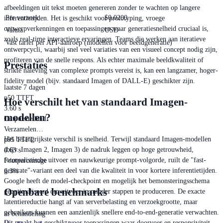
afbeeldingen uit tekst moeten genereren zonder te wachten op langere
Per verzoek
$
0.0200
inferentietijden. Het is geschikt voor prototyping, vroege
ontwerpverkenningen en toepassingen waar generatiesnelheid cruciaal is,
Valuta
USD
zoals real-time interactieve ervaringen. Teams die werken aan iteratieve
Vast tarief per API-aanroep (modellen voor beeldgeneratie)
ontwerpcycli, waarbij snel veel variaties van een visueel concept nodig zijn,
profiteren van de snelle respons. Als echter maximale beeldkwaliteit of
Prestaties
strikte naleving van complexe prompts vereist is, kan een langzamer, hoger-
fidelity model (bijv. standaard Imagen of DALL-E) geschikter zijn.
laatste 7 dagen
p50 TTFT
Hoe verschilt het van standaard Imagen-
3.60 s
modellen?
Outputsnelheid
Verzamelen…
Het belangrijkste verschil is snelheid. Terwijl standaard Imagen-modellen
p95 TTFT
(bijv. Imagen 2, Imagen 3) de nadruk leggen op hoge getrouwheid,
4.63 s
fotorealistische uitvoer en nauwkeurige prompt-volgorde, ruilt de "fast-
Foutpercentage
generate"-variant een deel van die kwaliteit in voor kortere inferentietijden.
6.3%
Google heeft de model-checkpoint en mogelijk het bemonsteringsschema
Openbare benchmarks
geoptimaliseerd om uitvoer in minder stappen te produceren. De exacte
latentiereductie hangt af van serverbelasting en verzoekgrootte, maar
gebruikers kunnen een aanzienlijk snellere end-to-end-generatie verwachten.
in behandeling
Dit maakt het geschikt voor toepassingen waar doorvoer en responsiviteit