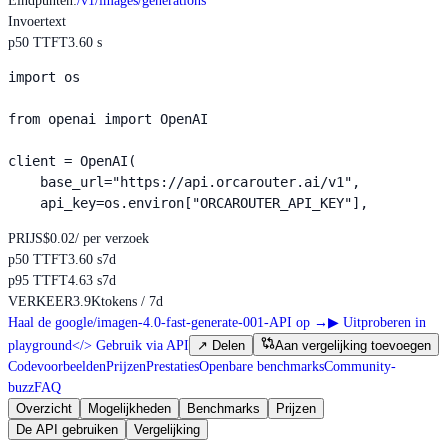
Eindpunten
:
/v1/images/generations
Invoer
text
p50 TTFT
3.60 s
import os

from openai import OpenAI

client = OpenAI(

    base_url="https://api.orcarouter.ai/v1",

    api_key=os.environ["ORCAROUTER_API_KEY"],
PRIJS
$0.02
/ per verzoek
p50 TTFT
3.60 s
7d
p95 TTFT
4.63 s
7d
VERKEER
3.9K
tokens / 7d
Haal de google/imagen-4.0-fast-generate-001-API op
→
▶
Uitproberen in
playground
</>
Gebruik via API
↗
Delen
Aan vergelijking toevoegen
Codevoorbeelden
Prijzen
Prestaties
Openbare benchmarks
Community-
buzz
FAQ
Overzicht
Mogelijkheden
Benchmarks
Prijzen
De API gebruiken
Vergelijking