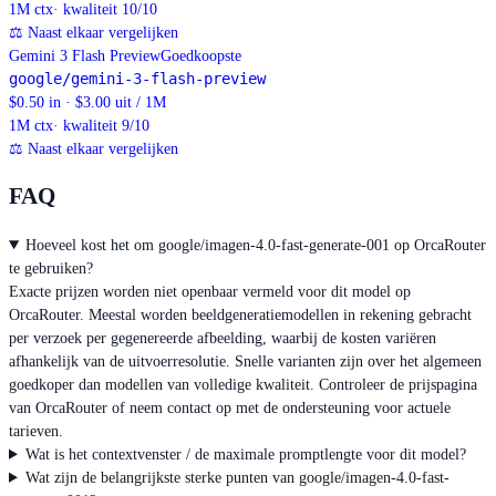
1M
ctx
· kwaliteit 10/10
⚖
Naast elkaar vergelijken
Gemini 3 Flash Preview
Goedkoopste
google/gemini-3-flash-preview
$0.50 in · $3.00 uit / 1M
1M
ctx
· kwaliteit 9/10
⚖
Naast elkaar vergelijken
FAQ
Hoeveel kost het om google/imagen-4.0-fast-generate-001 op OrcaRouter
te gebruiken?
Exacte prijzen worden niet openbaar vermeld voor dit model op
OrcaRouter. Meestal worden beeldgeneratiemodellen in rekening gebracht
per verzoek per gegenereerde afbeelding, waarbij de kosten variëren
afhankelijk van de uitvoerresolutie. Snelle varianten zijn over het algemeen
goedkoper dan modellen van volledige kwaliteit. Controleer de prijspagina
van OrcaRouter of neem contact op met de ondersteuning voor actuele
tarieven.
Wat is het contextvenster / de maximale promptlengte voor dit model?
Wat zijn de belangrijkste sterke punten van google/imagen-4.0-fast-