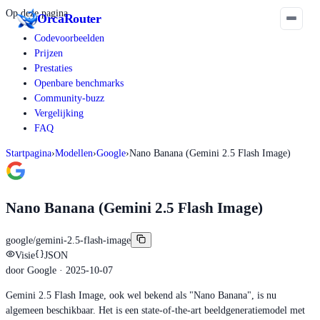
Op deze pagina
Orca
Router
Codevoorbeelden
Prijzen
Prestaties
Openbare benchmarks
Community-buzz
Vergelijking
FAQ
Startpagina
›
Modellen
›
Google
›
Nano Banana (Gemini 2.5 Flash Image)
Nano Banana (Gemini 2.5 Flash Image)
google/gemini-2.5-flash-image
Visie
JSON
door
Google
· 2025-10-07
Gemini 2.5 Flash Image, ook wel bekend als "Nano Banana", is nu
algemeen beschikbaar. Het is een state-of-the-art beeldgeneratiemodel met