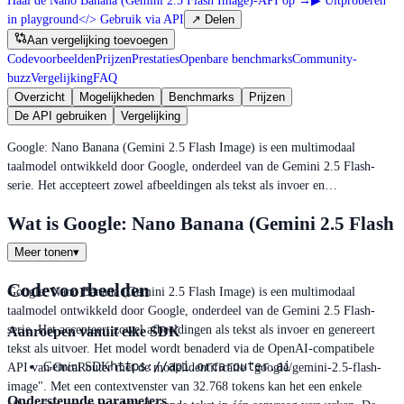
Haal de Nano Banana (Gemini 2.5 Flash Image)-API op
→
▶
Uitproberen
in playground
</>
Gebruik via API
↗
Delen
Aan vergelijking toevoegen
Codevoorbeelden
Prijzen
Prestaties
Openbare benchmarks
Community-
buzz
Vergelijking
FAQ
Overzicht
Mogelijkheden
Benchmarks
Prijzen
De API gebruiken
Vergelijking
Google: Nano Banana (Gemini 2.5 Flash Image) is een multimodaal
taalmodel ontwikkeld door Google, onderdeel van de Gemini 2.5 Flash-
serie. Het accepteert zowel afbeeldingen als tekst als invoer en…
Wat is Google: Nano Banana (Gemini 2.5 Flash
Image)?
Meer tonen
▾
Codevoorbeelden
Google: Nano Banana (Gemini 2.5 Flash Image) is een multimodaal
taalmodel ontwikkeld door Google, onderdeel van de Gemini 2.5 Flash-
serie. Het accepteert zowel afbeeldingen als tekst als invoer en genereert
Aanroepen vanuit elke SDK
tekst als uitvoer. Het model wordt benaderd via de OpenAI-compatibele
https://api.orcarouter.ai
Gemini SDK
API van OrcaRouter met de modelidentificatie "google/gemini-2.5-flash-
image". Met een contextvenster van 32.768 tokens kan het een enkele
Ondersteunde parameters