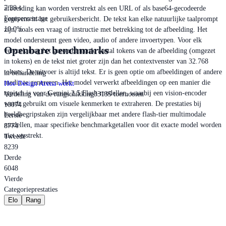
7.29 s
afbeelding kan worden verstrekt als een URL of als base64-gecodeerde
Foutpercentage
gegevens in het gebruikersbericht. De tekst kan elke natuurlijke taalprompt
10.0%
zijn, zoals een vraag of instructie met betrekking tot de afbeelding. Het
model ondersteunt geen video, audio of andere invoertypen. Voor elk
Openbare benchmarks
verzoek mag het gecombineerde aantal tokens van de afbeelding (omgezet
in tokens) en de tekst niet groter zijn dan het contextvenster van 32.768
tokens. De uitvoer is altijd tekst. Er is geen optie om afbeeldingen of andere
in behandeling
media te genereren. Het model verwerkt afbeeldingen op een manier die
Hoe Design Arena werkt
typisch is voor Gemini 2.5 Flash-modellen, waarbij een vision-encoder
Verdeling van de rangschikking
33135 toernooien
wordt gebruikt om visuele kenmerken te extraheren. De prestaties bij
10074
beeldbegripstaken zijn vergelijkbaar met andere flash-tier multimodale
Eerste
modellen, maar specifieke benchmarkgetallen voor dit exacte model worden
8774
niet verstrekt.
Tweede
8239
Derde
6048
Vierde
Categorieprestaties
Elo
Rang