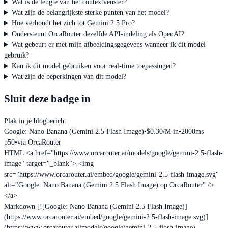
Wat is de lengte van het contextvenster?
Wat zijn de belangrijkste sterke punten van het model?
Hoe verhoudt het zich tot Gemini 2.5 Pro?
Ondersteunt OrcaRouter dezelfde API-indeling als OpenAI?
Wat gebeurt er met mijn afbeeldingsgegevens wanneer ik dit model
gebruik?
Kan ik dit model gebruiken voor real-time toepassingen?
Wat zijn de beperkingen van dit model?
Sluit deze badge in
Plak in je blogbericht
Google: Nano Banana (Gemini 2.5 Flash Image)
•
$0.30/M in
•
2000ms
p50
•
via OrcaRouter
HTML
<a href="https://www.orcarouter.ai/models/google/gemini-2.5-flash-
image" target="_blank"> <img
src="https://www.orcarouter.ai/embed/google/gemini-2.5-flash-image.svg"
alt="Google: Nano Banana (Gemini 2.5 Flash Image) op OrcaRouter" />
</a>
Markdown
[![Google: Nano Banana (Gemini 2.5 Flash Image)]
(https://www.orcarouter.ai/embed/google/gemini-2.5-flash-image.svg)]
(https://www.orcarouter.ai/models/google/gemini-2.5-flash-image)