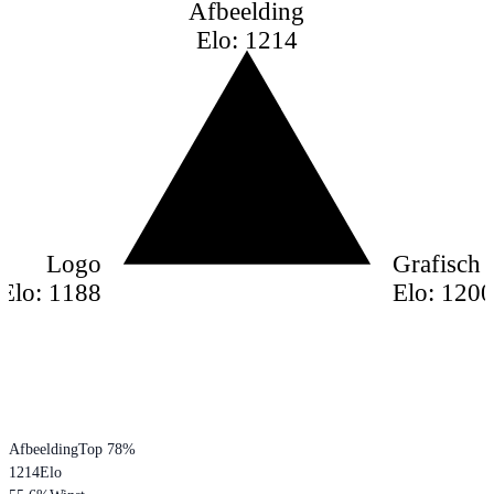
Afbeelding
Elo: 1214
Logo
Grafisch
Elo: 1188
Elo: 120
Afbeelding
Top 78%
1214
Elo