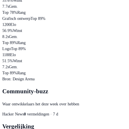
55.6
%
Winst
7.7s
Gem.
Top 78%
Rang
Grafisch ontwerp
Top 89%
1200
Elo
56.9
%
Winst
8.2s
Gem.
Top 89%
Rang
Logo
Top 89%
1188
Elo
51.5
%
Winst
7.2s
Gem.
Top 89%
Rang
Bron
:
Design Arena
Community-buzz
Waar ontwikkelaars het deze week over hebben
Hacker News
0
vermeldingen · 7 d
Vergelijking