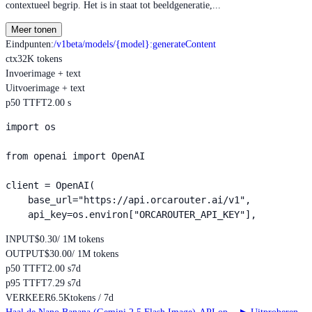
contextueel begrip. Het is in staat tot beeldgeneratie,...
Meer tonen
Eindpunten
:
/v1beta/models/{model}:generateContent
ctx
32K tokens
Invoer
image + text
Uitvoer
image + text
p50 TTFT
2.00 s
import os

from openai import OpenAI

client = OpenAI(

    base_url="https://api.orcarouter.ai/v1",

    api_key=os.environ["ORCAROUTER_API_KEY"],
INPUT
$0.30
/ 1M tokens
OUTPUT
$30.00
/ 1M tokens
p50 TTFT
2.00 s
7d
p95 TTFT
7.29 s
7d
VERKEER
6.5K
tokens / 7d