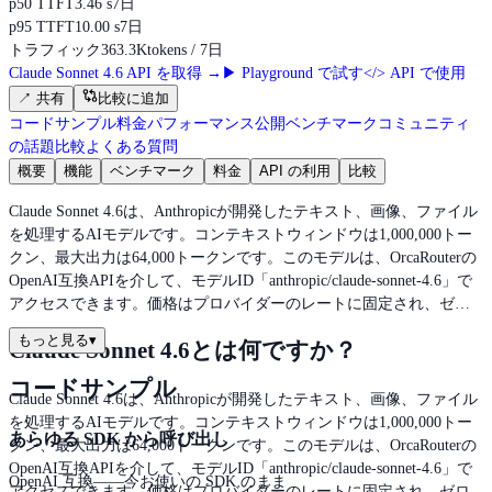
p50 TTFT
3.46 s
7日
p95 TTFT
10.00 s
7日
トラフィック
363.3K
tokens / 7日
Claude Sonnet 4.6 API を取得
→
▶
Playground で試す
</>
API で使用
↗
共有
比較に追加
コードサンプル
料金
パフォーマンス
公開ベンチマーク
コミュニティ
の話題
比較
よくある質問
概要
機能
ベンチマーク
料金
API の利用
比較
Claude Sonnet 4.6は、Anthropicが開発したテキスト、画像、ファイル
を処理するAIモデルです。コンテキストウィンドウは1,000,000トー
クン、最大出力は64,000トークンです。このモデルは、OrcaRouterの
OpenAI互換APIを介して、モデルID「anthropic/claude-sonnet-4.6」で
アクセスできます。価格はプロバイダーのレートに固定され、ゼ…
もっと見る
▾
Claude Sonnet 4.6とは何ですか？
コードサンプル
Claude Sonnet 4.6は、Anthropicが開発したテキスト、画像、ファイル
を処理するAIモデルです。コンテキストウィンドウは1,000,000トー
あらゆる SDK から呼び出し
クン、最大出力は64,000トークンです。このモデルは、OrcaRouterの
OpenAI互換APIを介して、モデルID「anthropic/claude-sonnet-4.6」で
OpenAI 互換——今お使いの SDK のまま
アクセスできます。価格はプロバイダーのレートに固定され、ゼロ