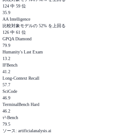
124 中 59 位
35.9
AA Intelligence
比較対象モデルの 52% を上回る
126 中 61 位
GPQA Diamond
79.9
Humanity's Last Exam
13.2
IFBench
41.2
Long-Context Recall
57.7
SciCode
46.9
TerminalBench Hard
46.2
τ²-Bench
79.5
ソース
:
artificialanalysis.ai