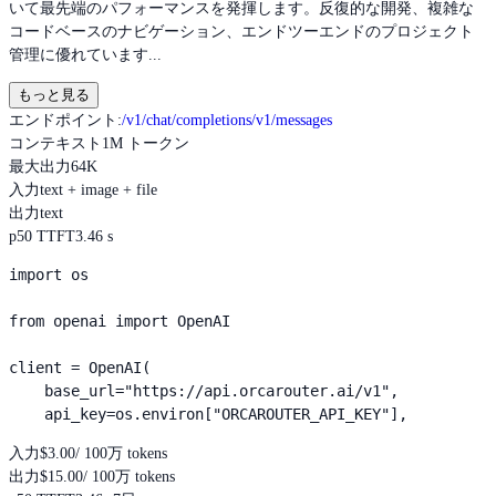
いて最先端のパフォーマンスを発揮します。反復的な開発、複雑な
コードベースのナビゲーション、エンドツーエンドのプロジェクト
管理に優れています...
もっと見る
エンドポイント
:
/v1/chat/completions
/v1/messages
コンテキスト
1M トークン
最大出力
64K
入力
text + image + file
出力
text
p50 TTFT
3.46 s
import os

from openai import OpenAI

client = OpenAI(

    base_url="https://api.orcarouter.ai/v1",

    api_key=os.environ["ORCAROUTER_API_KEY"],
入力
$3.00
/ 100万 tokens
出力
$15.00
/ 100万 tokens