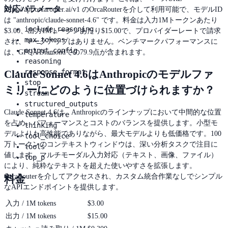
対応パラメータ
https://api.orcarouter.ai/v1 のOrcaRouterを介して利用可能で、モデルID
は "anthropic/claude-sonnet-4.6" です。料金は入力1Mトークンあたり
include_reasoning
$3.00、出力1Mトークンあたり$15.00で、プロバイダーレートで請求
max_tokens
され、マークアップはありません。ベンチマークパフォーマンスに
output_config
は、GPQA Diamondでの79.9点が含まれます。
reasoning
response_format
Claude Sonnet 4.6はAnthropicのモデルファ
stop
ミリーにどのように位置づけられますか？
stream
structured_outputs
Claude Sonnet 4.6は、Anthropicのラインナップにおいて中間的な位置
temperature
を占め、パフォーマンスとコストのバランスを提供します。小型モ
thinking
デルよりも高性能でありながら、最大モデルよりも低価格です。100
tool_choice
万トークンのコンテキストウィンドウは、深い分析タスクで注目に
tools
値します。マルチモーダル入力対応（テキスト、画像、ファイル）
top_p
により、純粋なテキストを超えた使いやすさを拡張します。
OrcaRouterを介してアクセスされ、カスタム統合作業なしでシンプル
料金
なAPIエンドポイントを提供します。
入力 / 1M tokens
$3.00
出力 / 1M tokens
$15.00