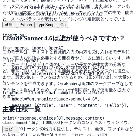
マークアップで、入力1Mトークンあたり$3.00、出力1Mトークンあ
https://api.orcarouter.ai/v1
OpenAI SDK
たり$15.00です。これにより、Anthropicのラインナップの中で、能力
https://api.orcarouter.ai
Anthropic SDK
とコストのバランスが取れたミッドレンジの選択肢となっていま
cURL
Python
TypeScript
Go
す。
import os

Claude Sonnet 4.6は誰が使うべきですか？
from openai import OpenAI

このモデルは、テキストと視覚的入力の両方を受け入れるモデルに
おいて強力な推論を必要とする開発者やチームに適しています。特
client = OpenAI(

に、コードリポジトリ全体のレビューや長文の法律文書の分析な
    base_url="https://api.orcarouter.ai/v1",

ど、非常に長いコンテキストを理解する必要があるタスクに役立ち
    api_key=os.environ["ORCAROUTER_API_KEY"],

ます。最大64Kトークンを出力できるため、1回の呼び出しで大量の
)

コンテンツを生成できます。OrcaRouterは追加のマークアップなしで
アクセスを提供するため、チームは予測可能な形で使用量を拡大で
response = client.chat.completions.create(

きます。
    model="anthropic/claude-sonnet-4.6",

    messages=[{"role": "user", "content": "Hello"}],

主要仕様一覧
)

print(response.choices[0].message.content)
Claude Sonnet 4.6は、1,000,000トークンのコンテキストウィンドウ、
最大64,000トークンの出力を提供し、テキスト、画像、ファイルなど
コピー
の入力モダリティを受け付けます。これは、ベースURL