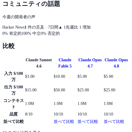
コミュニティの話題
今週の開発者の声
Hacker News
1
件の言及 · 7日間
▲
1
先週比 1 増加
0
%
肯定的
100
%
中立
0
%
否定的
比較
Claude Sonnet
Claude
Claude Opus
Claude Opus
4.6
Fable 5
4.7
4.8
入力 $/100
$3.00
$10.00
$5.00
$5.00
万
出力 $/100
$15.00
$50.00
$25.00
$25.00
万
コンテキス
1.0M
1.0M
1.0M
1.0M
ト
品質
8/10
10/10
10/10
10/10
並べて比較
並べて比較
並べて比較
並べて比較